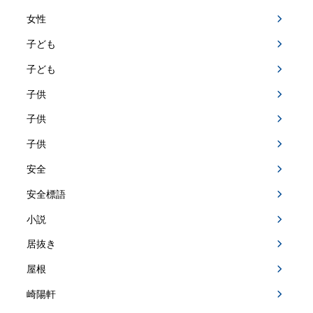
女性
子ども
子ども
子供
子供
子供
安全
安全標語
小説
居抜き
屋根
崎陽軒