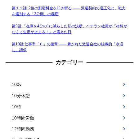
第１１話: 2倍の割増料金を叩き斬る —— 派遣契約の適正化と、戦力
を選別する「3分間」の秘密
第9話:「在庫を4分の1に減らした私の決断。ベテラン社員が『材料が
なくて生産が止まる！』と震えた日
第10話:仕事率「０」の衝撃 —— 暴かれた派遣会社の組織的「水増
し」請求
カテゴリー
100v
10分休憩
10時
10時間労働
12時間勤務