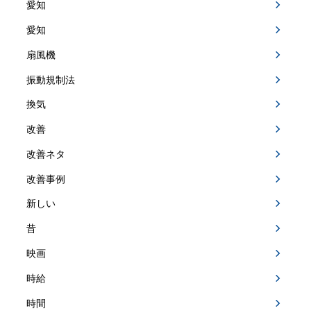
愛知
愛知
扇風機
振動規制法
換気
改善
改善ネタ
改善事例
新しい
昔
映画
時給
時間