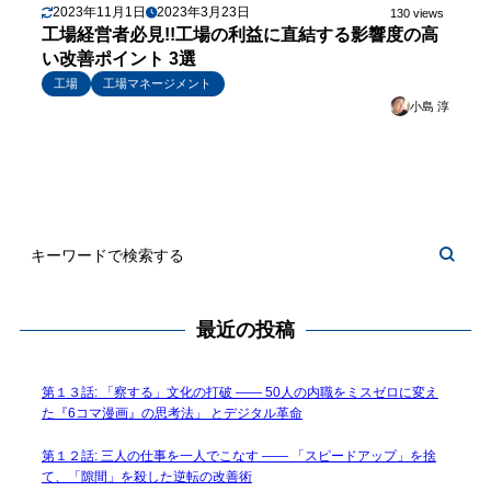
2023年11月1日
2023年3月23日
130 views
工場経営者必見!!工場の利益に直結する影響度の高
い改善ポイント 3選
工場
工場マネージメント
小島 淳
最近の投稿
第１３話: 「察する」文化の打破 —— 50人の内職をミスゼロに変え
た『6コマ漫画』の思考法」 とデジタル革命
第１２話: 三人の仕事を一人でこなす —— 「スピードアップ」を捨
て、「隙間」を殺した逆転の改善術