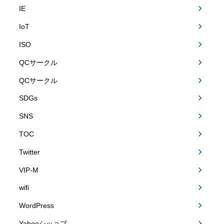
IE
IoT
ISO
QCサークル
QCサークル
SDGs
SNS
TOC
Twitter
VIP-M
wifi
WordPress
Yahooシッョプ