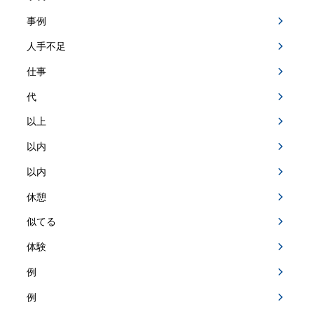
事例
人手不足
仕事
代
以上
以内
以内
休憩
似てる
体験
例
例