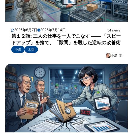
2026年8月7日
2026年7月14日
54 views
第１２話: 三人の仕事を一人でこなす —— 「スピー
ドアップ」を捨て、「隙間」を殺した逆転の改善術
小説
工場
小島 淳