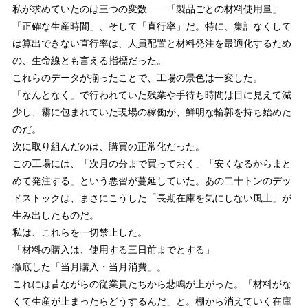
私が求めていたのは三つの変数——「製品ごとの材料使用量」
「正確な生産時間」、そして「直行率」だ。特に、集計なくして
は算出できない直行率は、人員配置と材料発注を最適化するため
の、生命線とも言える指標だった。
これらのデータが揃ったことで、工場の景色は一変した。
「なんとなく」で行われていた残業や手待ち時間は目に見えて減
少し、霧に包まれていた現場の稼働が、鮮明な輪郭を持ち始めた
のだ。
次に取り組んだのは、購買の正常化だった。
この工場には、「次月の分まで買っておく」「安くなるからまと
めて発注する」という悪習が蔓延していた。あの二十トンのデッ
ドストックは、まさにこうした「長期在庫を気にしない風土」が
生み出したものだ。
私は、これらを一切禁止した。
「材料の購入は、使用する三日前までとする」
徹底した「当月購入・当月消費」。
これには昔ながらの従業員たちから悲鳴が上がった。「材料がな
くて生産が止まったらどうするんだ」と。棚から消えていく在庫