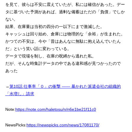
を見て、彼らは不安に震えていたが、私には確信があった。デー
タに基づいた予測があれば、過剰な備蓄はただの「負債」でしか
ない。
結果、在庫量は当初の四分の一以下にまで激減した。
キャッシュは回り始め、倉庫には物理的な「余裕」が生まれた。
かつての不安は、今や「昔はあんなに無駄に抱え込んでいたん
だ」という笑い話に変わっている。
データで現場を制し、在庫の呪縛から逃れた私。
だが、そんな時集計データの中である違和感が見つかったので
あった
→
第10話:仕事率「０」の衝撃 —— 暴かれた派遣会社の組織的
「水増し」請求
Note:
https://note.com/haletosu/n/n6e1be21f11c0
NewsPicks:
https://newspicks.com/news/17081170/