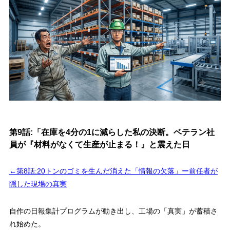
第9話:「在庫を4分の1に減らした私の決断。ベテラン社
員が『材料がなくて生産が止まる！』と震えた日
←第8話:20トンのゴミを生んだ消えた「情報の欠落」ー前任者が
隠した現場の真実
自作の日報集計プログラムが動き出し、工場の「真実」が蓄積さ
れ始めた。