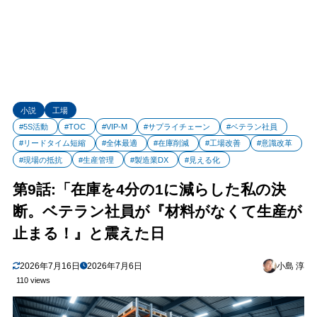
小説
工場
#5S活動
#TOC
#VIP-M
#サプライチェーン
#ベテラン社員
#リードタイム短縮
#全体最適
#在庫削減
#工場改善
#意識改革
#現場の抵抗
#生産管理
#製造業DX
#見える化
第9話:「在庫を4分の1に減らした私の決
断。ベテラン社員が『材料がなくて生産が
止まる！』と震えた日
2026年7月16日
2026年7月6日
小島 淳
110 views