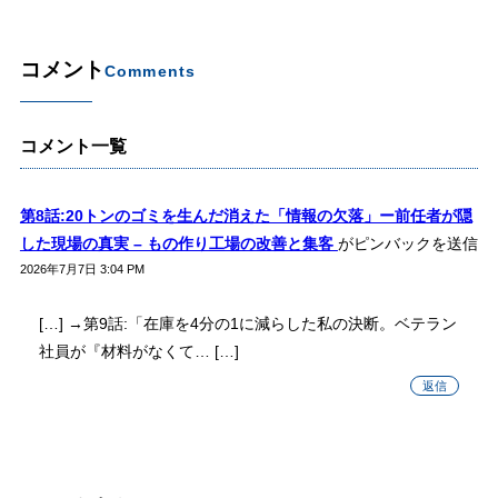
コメント
Comments
コメント一覧
第8話:20トンのゴミを生んだ消えた「情報の欠落」ー前任者が隠
した現場の真実 – もの作り工場の改善と集客
がピンバックを送信
2026年7月7日 3:04 PM
[…] →第9話:「在庫を4分の1に減らした私の決断。ベテラン
社員が『材料がなくて… […]
返信