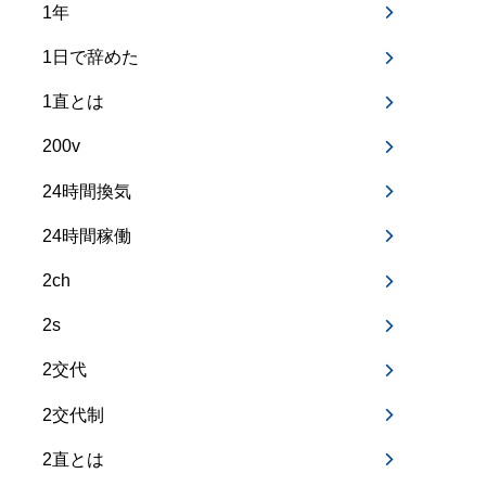
1年
1日で辞めた
1直とは
200v
24時間換気
24時間稼働
2ch
2s
2交代
2交代制
2直とは