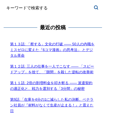
最近の投稿
第１３話: 「察する」文化の打破 —— 50人の内職を
ミスゼロに変えた『6コマ漫画』の思考法」 とデジ
タル革命
第１２話: 三人の仕事を一人でこなす —— 「スピー
ドアップ」を捨て、「隙間」を殺した逆転の改善術
第１１話: 2倍の割増料金を叩き斬る —— 派遣契約
の適正化と、戦力を選別する「3分間」の秘密
第9話:「在庫を4分の1に減らした私の決断。ベテラ
ン社員が『材料がなくて生産が止まる！』と震えた
日