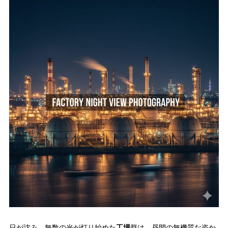
日が沈み、無数の光が灯り始めた
工場
群は、昼間の無機質な姿か