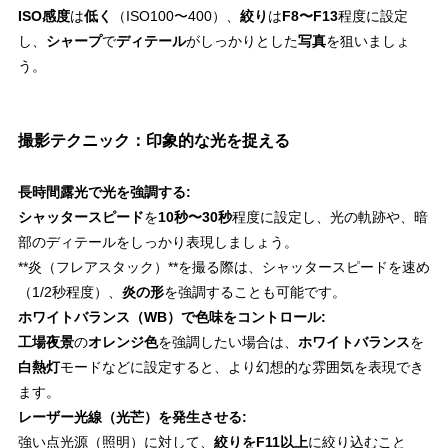
ISO感度
は
低く
（ISO100〜400）、
絞り
は
F8〜F13
程度に設定
し、
シャープ
で
ディテール
がしっかりとした
写真
を狙いましょ
う。
撮影テクニック：印象的な光を捉える
長時間露光で光を強調する:
シャッタースピード
を
10秒〜30秒
程度に設定し、光の軌跡や、暗
部のディテールをしっかり表現しましょう。
**炎（フレアスタック）**を撮る際は、シャッタースピードを速め
（1/2秒程度）、
炎の形
を強調することも可能です。
ホワイトバランス（WB）で色味をコントロール:
工場夜景
の
オレンジ色
を強調したい場合は、
ホワイトバランス
を
白熱灯
モードなどに設定すると、より幻想的な雰囲気を表現でき
ます。
レーザー光線（光芒）を発生させる:
強い点光源（照明）に対して、
絞りをF11以上
に絞り込むこと