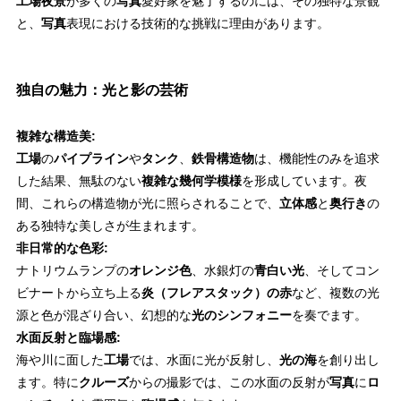
工場夜景
が多くの
写真
愛好家を魅了するのには、その独特な景観
と、
写真
表現における技術的な挑戦に理由があります。
独自の魅力：光と影の芸術
複雑な構造美:
工場
の
パイプライン
や
タンク
、
鉄骨構造物
は、機能性のみを追求
した結果、無駄のない
複雑な幾何学模様
を形成しています。夜
間、これらの構造物が光に照らされることで、
立体感
と
奥行き
の
ある独特な美しさが生まれます。
非日常的な色彩:
ナトリウムランプの
オレンジ色
、水銀灯の
青白い光
、そしてコン
ビナートから立ち上る
炎（フレアスタック）の赤
など、複数の光
源と色が混ざり合い、幻想的な
光のシンフォニー
を奏でます。
水面反射と臨場感:
海や川に面した
工場
では、水面に光が反射し、
光の海
を創り出し
ます。特に
クルーズ
からの撮影では、この水面の反射が
写真
に
ロ