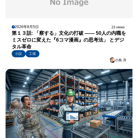
2026年8月5日
23 views
第１３話: 「察する」文化の打破 —— 50人の内職を
ミスゼロに変えた『6コマ漫画』の思考法」 とデジ
タル革命
小説
工場
小島 淳