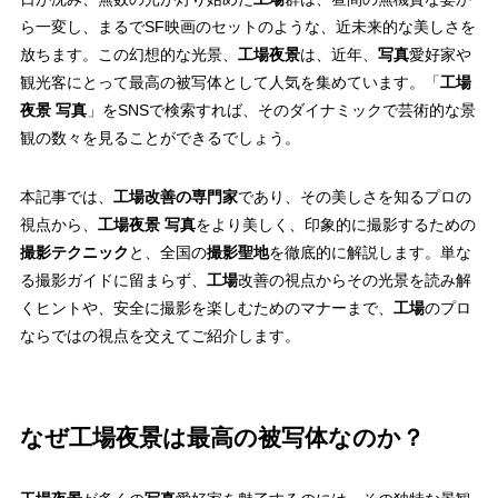
ら一変し、まるでSF映画のセットのような、近未来的な美しさを
放ちます。この幻想的な光景、
工場夜景
は、近年、
写真
愛好家や
観光客にとって最高の被写体として人気を集めています。「
工場
夜景 写真
」をSNSで検索すれば、そのダイナミックで芸術的な景
観の数々を見ることができるでしょう。
本記事では、
工場改善の専門家
であり、その美しさを知るプロの
視点から、
工場夜景 写真
をより美しく、印象的に撮影するための
撮影テクニック
と、全国の
撮影聖地
を徹底的に解説します。単な
る撮影ガイドに留まらず、
工場
改善の視点からその光景を読み解
くヒントや、安全に撮影を楽しむためのマナーまで、
工場
のプロ
ならではの視点を交えてご紹介します。
なぜ工場夜景は最高の被写体なのか？