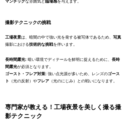
マンチック
な雰囲気と
臨場感
を与えます。
撮影テクニックの挑戦
工場夜景
は、暗闇の中で強い光を発する被写体であるため、
写真
撮影における
技術的な挑戦
を伴います。
長時間露光:
暗い環境でディテールを鮮明に捉えるために、
長時
間露光
が必須となります。
ゴースト・フレア対策:
強い点光源が多いため、レンズの
ゴース
ト
（光の反射）や
フレア
（光のにじみ）との戦いになります。
専門家が教える！工場夜景を美しく撮る撮
影テクニック