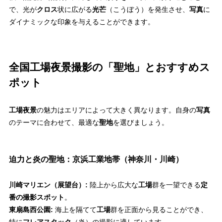
で、光が
クロス
状に広がる
光芒
（こうぼう）を発生させ、
写真
に
ダイナミックな印象を与えることができます。
全国工場夜景撮影の「聖地」とおすすめス
ポット
工場夜景
の魅力はエリアによって大きく異なります。自身の
写真
のテーマに合わせて、最適な
聖地
を選びましょう。
迫力と炎の聖地：京浜工業地帯（神奈川・川崎）
川崎マリエン（展望台）:
陸上から広大な
工場
群を一望できる
定
番の撮影スポット
。
東扇島西公園:
海上を隔てて
工場
群を正面から見ることができ、