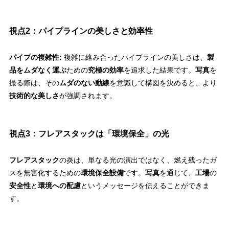
視点2：パイプラインの美しさと効率性
パイプの複雑性:
複雑に絡み合ったパイプラインの美しさは、
製
品をムダなく運ぶ
ための
究極の効率
を追求した結果です。
写真
を
撮る際は、その
ムダのない動線
を意識して構図を決めると、より
技術的な美しさ
が強調されます。
視点3：フレアスタックは「環境保全」の光
フレアスタック
の炎は、単なる光の演出ではなく、燃え残ったガ
スを無害化するための
環境保全設備
です。
写真
を通じて、
工場
の
安全性
と
環境への配慮
というメッセージを伝えることができま
す。