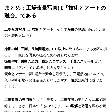
まとめ：工場夜景写真は「技術とアートの
融合」である
工場夜景写真
は、
技術
と
アート
、そして
産業
の
物語
が融合した最
高の表現方法です。
撮影の鍵:
三脚
、
長時間露光
、
F11以上
の絞り込みによる
光芒
の演
出が、印象的な
写真
を撮るための鍵となります。
撮影聖地:
川崎
の
迫力
、
横浜
の
ロマンス
、
千葉
の
スケール
など、
関東
エリアだけでも多様な魅力を楽しめます。
安全とマナー:
撮影場所の
安全
を最優先し、
工場
敷地内への立ち
入りや私有地への無断侵入といった
マナー違反
は絶対に避けま
しょう。
工場改善の専門家
として、筆者は、
工場夜景
の美しさを
写真
で記
録することが、日本の「ものづくり」への
理解と敬意
を深める素