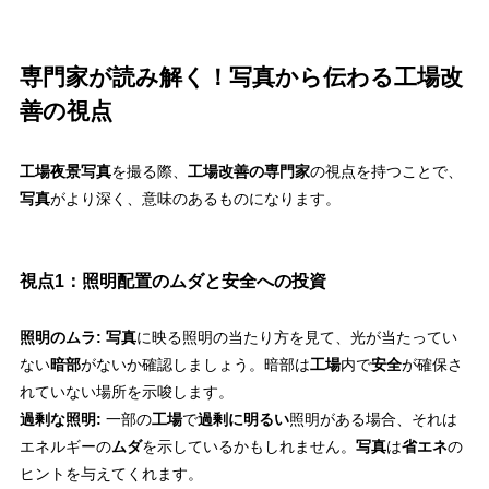
専門家が読み解く！写真から伝わる工場改
善の視点
工場夜景写真
を撮る際、
工場改善の専門家
の視点を持つことで、
写真
がより深く、意味のあるものになります。
視点1：照明配置のムダと安全への投資
照明のムラ:
写真
に映る照明の当たり方を見て、光が当たってい
ない
暗部
がないか確認しましょう。暗部は
工場
内で
安全
が確保さ
れていない場所を示唆します。
過剰な照明:
一部の
工場
で
過剰に明るい
照明がある場合、それは
エネルギーの
ムダ
を示しているかもしれません。
写真
は
省エネ
の
ヒントを与えてくれます。