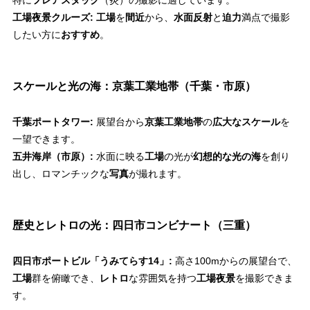
特に
フレアスタック
（炎）の撮影に適しています。
工場夜景クルーズ:
工場
を
間近
から、
水面反射
と
迫力
満点で撮影
したい方に
おすすめ
。
スケールと光の海：京葉工業地帯（千葉・市原）
千葉ポートタワー:
展望台から
京葉工業地帯
の
広大なスケール
を
一望できます。
五井海岸（市原）:
水面に映る
工場
の光が
幻想的な光の海
を創り
出し、ロマンチックな
写真
が撮れます。
歴史とレトロの光：四日市コンビナート（三重）
四日市ポートビル「うみてらす14」:
高さ100mからの展望台で、
工場
群を俯瞰でき、
レトロ
な雰囲気を持つ
工場夜景
を撮影できま
す。