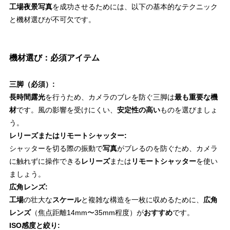
工場夜景写真
を成功させるためには、以下の基本的なテクニック
と機材選びが不可欠です。
機材選び：必須アイテム
三脚（必須）:
長時間露光
を行うため、カメラのブレを防ぐ三脚は
最も重要な機
材
です。風の影響を受けにくい、
安定性の高い
ものを選びましょ
う。
レリーズまたはリモートシャッター:
シャッターを切る際の振動で
写真
がブレるのを防ぐため、カメラ
に触れずに操作できる
レリーズ
または
リモートシャッター
を使い
ましょう。
広角レンズ:
工場
の壮大な
スケール
と複雑な構造を一枚に収めるために、
広角
レンズ
（焦点距離14mm〜35mm程度）が
おすすめ
です。
ISO感度と絞り: