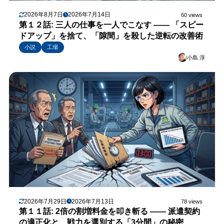
2026年8月7日
2026年7月14日
60 views
第１２話: 三人の仕事を一人でこなす —— 「スピー
ドアップ」を捨て、「隙間」を殺した逆転の改善術
小説
工場
小島 淳
2026年7月29日
2026年7月13日
78 views
第１１話: 2倍の割増料金を叩き斬る —— 派遣契約
の適正化と、戦力を選別する「3分間」の秘密