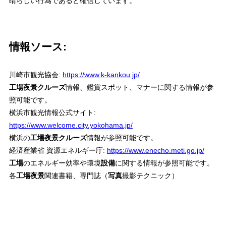
晴らしい行為であると確信しています。
情報ソース:
川崎市観光協会:
https://www.k-kankou.jp/
工場夜景クルーズ
情報、鑑賞スポット、マナーに関する情報が参
照可能です。
横浜市観光情報公式サイト:
https://www.welcome.city.yokohama.jp/
横浜の
工場夜景クルーズ
情報が参照可能です。
経済産業省 資源エネルギー庁:
https://www.enecho.meti.go.jp/
工場
のエネルギー効率や環境
設備
に関する情報が参照可能です。
各
工場夜景
関連書籍、専門誌（
写真
撮影テクニック）