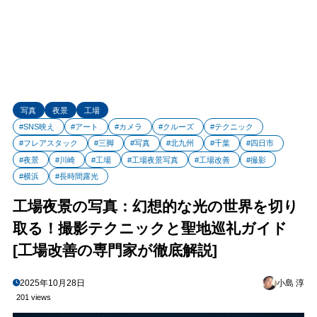
写真
夜景
工場
#SNS映え
#アート
#カメラ
#クルーズ
#テクニック
#フレアスタック
#三脚
#写真
#北九州
#千葉
#四日市
#夜景
#川崎
#工場
#工場夜景写真
#工場改善
#撮影
#横浜
#長時間露光
工場夜景の写真：幻想的な光の世界を切り
取る！撮影テクニックと聖地巡礼ガイド
[工場改善の専門家が徹底解説]
2025年10月28日
小島 淳
201 views