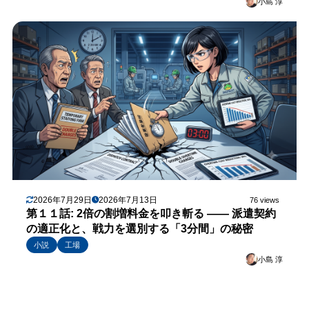
小島 淳
2026年7月29日
2026年7月13日
76 views
第１１話: 2倍の割増料金を叩き斬る —— 派遣契約
の適正化と、戦力を選別する「3分間」の秘密
小説
工場
小島 淳