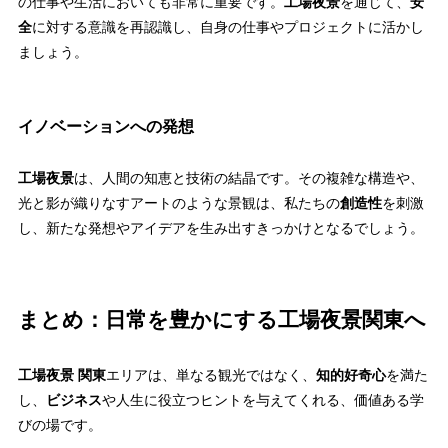
の仕事や生活においても非常に重要です。
工場夜景
を通じて、
安
全
に対する意識を再認識し、自身の仕事やプロジェクトに活かし
ましょう。
イノベーションへの発想
工場夜景
は、人間の知恵と技術の結晶です。その複雑な構造や、
光と影が織りなすアートのような景観は、私たちの
創造性
を刺激
し、新たな発想やアイデアを生み出すきっかけとなるでしょう。
まとめ：日常を豊かにする工場夜景関東へ
工場夜景 関東
エリアは、単なる観光ではなく、
知的好奇心
を満た
し、
ビジネス
や人生に役立つヒントを与えてくれる、価値ある学
びの場です。