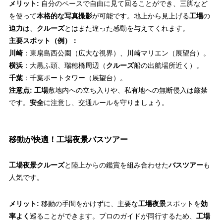
メリット:
自分のペースで自由に見て回ることができ、三脚など
を使って
本格的な写真撮影
が可能です。地上から見上げる
工場
の
迫力
は、
クルーズ
とはまた違った感動を与えてくれます。
主要スポット（例）：
川崎
：東扇島西公園（広大な視界）、川崎マリエン（展望台）。
横浜
：大黒ふ頭、瑞穂橋周辺（
クルーズ
船の出航場所近く）。
千葉
：千葉ポートタワー（展望台）。
注意点:
工場
敷地内への立ち入りや、私有地への無断侵入は厳禁
です。
安全
に注意し、交通ルールを守りましょう。
移動が快適！工場夜景バスツアー
工場夜景クルーズ
と陸上からの鑑賞を組み合わせた
バスツアー
も
人気です。
メリット:
移動の手間をかけずに、主要な
工場夜景
スポットを
効
率よく
巡ることができます。プロのガイドが同行するため、
工場