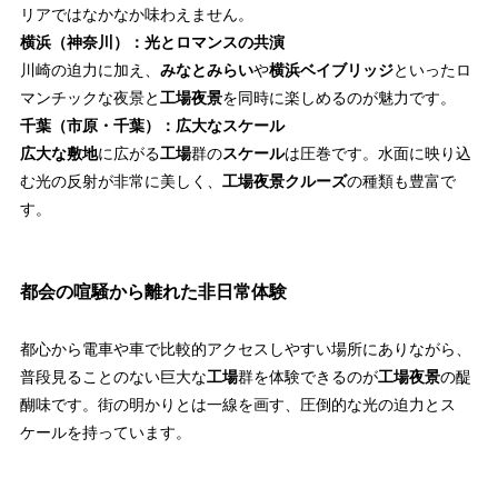
リアではなかなか味わえません。
横浜（神奈川）：光とロマンスの共演
川崎の迫力に加え、
みなとみらい
や
横浜ベイブリッジ
といったロ
マンチックな夜景と
工場夜景
を同時に楽しめるのが魅力です。
千葉（市原・千葉）：広大なスケール
広大な敷地
に広がる
工場
群の
スケール
は圧巻です。水面に映り込
む光の反射が非常に美しく、
工場夜景クルーズ
の種類も豊富で
す。
都会の喧騒から離れた非日常体験
都心から電車や車で比較的アクセスしやすい場所にありながら、
普段見ることのない巨大な
工場
群を体験できるのが
工場夜景
の醍
醐味です。街の明かりとは一線を画す、圧倒的な光の迫力とス
ケールを持っています。