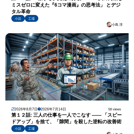
ミスゼロに変えた『6コマ漫画』の思考法」 とデジ
タル革命
小説
工場
小島 淳
2026年8月7日
2026年7月14日
58 views
第１２話: 三人の仕事を一人でこなす —— 「スピー
ドアップ」を捨て、「隙間」を殺した逆転の改善術
小説
工場