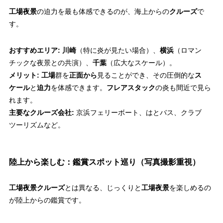
工場夜景
の迫力を最も体感できるのが、海上からの
クルーズ
で
す。
おすすめエリア:
川崎
（特に炎が見たい場合）、
横浜
（ロマン
チックな夜景との共演）、
千葉
（広大なスケール）。
メリット:
工場
群を
正面から
見ることができ、その圧倒的な
ス
ケール
と
迫力
を体感できます。
フレアスタック
の炎も間近で見ら
れます。
主要なクルーズ会社:
京浜フェリーボート、はとバス、クラブ
ツーリズムなど。
陸上から楽しむ：鑑賞スポット巡り（写真撮影重視）
工場夜景クルーズ
とは異なる、じっくりと
工場夜景
を楽しめるの
が陸上からの鑑賞です。