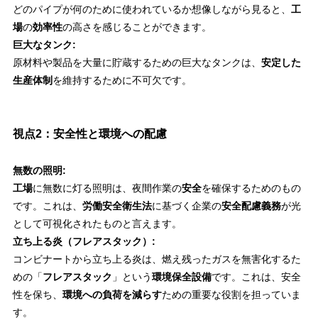
どのパイプが何のために使われているか想像しながら見ると、
工
場
の
効率性
の高さを感じることができます。
巨大なタンク:
原材料や製品を大量に貯蔵するための巨大なタンクは、
安定した
生産体制
を維持するために不可欠です。
視点2：安全性と環境への配慮
無数の照明:
工場
に無数に灯る照明は、夜間作業の
安全
を確保するためのもの
です。これは、
労働安全衛生法
に基づく企業の
安全配慮義務
が光
として可視化されたものと言えます。
立ち上る炎（フレアスタック）:
コンビナートから立ち上る炎は、燃え残ったガスを無害化するた
めの「
フレアスタック
」という
環境保全設備
です。これは、安全
性を保ち、
環境への負荷を減らす
ための重要な役割を担っていま
す。