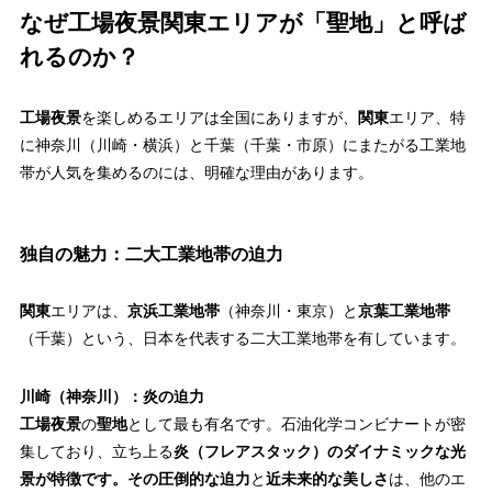
なぜ工場夜景関東エリアが「聖地」と呼ば
れるのか？
工場夜景
を楽しめるエリアは全国にありますが、
関東
エリア、特
に神奈川（川崎・横浜）と千葉（千葉・市原）にまたがる工業地
帯が人気を集めるのには、明確な理由があります。
独自の魅力：二大工業地帯の迫力
関東
エリアは、
京浜工業地帯
（神奈川・東京）と
京葉工業地帯
（千葉）という、日本を代表する二大工業地帯を有しています。
川崎（神奈川）：炎の迫力
工場夜景
の
聖地
として最も有名です。石油化学コンビナートが密
集しており、立ち上る
炎（フレアスタック）のダイナミックな光
景が特徴です。その圧倒的な迫力
と
近未来的な美しさ
は、他のエ