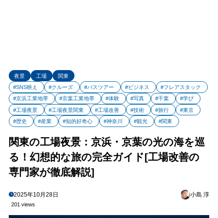
夜景
工場
関東
#SNS映え
#クルーズ
#バスツアー
#ビジネス
#フレアスタック
#京浜工業地帯
#京葉工業地帯
#体験
#写真
#千葉
#学び
#工場夜景
#工場夜景関東
#工場改善
#技術
#旅行
#東京
#歴史
#産業
#知的好奇心
#神奈川
#観光
#関東
関東の工場夜景：京浜・京葉の光の海を巡
る！幻想的な旅の完全ガイド[工場改善の
専門家が徹底解説]
2025年10月28日
小島 淳
201 views