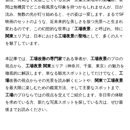
間は無機質でどこか殺風景な印象を持つかもしれませんが、日が
沈み、無数の光が灯り始めると、その姿は一変します。まるでSF
映画のセットのような、近未来的な美しさを放つ光景へと生まれ
変わるのです。この幻想的な世界は「
工場夜景
」と呼ばれ、特に
関東
エリアは、日本における
工場夜景
の
聖地
として、多くの人々
を魅了しています。
本記事では、
工場改善の専門家
である筆者が、
工場夜景
のプロの
視点から、
工場夜景 関東
エリア（神奈川、千葉、東京）の魅力を
徹底的に解説します。単なる観光スポットとしてだけでなく、
工
場
改善の視点からその光景を読み解くヒントや、
関東
で
工場夜景
を最大限に楽しむための鑑賞方法、そして主要なスポットまで、
工場
のプロならではの視点を交えてご紹介します。非日常の体験
を求めている方、新たな写真スポットを探している方は、ぜひ最
後までお読みください。