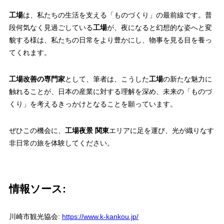
工場
は、私たちの生活を支える「ものづくり」の最前線です。普
段何気なく見過ごしている
工場
が、夜になると幻想的な姿へと変
貌する様は、私たちの日常をより豊かにし、物事を見る目を養っ
てくれます。
工場改善の専門家
として、筆者は、こうした
工場
の新たな魅力に
触れることが、日本の産業に対する理解を深め、未来の「ものづ
くり」を考えるきっかけとなることを願っています。
ぜひこの機会に、
工場夜景 関東
エリアに足を運び、光が織りなす
非日常の旅を体験してください。
情報ソース:
川崎市観光協会:
https://www.k-kankou.jp/