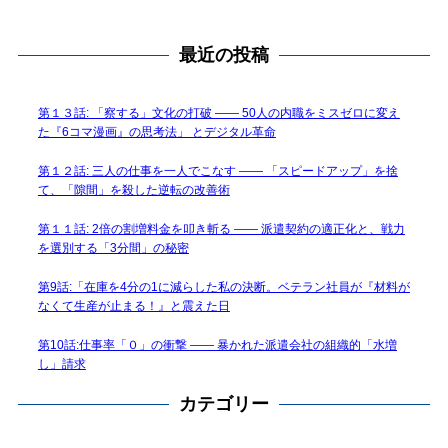
最近の投稿
第１３話: 「察する」文化の打破 —— 50人の内職をミスゼロに変え
た『6コマ漫画』の思考法」 とデジタル革命
第１２話: 三人の仕事を一人でこなす —— 「スピードアップ」を捨
て、「隙間」を殺した逆転の改善術
第１１話: 2倍の割増料金を叩き斬る —— 派遣契約の適正化と、戦力
を選別する「3分間」の秘密
第9話:「在庫を4分の1に減らした私の決断。ベテラン社員が『材料が
なくて生産が止まる！』と震えた日
第10話:仕事率「０」の衝撃 —— 暴かれた派遣会社の組織的「水増
し」請求
カテゴリー