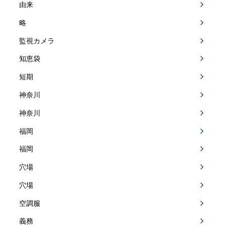
由来
略
監視カメラ
知恵袋
短期
神奈川
神奈川
福岡
福岡
穴場
穴場
空調服
義務