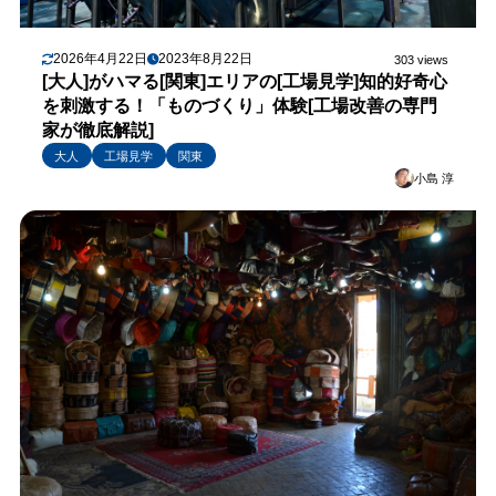
2026年4月22日
2023年8月22日
303 views
[大人]がハマる[関東]エリアの[工場見学]知的好奇心
を刺激する！「ものづくり」体験[工場改善の専門
家が徹底解説]
大人
工場見学
関東
小島 淳