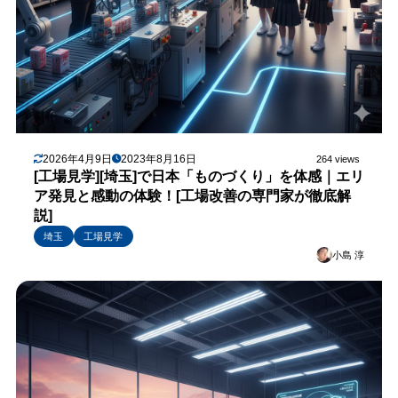
2026年4月9日
2023年8月16日
264 views
[工場見学][埼玉]で日本「ものづくり」を体感｜エリ
ア発見と感動の体験！[工場改善の専門家が徹底解
説]
埼玉
工場見学
小島 淳