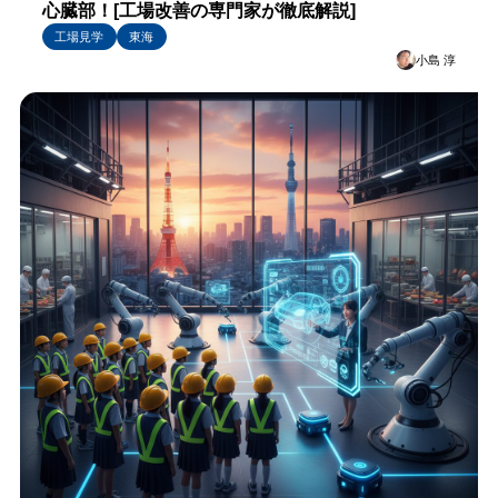
心臓部！[工場改善の専門家が徹底解説]
工場見学
東海
小島 淳