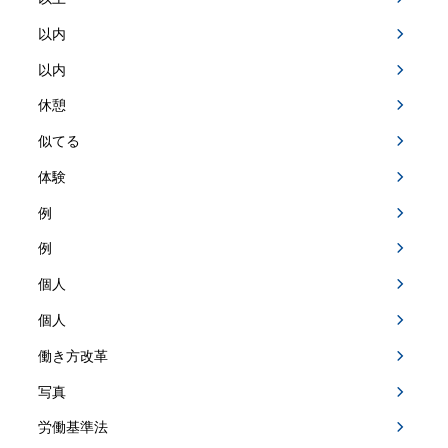
以内
以内
休憩
似てる
体験
例
例
個人
個人
働き方改革
写真
労働基準法