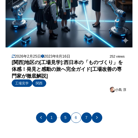
2026年2月25日
2023年8月16日
252 views
[関西]地区の[工場見学]:西日本の「ものづくり」を
体感！発見と感動の旅へ完全ガイド[工場改善の専
門家が徹底解説]
工場見学
関西
小島 淳
…
1
5
6
7