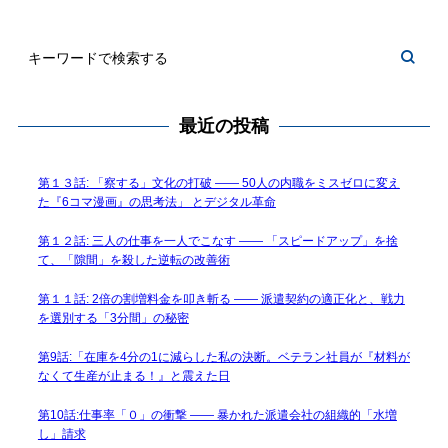
最近の投稿
第１３話: 「察する」文化の打破 —— 50人の内職をミスゼロに変え
た『6コマ漫画』の思考法」 とデジタル革命
第１２話: 三人の仕事を一人でこなす —— 「スピードアップ」を捨
て、「隙間」を殺した逆転の改善術
第１１話: 2倍の割増料金を叩き斬る —— 派遣契約の適正化と、戦力
を選別する「3分間」の秘密
第9話:「在庫を4分の1に減らした私の決断。ベテラン社員が『材料が
なくて生産が止まる！』と震えた日
第10話:仕事率「０」の衝撃 —— 暴かれた派遣会社の組織的「水増
し」請求