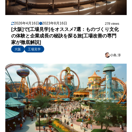
2026年4月16日
2023年8月16日
278 views
[大阪]で[工場見学]をオススメ7選：ものづくり文化
の体験と企業成長の秘訣を探る旅[工場改善の専門
家が徹底解説]
大阪
工場見学
小島 淳