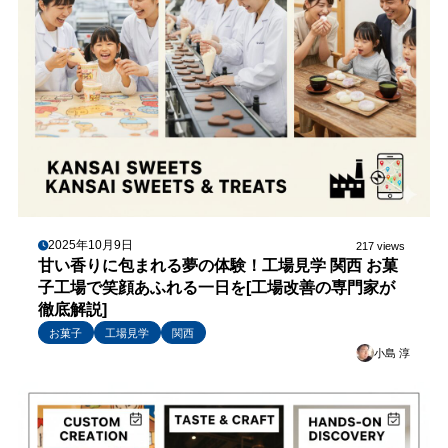
2025年10月9日
217 views
甘い香りに包まれる夢の体験！工場見学 関西 お菓
子工場で笑顔あふれる一日を[工場改善の専門家が
徹底解説]
お菓子
工場見学
関西
小島 淳