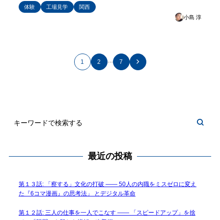
体験
工場見学
関西
小島 淳
…
1
2
7
最近の投稿
第１３話: 「察する」文化の打破 —— 50人の内職をミスゼロに変え
た『6コマ漫画』の思考法」 とデジタル革命
第１２話: 三人の仕事を一人でこなす —— 「スピードアップ」を捨