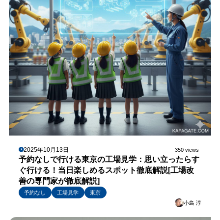
2025年10月13日
350 views
予約なしで行ける東京の工場見学：思い立ったらす
ぐ行ける！当日楽しめるスポット徹底解説[工場改
善の専門家が徹底解説]
予約なし
工場見学
東京
小島 淳