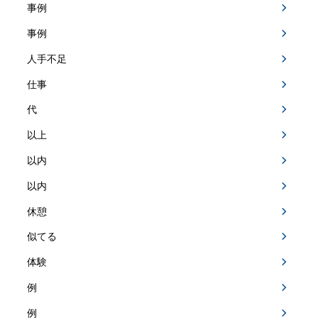
事例
事例
人手不足
仕事
代
以上
以内
以内
休憩
似てる
体験
例
例