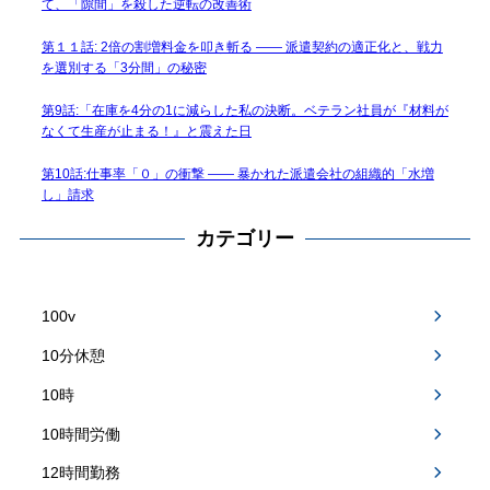
て、「隙間」を殺した逆転の改善術
第１１話: 2倍の割増料金を叩き斬る —— 派遣契約の適正化と、戦力
を選別する「3分間」の秘密
第9話:「在庫を4分の1に減らした私の決断。ベテラン社員が『材料が
なくて生産が止まる！』と震えた日
第10話:仕事率「０」の衝撃 —— 暴かれた派遣会社の組織的「水増
し」請求
カテゴリー
100v
10分休憩
10時
10時間労働
12時間勤務