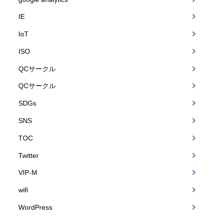
IE
IoT
ISO
QCサークル
QCサークル
SDGs
SNS
TOC
Twitter
VIP-M
wifi
WordPress