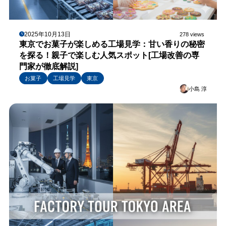
2025年10月13日
278 views
東京でお菓子が楽しめる工場見学：甘い香りの秘密
を探る！親子で楽しむ人気スポット[工場改善の専
門家が徹底解説]
お菓子
工場見学
東京
小島 淳