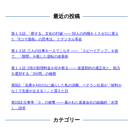
最近の投稿
第１３話: 「察する」文化の打破 —— 50人の内職をミスゼロに変え
た『6コマ漫画』の思考法」 とデジタル革命
第１２話: 三人の仕事を一人でこなす —— 「スピードアップ」を捨
て、「隙間」を殺した逆転の改善術
第１１話: 2倍の割増料金を叩き斬る —— 派遣契約の適正化と、戦力
を選別する「3分間」の秘密
第9話:「在庫を4分の1に減らした私の決断。ベテラン社員が『材料が
なくて生産が止まる！』と震えた日
第10話:仕事率「０」の衝撃 —— 暴かれた派遣会社の組織的「水増
し」請求
カテゴリー