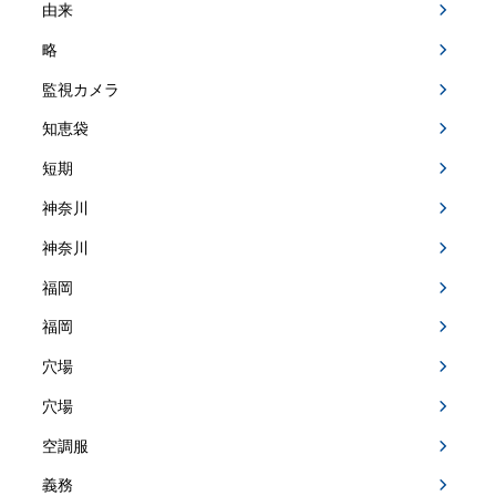
由来
略
監視カメラ
知恵袋
短期
神奈川
神奈川
福岡
福岡
穴場
穴場
空調服
義務