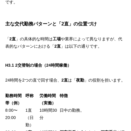
です。
主な交代勤務パターンと「2直」の位置づけ
「
2直
」の具体的な時間は
工場
や業界によって異なりますが、代
表的なパターンにおける「
2直
」は以下の通りです。
H3.1 2交替制の場合（24時間稼働）
24時間を2つの直で回す場合、
2直
は「
夜勤
」の役割を担います。
勤務時間
呼称
労働時間
特徴
帯（例）
（実働）
8:00〜
1直
10時間30
日中の勤務。
20:00
（日
分
勤）