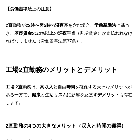
【労働基準法上の注意】
2直
勤務が
22時〜翌5時
の
深夜帯
を含む場合、
労働基準法
に基づ
き、
基礎賃金の25%以上
の
深夜手当
（割増賃金）が支払われなけ
ればなりません（労働基準法第37条）。
工場2直勤務のメリットとデメリット
工場 2直
勤務は、
高収入
と
自由時間
を確保する大きな
メリット
が
ある一方で、
健康
と
生活リズム
に影響を及ぼす
デメリット
も存在
します。
2直勤務の4つの大きなメリット（収入と時間の獲得）