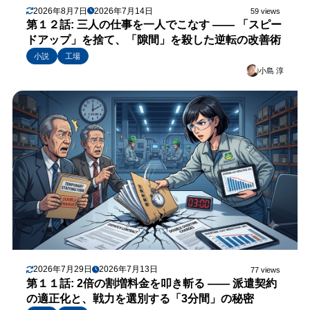
2026年8月7日
2026年7月14日
59 views
第１２話: 三人の仕事を一人でこなす —— 「スピー
ドアップ」を捨て、「隙間」を殺した逆転の改善術
小説
工場
小島 淳
2026年7月29日
2026年7月13日
77 views
第１１話: 2倍の割増料金を叩き斬る —— 派遣契約
の適正化と、戦力を選別する「3分間」の秘密