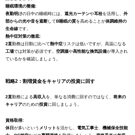
睡眠環境の整備:
夜勤明け
の日中の睡眠時には、
遮光カーテン
や
耳栓
を活用し、
外
部からの光や音を遮断
して
B睡眠の質
を高めることが
体調維持の
生命線
です。
熱中症対策の徹底:
2直
勤務は日勤に比べて
熱中症
リスクは低いですが、高温になる
工場
では対策が必須です。
空調服
や
高性能な換気設備
が導入され
ているかを確認しましょう。
戦略2：割増賃金をキャリアの投資に回す
2直
勤務による
高収入
を、単なる消費に回すのではなく、
将来の
キャリア
のための
投資
に回しましょう。
資格取得:
休日
が多いという
メリット
を活かし、
電気工事士
、
機械保全技能