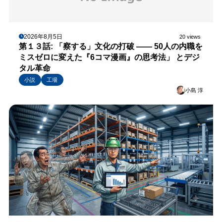
2026年8月5日
20 views
第１３話: 「察する」文化の打破 —— 50人の内職を
ミスゼロに変えた『6コマ漫画』の思考法」 とデジ
タル革命
小説
工場
小島 淳