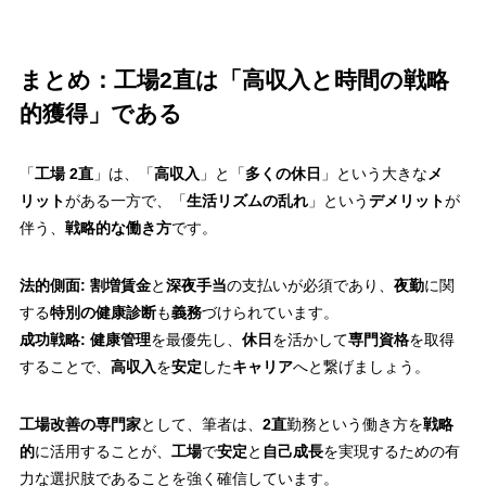
まとめ：工場2直は「高収入と時間の戦略
的獲得」である
「
工場 2直
」は、「
高収入
」と「
多くの休日
」という大きな
メ
リット
がある一方で、「
生活リズムの乱れ
」という
デメリット
が
伴う、
戦略的な働き方
です。
法的側面:
割増賃金
と
深夜手当
の支払いが必須であり、
夜勤
に関
する
特別の健康診断
も
義務
づけられています。
成功戦略:
健康管理
を最優先し、
休日
を活かして
専門資格
を取得
することで、
高収入
を
安定
した
キャリア
へと繋げましょう。
工場改善の専門家
として、筆者は、
2直
勤務という働き方を
戦略
的
に活用することが、
工場
で
安定
と
自己成長
を実現するための有
力な選択肢であることを強く確信しています。