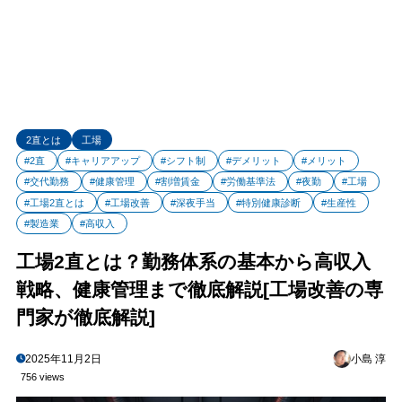
2直とは
工場
#2直
#キャリアアップ
#シフト制
#デメリット
#メリット
#交代勤務
#健康管理
#割増賃金
#労働基準法
#夜勤
#工場
#工場2直とは
#工場改善
#深夜手当
#特別健康診断
#生産性
#製造業
#高収入
工場2直とは？勤務体系の基本から高収入
戦略、健康管理まで徹底解説[工場改善の専
門家が徹底解説]
2025年11月2日
小島 淳
756 views