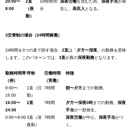
20:00〜
2直
10時間30
深夜労働
を含むため、
深夜手当
が発
8:00
（夜
分
生し、
高収入
となる。
勤）
3交替制の場合（24時間稼働）
24時間を3つの直で回す場合、
2直
は「
夕方〜深夜
」の勤務を意味
します。このパターンでは、
3直
が真の
深夜勤務
となります。
勤務時間帯
呼称
労働時間
特徴
（例）
（実働）
8:00〜
1直（日
7時間
朝〜夕方
までの勤務。
16:00
勤）
16:00〜
2直
7時間
夕方〜深夜0時
までの勤務。
深夜
24:00
手当
が一部発生。
0:00〜8:00
3直（深
7時間
深夜労働
が中心。
深夜手当
がつ
夜勤）
く。