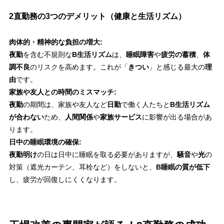
2直勤務の3つのデメリット（健康と生活リズム）
肉体的・精神的な負担の増大:
夜勤
を含む不規則な
B生活リズム
は、
睡眠障害
や
疲労の蓄積
、
体
調不良
のリスクを高めます。これが「
きつい
」と感じる最大の
理
由
です。
家族や友人との時間のミスマッチ:
夜勤
の期間は、家族や友人など
日勤
で働く人たちと
B生活リズム
が合わない
ため、
人間関係
や
家族サービス
に影響が出る場合があ
ります。
日中の睡眠環境の確保:
夜勤明け
の日は日中に睡眠を取る必要がありますが、
騒音
や
光
の
対策（遮光カーテン、耳栓など）をしないと、
B睡眠の質が低下
し、疲労が回復しにくくなります。