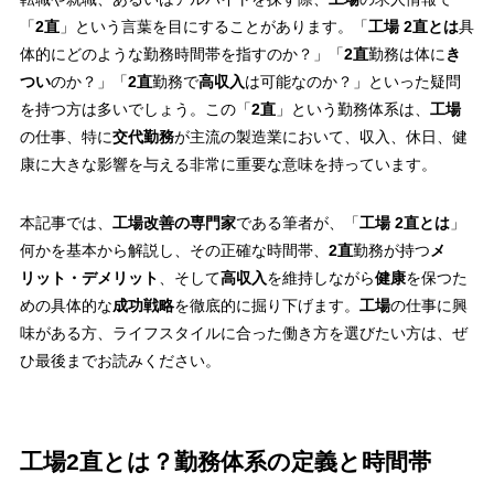
「
2直
」という言葉を目にすることがあります。「
工場 2直とは
具
体的にどのような勤務時間帯を指すのか？」「
2直
勤務は体に
き
つい
のか？」「
2直
勤務で
高収入
は可能なのか？」といった疑問
を持つ方は多いでしょう。この「
2直
」という勤務体系は、
工場
の仕事、特に
交代勤務
が主流の製造業において、収入、休日、健
康に大きな影響を与える非常に重要な意味を持っています。
本記事では、
工場改善の専門家
である筆者が、「
工場 2直とは
」
何かを基本から解説し、その正確な時間帯、
2直
勤務が持つ
メ
リット・デメリット
、そして
高収入
を維持しながら
健康
を保つた
めの具体的な
成功戦略
を徹底的に掘り下げます。
工場
の仕事に興
味がある方、ライフスタイルに合った働き方を選びたい方は、ぜ
ひ最後までお読みください。
工場2直とは？勤務体系の定義と時間帯