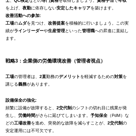
士
、
QC検定
などの
専門資格
を取得しましょう。
資格手当
で
年収
を上げ、
夜勤
に依存しない
安定したキャリア
を築けます。
改善活動への参加:
工場
の
ムダ
を見つけ、
改善提案
を積極的に行いましょう。この実
績が
ラインリーダー
や
生産管理
といった
管理職
への昇進に直結し
ます。
戦略3：企業側の労働環境改善（管理者視点）
工場
の管理者は、
2直
勤務の
デメリット
を軽減するための
対策
を
講じる
義務
があります。
設備保全の強化:
頻繁に設備が故障すると、
2交代制
のシフトの切れ目に残業が発
生し、
労働時間
がさらに延びてしまいます。
予知保全
（PdM）な
どの
工場改善
を進め、突発的な故障を減らすことが、
2交代制
の
安定運用には不可欠です。