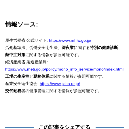
情報ソース:
厚生労働省 公式サイト:
https://www.mhlw.go.jp/
労働基準法、労働安全衛生法、
深夜業
に関する
特別の健康診断
、
熱中症対策
に関する情報が参照可能です。
経済産業省 製造産業局:
https://www.meti.go.jp/policy/mono_info_service/mono/index.html
工場
の
生産性
と
勤務体系
に関する情報が参照可能です。
産業安全衛生協会:
https://www.jisha.or.jp/
交代勤務
者の健康管理に関する情報が参照可能です。
この記事をシェアする