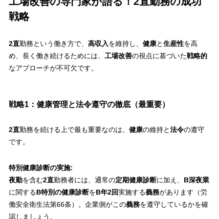
工場改善の専門家が語る！2直勤務の成功
戦略
2直
勤務という働き方で、
高収入
を維持し、
健康
と
生産性
を高
め、長く働き続けるためには、
工場改善
の視点に基づいた
戦略的
なアプローチが不可欠です。
戦略1：健康管理と法令遵守の徹底（最重要）
2直
勤務を続ける上で最も重要なのは、
健康
の維持と
法令
の遵守
です。
特別健康診断の実施:
夜勤
を含む
2直
勤務者には、通常の
定期健康診断
に加え、
B深夜業
に関する
B特別の健康診断
を
B年2回
実施する
義務
があります（労
働安全衛生法第66条）。企業側がこの
義務
を遵守しているかを確
認しましょう。