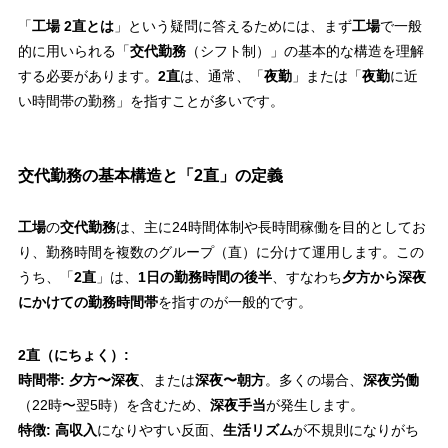
「
工場 2直とは
」という疑問に答えるためには、まず
工場
で一般
的に用いられる「
交代勤務
（シフト制）」の基本的な構造を理解
する必要があります。
2直
は、通常、「
夜勤
」または「
夜勤
に近
い時間帯の勤務」を指すことが多いです。
交代勤務の基本構造と「2直」の定義
工場
の
交代勤務
は、主に24時間体制や長時間稼働を目的としてお
り、勤務時間を複数のグループ（直）に分けて運用します。この
うち、「
2直
」は、
1日の勤務時間の後半
、すなわち
夕方から深夜
にかけての勤務時間帯
を指すのが一般的です。
2直（にちょく）:
時間帯:
夕方〜深夜
、または
深夜〜朝方
。多くの場合、
深夜労働
（22時〜翌5時）を含むため、
深夜手当
が発生します。
特徴:
高収入
になりやすい反面、
生活リズム
が不規則になりがち