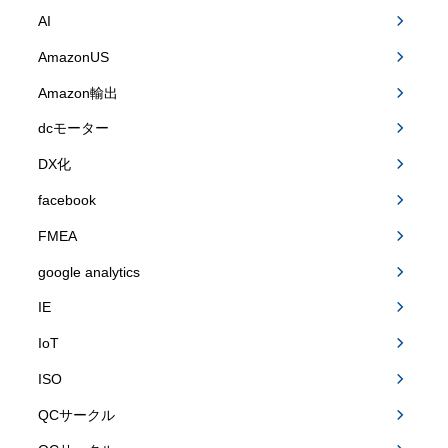
AI
AmazonUS
Amazon輸出
dcモーター
DX化
facebook
FMEA
google analytics
IE
IoT
ISO
QCサークル