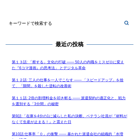
最近の投稿
第１３話: 「察する」文化の打破 —— 50人の内職をミスゼロに変え
た『6コマ漫画』の思考法」 とデジタル革命
第１２話: 三人の仕事を一人でこなす —— 「スピードアップ」を捨
て、「隙間」を殺した逆転の改善術
第１１話: 2倍の割増料金を叩き斬る —— 派遣契約の適正化と、戦力
を選別する「3分間」の秘密
第9話:「在庫を4分の1に減らした私の決断。ベテラン社員が『材料が
なくて生産が止まる！』と震えた日
第10話:仕事率「０」の衝撃 —— 暴かれた派遣会社の組織的「水増