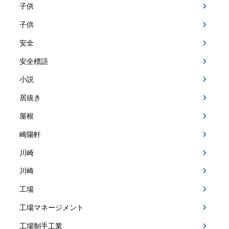
子供
子供
安全
安全標語
小説
居抜き
屋根
崎陽軒
川崎
川崎
工場
工場マネージメント
工場制手工業