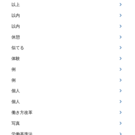
以上
以内
以内
休憩
似てる
体験
例
例
個人
個人
働き方改革
写真
労働基準法