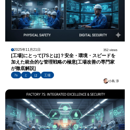
2025年11月21日
352 views
[工場]にとって[7Sとは]？安全・環境・スピードを
加えた統合的な管理戦略の極意[工場改善の専門家
が徹底解説]
7s
と
は
工場
小島 淳