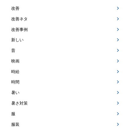
改善
改善ネタ
改善事例
新しい
昔
映画
時給
時間
暑い
暑さ対策
服
服装