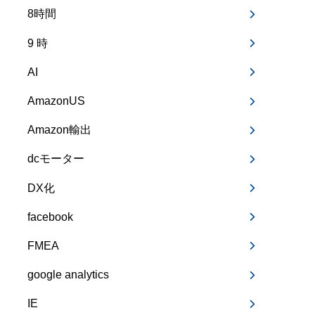
8時間
9 時
AI
AmazonUS
Amazon輸出
dcモーター
DX化
facebook
FMEA
google analytics
IE