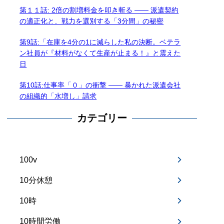
第１１話: 2倍の割増料金を叩き斬る —— 派遣契約
の適正化と、戦力を選別する「3分間」の秘密
第9話:「在庫を4分の1に減らした私の決断。ベテラ
ン社員が『材料がなくて生産が止まる！』と震えた
日
第10話:仕事率「０」の衝撃 —— 暴かれた派遣会社
の組織的「水増し」請求
カテゴリー
100v
10分休憩
10時
10時間労働