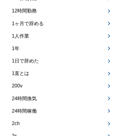
12時間勤務
1ヶ月で辞める
1人作業
1年
1日で辞めた
1直とは
200v
24時間換気
24時間稼働
2ch
2s