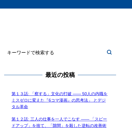
最近の投稿
第１３話: 「察する」文化の打破 —— 50人の内職を
ミスゼロに変えた『6コマ漫画』の思考法」 とデジ
タル革命
第１２話: 三人の仕事を一人でこなす —— 「スピー
ドアップ」を捨て、「隙間」を殺した逆転の改善術