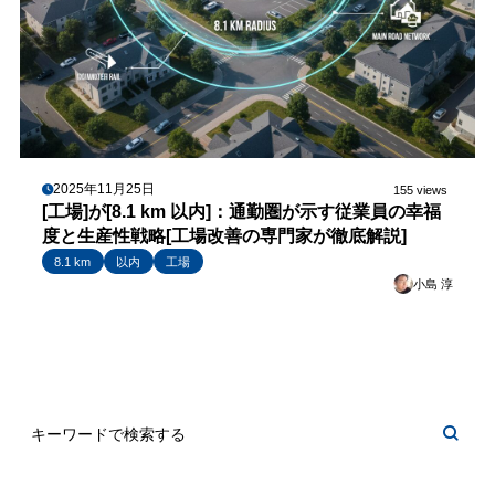
2025年11月25日
155 views
[工場]が[8.1 km 以内]：通勤圏が示す従業員の幸福
度と生産性戦略[工場改善の専門家が徹底解説]
8.1 km
以内
工場
小島 淳