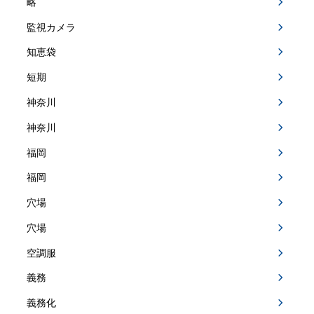
略
監視カメラ
知恵袋
短期
神奈川
神奈川
福岡
福岡
穴場
穴場
空調服
義務
義務化