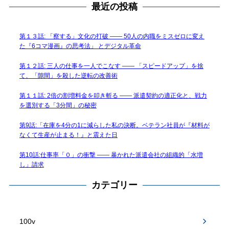
最近の投稿
第１３話: 「察する」文化の打破 —— 50人の内職をミスゼロに変え
た『6コマ漫画』の思考法」 とデジタル革命
第１２話: 三人の仕事を一人でこなす —— 「スピードアップ」を捨
て、「隙間」を殺した逆転の改善術
第１１話: 2倍の割増料金を叩き斬る —— 派遣契約の適正化と、戦力
を選別する「3分間」の秘密
第9話:「在庫を4分の1に減らした私の決断。ベテラン社員が『材料が
なくて生産が止まる！』と震えた日
第10話:仕事率「０」の衝撃 —— 暴かれた派遣会社の組織的「水増
し」請求
カテゴリー
100v