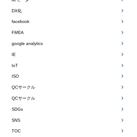
DX化
facebook
FMEA
google analytics
IE
IoT
ISO
QCサークル
QCサークル
SDGs
SNS
TOC