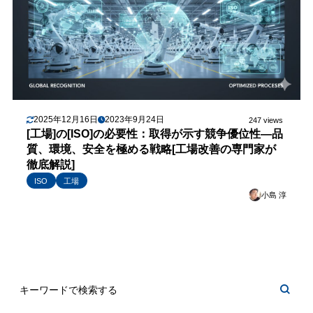
2025年12月16日
2023年9月24日
247 views
[工場]の[ISO]の必要性：取得が示す競争優位性—品
質、環境、安全を極める戦略[工場改善の専門家が
徹底解説]
ISO
工場
小島 淳