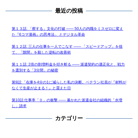
最近の投稿
第１３話: 「察する」文化の打破 —— 50人の内職をミスゼロに変え
た『6コマ漫画』の思考法」 とデジタル革命
第１２話: 三人の仕事を一人でこなす —— 「スピードアップ」を捨
て、「隙間」を殺した逆転の改善術
第１１話: 2倍の割増料金を叩き斬る —— 派遣契約の適正化と、戦力
を選別する「3分間」の秘密
第9話:「在庫を4分の1に減らした私の決断。ベテラン社員が『材料が
なくて生産が止まる！』と震えた日
第10話:仕事率「０」の衝撃 —— 暴かれた派遣会社の組織的「水増
し」請求
カテゴリー