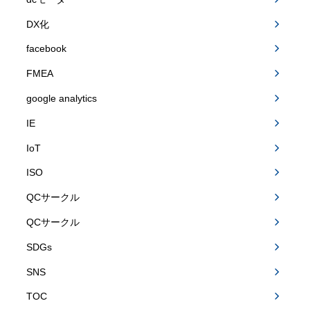
DX化
facebook
FMEA
google analytics
IE
IoT
ISO
QCサークル
QCサークル
SDGs
SNS
TOC