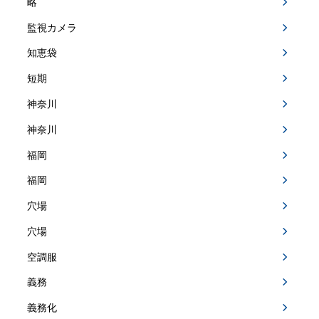
略
監視カメラ
知恵袋
短期
神奈川
神奈川
福岡
福岡
穴場
穴場
空調服
義務
義務化