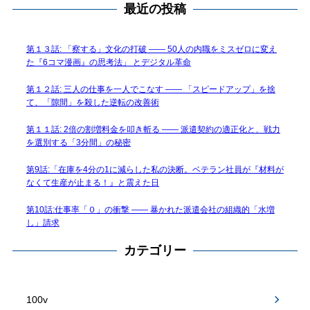
最近の投稿
第１３話: 「察する」文化の打破 —— 50人の内職をミスゼロに変え
た『6コマ漫画』の思考法」 とデジタル革命
第１２話: 三人の仕事を一人でこなす —— 「スピードアップ」を捨
て、「隙間」を殺した逆転の改善術
第１１話: 2倍の割増料金を叩き斬る —— 派遣契約の適正化と、戦力
を選別する「3分間」の秘密
第9話:「在庫を4分の1に減らした私の決断。ベテラン社員が『材料が
なくて生産が止まる！』と震えた日
第10話:仕事率「０」の衝撃 —— 暴かれた派遣会社の組織的「水増
し」請求
カテゴリー
100v