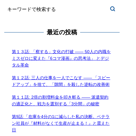
最近の投稿
第１３話: 「察する」文化の打破 —— 50人の内職を
ミスゼロに変えた『6コマ漫画』の思考法」 とデジ
タル革命
第１２話: 三人の仕事を一人でこなす —— 「スピー
ドアップ」を捨て、「隙間」を殺した逆転の改善術
第１１話: 2倍の割増料金を叩き斬る —— 派遣契約
の適正化と、戦力を選別する「3分間」の秘密
第9話:「在庫を4分の1に減らした私の決断。ベテラ
ン社員が『材料がなくて生産が止まる！』と震えた
日