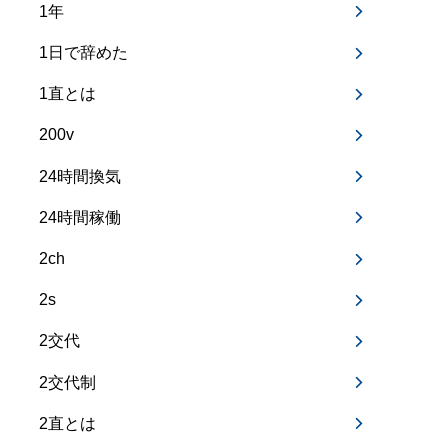
1年
1日で辞めた
1直とは
200v
24時間換気
24時間稼働
2ch
2s
2交代
2交代制
2直とは