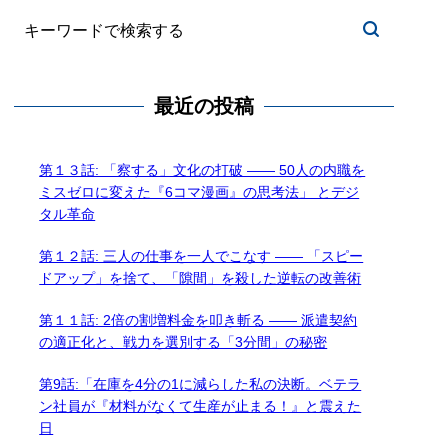
最近の投稿
第１３話: 「察する」文化の打破 —— 50人の内職を
ミスゼロに変えた『6コマ漫画』の思考法」 とデジ
タル革命
第１２話: 三人の仕事を一人でこなす —— 「スピー
ドアップ」を捨て、「隙間」を殺した逆転の改善術
第１１話: 2倍の割増料金を叩き斬る —— 派遣契約
の適正化と、戦力を選別する「3分間」の秘密
第9話:「在庫を4分の1に減らした私の決断。ベテラ
ン社員が『材料がなくて生産が止まる！』と震えた
日