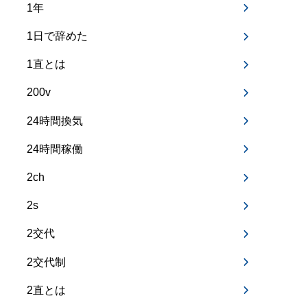
1年
1日で辞めた
1直とは
200v
24時間換気
24時間稼働
2ch
2s
2交代
2交代制
2直とは