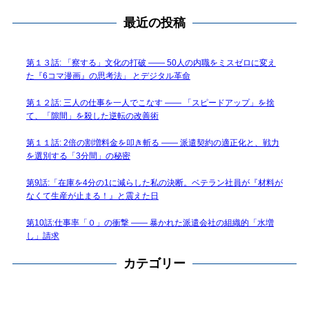
最近の投稿
第１３話: 「察する」文化の打破 —— 50人の内職をミスゼロに変え
た『6コマ漫画』の思考法」 とデジタル革命
第１２話: 三人の仕事を一人でこなす —— 「スピードアップ」を捨
て、「隙間」を殺した逆転の改善術
第１１話: 2倍の割増料金を叩き斬る —— 派遣契約の適正化と、戦力
を選別する「3分間」の秘密
第9話:「在庫を4分の1に減らした私の決断。ベテラン社員が『材料が
なくて生産が止まる！』と震えた日
第10話:仕事率「０」の衝撃 —— 暴かれた派遣会社の組織的「水増
し」請求
カテゴリー