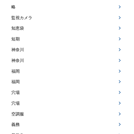
略
監視カメラ
知恵袋
短期
神奈川
神奈川
福岡
福岡
穴場
穴場
空調服
義務