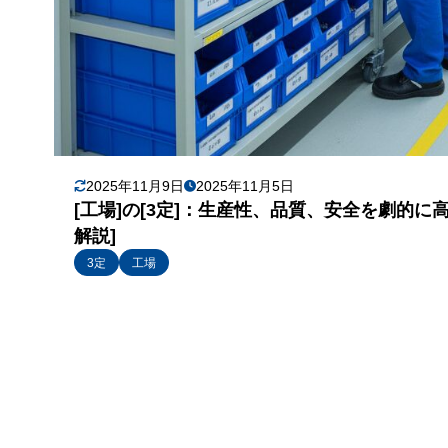
2025年11月9日
2025年11月5日
[工場]の[3定]：生産性、品質、安全を劇的
解説]
3定
工場