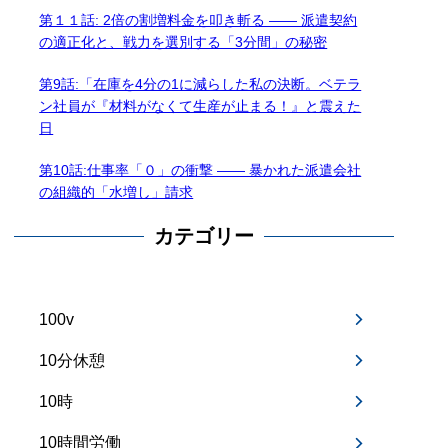
第１１話: 2倍の割増料金を叩き斬る —— 派遣契約
の適正化と、戦力を選別する「3分間」の秘密
第9話:「在庫を4分の1に減らした私の決断。ベテラ
ン社員が『材料がなくて生産が止まる！』と震えた
日
第10話:仕事率「０」の衝撃 —— 暴かれた派遣会社
の組織的「水増し」請求
カテゴリー
100v
10分休憩
10時
10時間労働