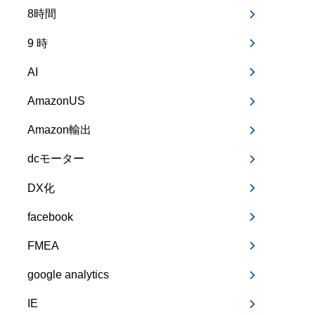
8時間
9 時
AI
AmazonUS
Amazon輸出
dcモーター
DX化
facebook
FMEA
google analytics
IE