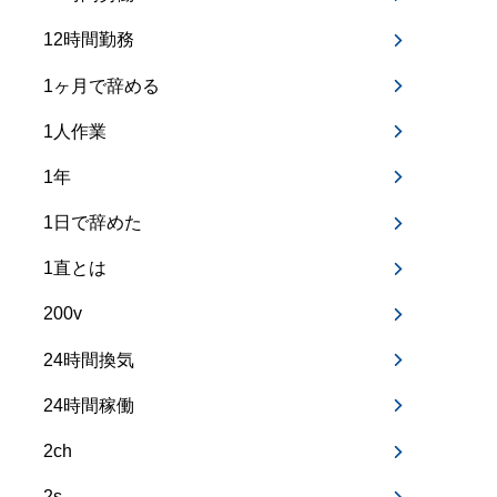
12時間勤務
1ヶ月で辞める
1人作業
1年
1日で辞めた
1直とは
200v
24時間換気
24時間稼働
2ch
2s