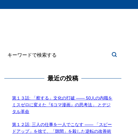
最近の投稿
第１３話: 「察する」文化の打破 —— 50人の内職を
ミスゼロに変えた『6コマ漫画』の思考法」 とデジ
タル革命
第１２話: 三人の仕事を一人でこなす —— 「スピー
ドアップ」を捨て、「隙間」を殺した逆転の改善術