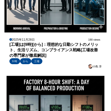
2025年11月28日
190 views
[工場]は[9時][から]：理想的な日勤シフトのメリッ
ト、生活リズム、コンプライアンス戦略[工場改善
の専門家が徹底解説]
9 時
から
工場
小島 淳