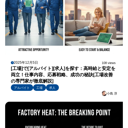
2025年12月5日
108 views
[工場]で[アルバイト][求人]を探す：高時給と安定を
両立！仕事内容、応募戦略、成功の秘訣[工場改善
の専門家が徹底解説]
アルバイト
工場
求人
小島 淳