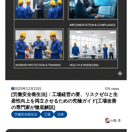
2025年12月23日
576 views
[労働安全衛生法]：工場経営の要、リスクゼロと生
産性向上を両立させるための究極ガイド[工場改善
の専門家が徹底解説]
労働安全衛生法
工場
法律
小島 淳