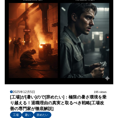
2025年12月5日
195 views
[工場]が[暑い]ので[辞めたい]：極限の暑さ環境を乗
り越える！退職理由の真実と取るべき戦略[工場改
善の専門家が徹底解説]
工場
暑い
辞めたい