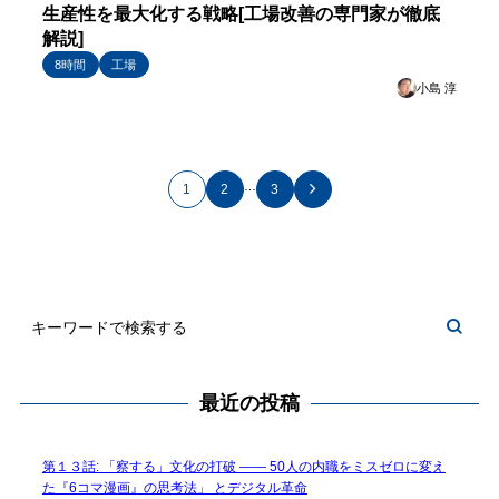
生産性を最大化する戦略[工場改善の専門家が徹底
解説]
8時間
工場
小島 淳
…
1
2
3
最近の投稿
第１３話: 「察する」文化の打破 —— 50人の内職をミスゼロに変え
た『6コマ漫画』の思考法」 とデジタル革命