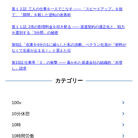
第１２話: 三人の仕事を一人でこなす —— 「スピードアップ」を捨
て、「隙間」を殺した逆転の改善術
第１１話: 2倍の割増料金を叩き斬る —— 派遣契約の適正化と、戦力
を選別する「3分間」の秘密
第9話:「在庫を4分の1に減らした私の決断。ベテラン社員が『材料が
なくて生産が止まる！』と震えた日
第10話:仕事率「０」の衝撃 —— 暴かれた派遣会社の組織的「水増
し」請求
カテゴリー
100v
10分休憩
10時
10時間労働