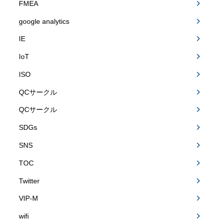
FMEA
google analytics
IE
IoT
ISO
QCサークル
QCサークル
SDGs
SNS
TOC
Twitter
VIP-M
wifi