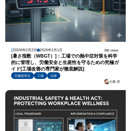
2026年2月2日
2026年2月1日
386 views
[暑さ指数（WBGT）]：工場での熱中症対策を科学
的に管理し、労働安全と生産性を守るための究極ガ
イド[工場改善の専門家が徹底解説]
労働基準法
工場
法律
小島 淳