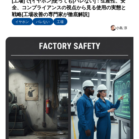
[工場]で[イヤホン]使っても[バレない]：生産性、安
全、コンプライアンスの視点から見る使用の実態と
戦略[工場改善の専門家が徹底解説]
イヤホン
バレない
工場
小島 淳