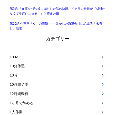
第9話:「在庫を4分の1に減らした私の決断。ベテラン社員が『材料が
なくて生産が止まる！』と震えた日
第10話:仕事率「０」の衝撃 —— 暴かれた派遣会社の組織的「水増
し」請求
カテゴリー
100v
10分休憩
10時
10時間労働
12時間勤務
1ヶ月で辞める
1人作業