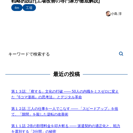
戦略的設計[工場改善の専門家が徹底解説]
4m
工場
小島 淳
最近の投稿
第１３話: 「察する」文化の打破 —— 50人の内職をミスゼロに変え
た『6コマ漫画』の思考法」 とデジタル革命
第１２話: 三人の仕事を一人でこなす —— 「スピードアップ」を捨
て、「隙間」を殺した逆転の改善術
第１１話: 2倍の割増料金を叩き斬る —— 派遣契約の適正化と、戦力
を選別する「3分間」の秘密