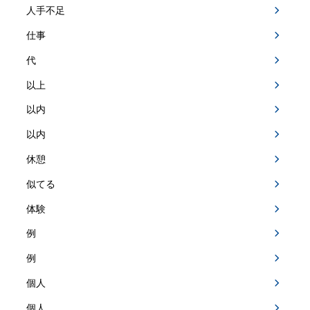
人手不足
仕事
代
以上
以内
以内
休憩
似てる
体験
例
例
個人
個人