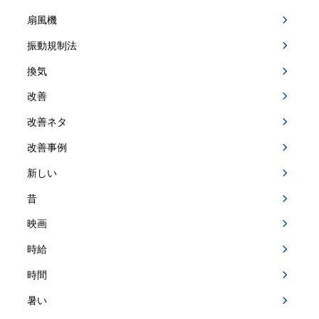
扇風機
振動規制法
換気
改善
改善ネタ
改善事例
新しい
昔
映画
時給
時間
暑い