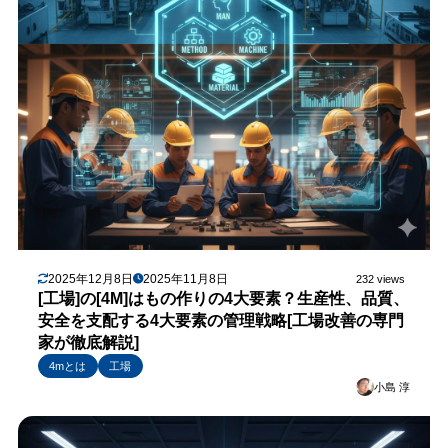
2025年12月8日
2025年11月8日
232 views
[工場]の[4M]はもの作りの4大要素？生産性、品質、
安全を支配する4大要素の管理戦略[工場改善の専門
家が徹底解説]
4mとは
工場
小島 淳