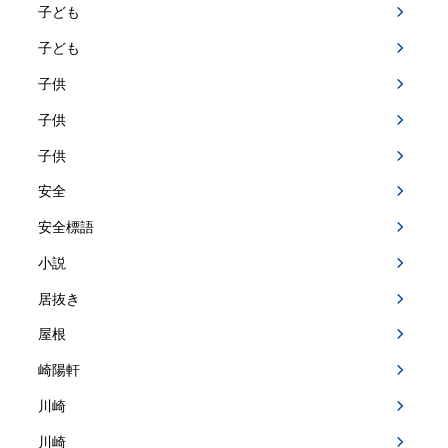
子ども
子ども
子供
子供
子供
安全
安全標語
小説
居抜き
屋根
崎陽軒
川崎
川崎