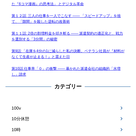
た『6コマ漫画』の思考法」 とデジタル革命
第１２話: 三人の仕事を一人でこなす —— 「スピードアップ」を捨
て、「隙間」を殺した逆転の改善術
第１１話: 2倍の割増料金を叩き斬る —— 派遣契約の適正化と、戦力
を選別する「3分間」の秘密
第9話:「在庫を4分の1に減らした私の決断。ベテラン社員が『材料が
なくて生産が止まる！』と震えた日
第10話:仕事率「０」の衝撃 —— 暴かれた派遣会社の組織的「水増
し」請求
カテゴリー
100v
10分休憩
10時