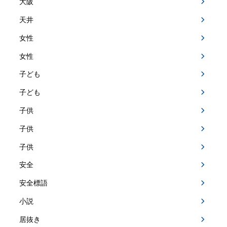
大阪
天井
女性
女性
子ども
子ども
子供
子供
子供
安全
安全標語
小説
居抜き