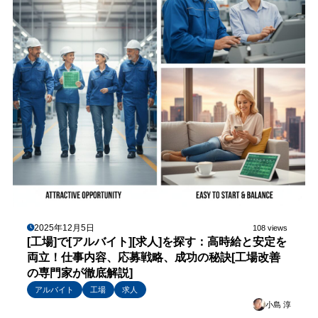
2025年12月5日
108 views
[工場]で[アルバイト][求人]を探す：高時給と安定を
両立！仕事内容、応募戦略、成功の秘訣[工場改善
の専門家が徹底解説]
アルバイト
工場
求人
小島 淳