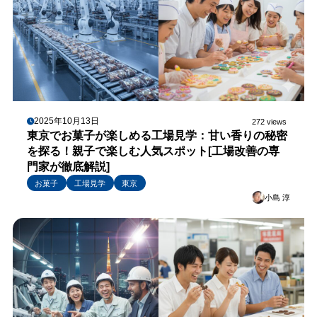
2025年10月13日
272 views
東京でお菓子が楽しめる工場見学：甘い香りの秘密
を探る！親子で楽しむ人気スポット[工場改善の専
門家が徹底解説]
お菓子
工場見学
東京
小島 淳