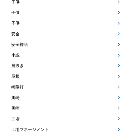
子供
子供
子供
安全
安全標語
小説
居抜き
屋根
崎陽軒
川崎
川崎
工場
工場マネージメント