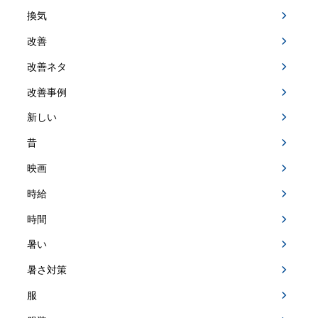
換気
改善
改善ネタ
改善事例
新しい
昔
映画
時給
時間
暑い
暑さ対策
服