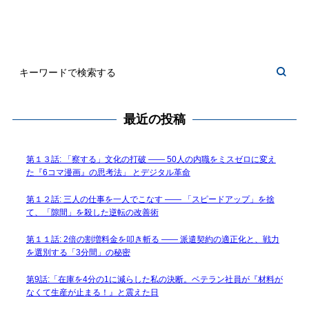
最近の投稿
第１３話: 「察する」文化の打破 —— 50人の内職をミスゼロに変え
た『6コマ漫画』の思考法」 とデジタル革命
第１２話: 三人の仕事を一人でこなす —— 「スピードアップ」を捨
て、「隙間」を殺した逆転の改善術
第１１話: 2倍の割増料金を叩き斬る —— 派遣契約の適正化と、戦力
を選別する「3分間」の秘密
第9話:「在庫を4分の1に減らした私の決断。ベテラン社員が『材料が
なくて生産が止まる！』と震えた日