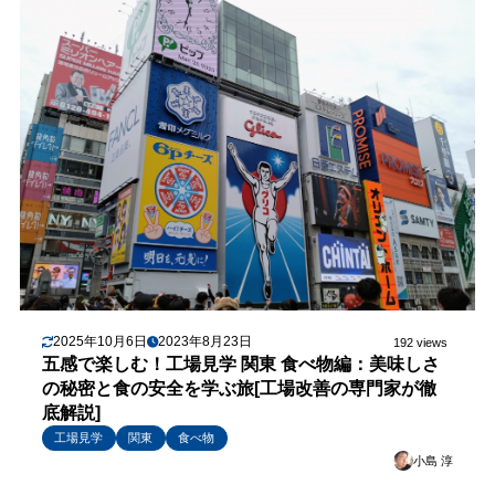
2025年10月6日
2023年8月23日
192 views
五感で楽しむ！工場見学 関東 食べ物編：美味しさ
の秘密と食の安全を学ぶ旅[工場改善の専門家が徹
底解説]
工場見学
関東
食べ物
小島 淳