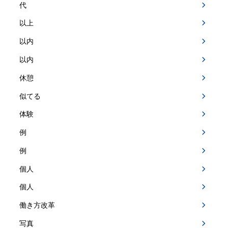
代
以上
以内
以内
休憩
似てる
体験
例
例
個人
個人
働き方改革
写真