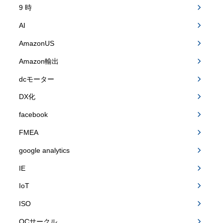
9 時
AI
AmazonUS
Amazon輸出
dcモーター
DX化
facebook
FMEA
google analytics
IE
IoT
ISO
QCサークル