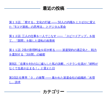
最近の投稿
第１３話: 「察する」文化の打破 —— 50人の内職をミスゼロに変え
た『6コマ漫画』の思考法」 とデジタル革命
第１２話: 三人の仕事を一人でこなす —— 「スピードアップ」を捨
て、「隙間」を殺した逆転の改善術
第１１話: 2倍の割増料金を叩き斬る —— 派遣契約の適正化と、戦力
を選別する「3分間」の秘密
第9話:「在庫を4分の1に減らした私の決断。ベテラン社員が『材料が
なくて生産が止まる！』と震えた日
第10話:仕事率「０」の衝撃 —— 暴かれた派遣会社の組織的「水増
し」請求
カテゴリー