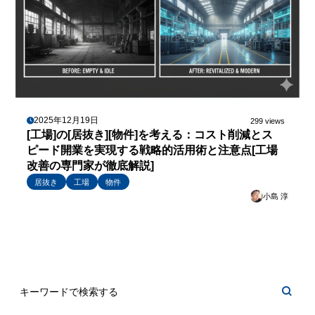
2025年12月19日
299 views
[工場]の[居抜き][物件]を考える：コスト削減とス
ピード開業を実現する戦略的活用術と注意点[工場
改善の専門家が徹底解説]
居抜き
工場
物件
小島 淳