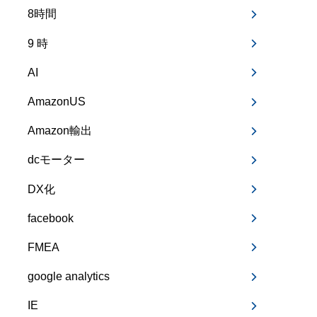
8時間
9 時
AI
AmazonUS
Amazon輸出
dcモーター
DX化
facebook
FMEA
google analytics
IE