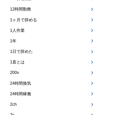
12時間勤務
1ヶ月で辞める
1人作業
1年
1日で辞めた
1直とは
200v
24時間換気
24時間稼働
2ch
2s