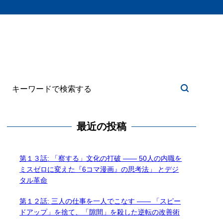
最近の投稿
第１３話: 「察する」文化の打破 —— 50人の内職を
ミスゼロに変えた『6コマ漫画』の思考法」 とデジ
タル革命
第１２話: 三人の仕事を一人でこなす —— 「スピー
ドアップ」を捨て、「隙間」を殺した逆転の改善術