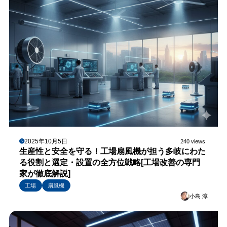
2025年10月5日
240 views
生産性と安全を守る！工場扇風機が担う多岐にわた
る役割と選定・設置の全方位戦略[工場改善の専門
家が徹底解説]
工場
扇風機
小島 淳