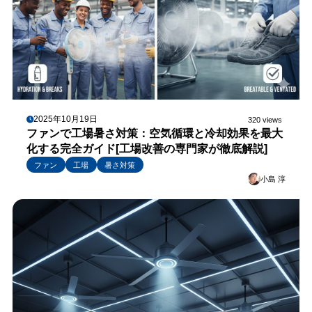
2025年10月19日
320 views
ファンで工場暑さ対策：空気循環と冷却効果を最大
化する完全ガイド[工場改善の専門家が徹底解説]
ファン
工場
暑さ対策
小島 淳