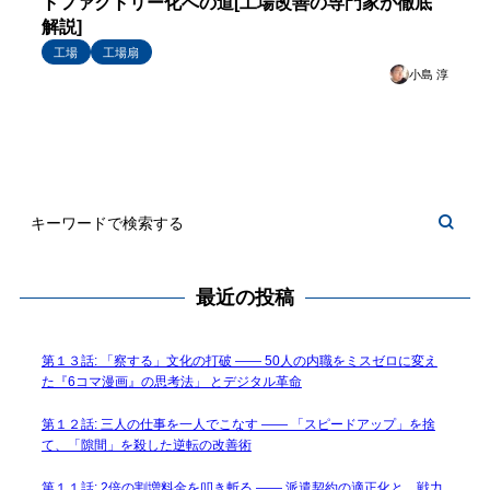
トファクトリー化への道[工場改善の専門家が徹底
解説]
工場
工場扇
小島 淳
最近の投稿
第１３話: 「察する」文化の打破 —— 50人の内職をミスゼロに変え
た『6コマ漫画』の思考法」 とデジタル革命
第１２話: 三人の仕事を一人でこなす —— 「スピードアップ」を捨
て、「隙間」を殺した逆転の改善術
第１１話: 2倍の割増料金を叩き斬る —— 派遣契約の適正化と、戦力