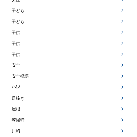
子ども
子ども
子供
子供
子供
安全
安全標語
小説
居抜き
屋根
崎陽軒
川崎