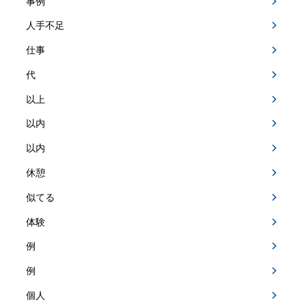
事例
人手不足
仕事
代
以上
以内
以内
休憩
似てる
体験
例
例
個人