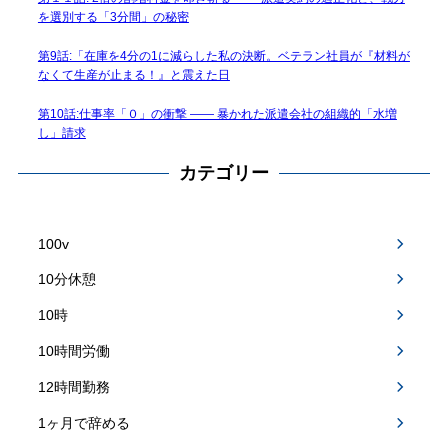
を選別する「3分間」の秘密
第9話:「在庫を4分の1に減らした私の決断。ベテラン社員が『材料が
なくて生産が止まる！』と震えた日
第10話:仕事率「０」の衝撃 —— 暴かれた派遣会社の組織的「水増
し」請求
カテゴリー
100v
10分休憩
10時
10時間労働
12時間勤務
1ヶ月で辞める