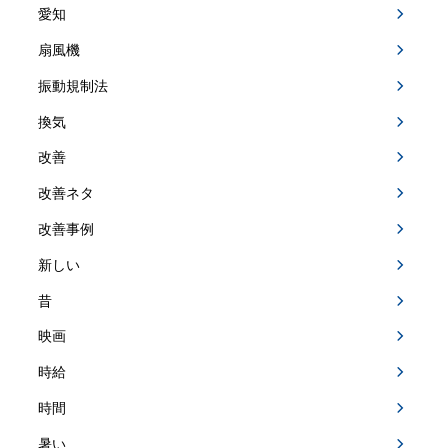
愛知
扇風機
振動規制法
換気
改善
改善ネタ
改善事例
新しい
昔
映画
時給
時間
暑い