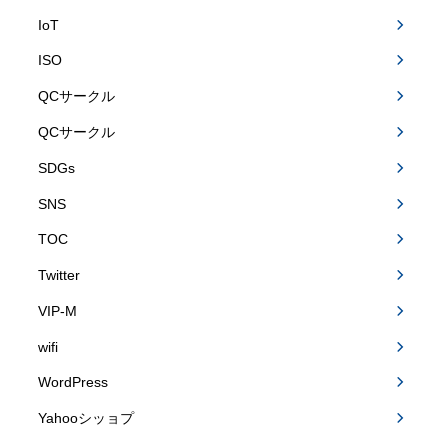
IoT
ISO
QCサークル
QCサークル
SDGs
SNS
TOC
Twitter
VIP-M
wifi
WordPress
Yahooシッョプ