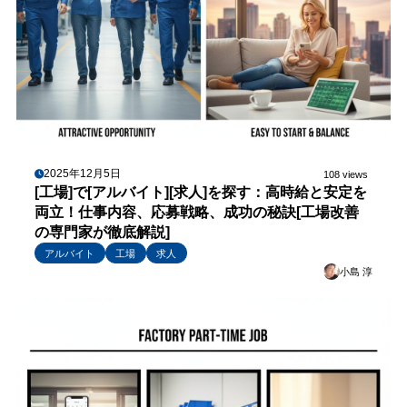
2025年12月5日
108 views
[工場]で[アルバイト][求人]を探す：高時給と安定を
両立！仕事内容、応募戦略、成功の秘訣[工場改善
の専門家が徹底解説]
アルバイト
工場
求人
小島 淳