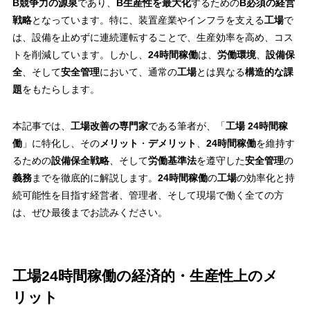
B競争力の源泉
であり、
B生産性を最大化
するための
B必須の経営
戦略
となっています。特に、装置産業やインフラを支える
工場
で
は、設備を止めずに連続運転することで、生産効率を高め、コス
トを削減しています。しかし、
24時間稼働
は、
労働環境
、
設備保
全
、そして
安全管理
において、通常の
工場
とは異なる
構造的な課
題
をもたらします。
本記事では、
工場改善の専門家
である筆者が、「
工場 24時間稼
働
」に特化し、その
メリット
・
デメリット
、
24時間稼働
を維持す
るための
設備保全戦略
、そして
労働基準法
を遵守した
安全管理
の
義務
までを徹底的に解説します。
24時間稼働
の
工場
の効率化と持
続可能性を目指す経営者、管理者、そして現場で働く全ての方
は、ぜひ最後までお読みください。
工場24時間稼働の経済的・生産性上のメ
リット