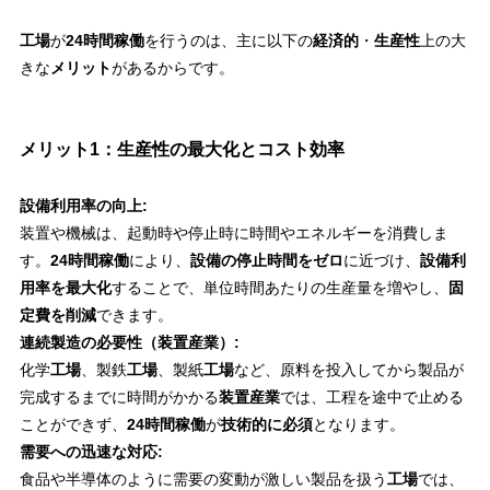
工場
が
24時間稼働
を行うのは、主に以下の
経済的
・
生産性
上の大
きな
メリット
があるからです。
メリット1：生産性の最大化とコスト効率
設備利用率の向上:
装置や機械は、起動時や停止時に時間やエネルギーを消費しま
す。
24時間稼働
により、
設備の停止時間をゼロ
に近づけ、
設備利
用率を最大化
することで、単位時間あたりの生産量を増やし、
固
定費を削減
できます。
連続製造の必要性（装置産業）:
化学
工場
、製鉄
工場
、製紙
工場
など、原料を投入してから製品が
完成するまでに時間がかかる
装置産業
では、工程を途中で止める
ことができず、
24時間稼働
が
技術的に必須
となります。
需要への迅速な対応:
食品や半導体のように需要の変動が激しい製品を扱う
工場
では、