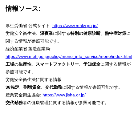
情報ソース:
厚生労働省 公式サイト:
https://www.mhlw.go.jp/
労働安全衛生法、
深夜業
に関する
特別の健康診断
、
熱中症対策
に
関する情報が参照可能です。
経済産業省 製造産業局:
https://www.meti.go.jp/policy/mono_info_service/mono/index.html
工場
の
生産性
、
スマートファクトリー
、
予知保全
に関する情報が
参照可能です。
労働安全衛生法に関する情報
36協定
、
割増賃金
、
交代勤務
に関する情報が参照可能です。
産業安全衛生協会:
https://www.jisha.or.jp/
交代勤務
者の健康管理に関する情報が参照可能です。