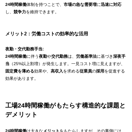
24時間稼働
体制を持つことで、
市場の急な需要増
に
迅速に対応
し、
競争力
を維持できます。
メリット2：労働コストの効率的な活用
夜勤・交代勤務手当:
24時間稼働
に伴う
夜勤
や
交代勤務
は、
労働基準法
に基づき
深夜手
当
（25%以上割増）が発生します。一見コスト増に見えますが、
固定費を薄める
効果や、
高収入
を求める
従業員
の
採用
を促進する
効果があります。
工場24時間稼働がもたらす構造的な課題と
デメリット
24時間稼働
は大きな
メリット
をもたらしますが、その裏側には、