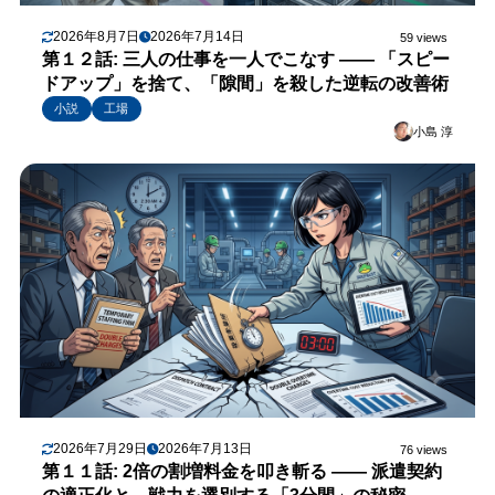
2026年8月7日
2026年7月14日
59 views
第１２話: 三人の仕事を一人でこなす —— 「スピー
ドアップ」を捨て、「隙間」を殺した逆転の改善術
小説
工場
小島 淳
2026年7月29日
2026年7月13日
76 views
第１１話: 2倍の割増料金を叩き斬る —— 派遣契約