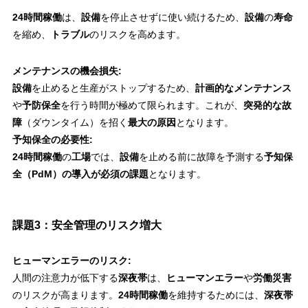
24時間稼働
は、
設備
を停止させずに使い続けるため、
設備
の
寿命
を縮め、
トラブル
のリスクを高めます。
メンテナンスの機会損失:
設備
を止めると生産がストップするため、
計画的なメンテナンス
や
予防保全
を行う時間が極めて限られます。これが、
突発的な故
障
（ダウンタイム）を招く
最大の原因
となります。
予知保全の必要性:
24時間稼働
の
工場
では、
設備
を止める前に故障を予測する
予知保
全（PdM）の導入が必須の課題
となります。
課題3：安全管理のリスク増大
ヒューマンエラーのリスク:
人間の注意力が低下する
深夜帯
は、
ヒューマンエラー
や
労働災害
のリスクが高まります。
24時間稼働
を維持するためには、
深夜帯