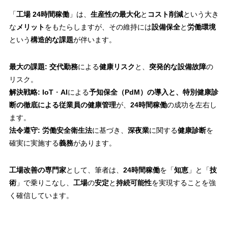
「
工場 24時間稼働
」は、
生産性の最大化
と
コスト削減
という大き
な
メリット
をもたらしますが、その維持には
設備保全
と
労働環境
という
構造的な課題
が伴います。
最大の課題:
交代勤務
による
健康リスク
と、
突発的な設備故障
の
リスク。
解決戦略:
IoT
・
AI
による
予知保全（PdM）の導入と、特別健康診
断の徹底による従業員の健康管理
が、
24時間稼働
の成功を左右し
ます。
法令遵守:
労働安全衛生法
に基づき、
深夜業
に関する
健康診断
を
確実に実施する
義務
があります。
工場改善の専門家
として、筆者は、
24時間稼働
を「
知恵
」と「
技
術
」で乗りこなし、
工場
の
安定
と
持続可能性
を実現することを強
く確信しています。