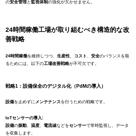
の
安全管理
と
監視体制
の強化が欠かせません。
24時間稼働工場が取り組むべき構造的な改
善戦略
24時間稼働
を維持しつつ、
生産性
、
コスト
、
安全
のバランスを取
るためには、以下の
工場改善戦略
が不可欠です。
戦略1：設備保全のデジタル化（PdMの導入）
設備
を止めずに
メンテナンス
を行うための戦略です。
IoTセンサーの導入:
設備
の
振動
、
温度
、
電流値
などを
センサー
で常時監視し、データ
を収集します。