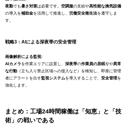
夜勤
でも
暑さ対策
は必要です。
空調服
の支給や
高性能な換気設備
の導入を
補助金
を活用して推進し、
労働安全衛生法
を遵守しま
す。
戦略3：AIによる深夜帯の安全管理
画像解析による監視:
AIカメラ
を作業エリアに設置し、
深夜帯
の
作業員の居眠り
や
異常
な行動
（立ち入り禁止区域への侵入など）を検知し、即座に管理
者にアラートを出す
監視システム
を導入することで、
安全管理
を
強化します。
まとめ：工場24時間稼働は「知恵」と「技
術」の戦いである