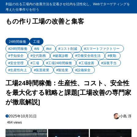
利益の出る工場内の改善方法を定着させ社内を活性化し、Webでターゲティングを
考えた仕事作りを行う
もの作り工場の改善と集客
24時間稼働
工場
#24時間稼働
#AI
#iot
#コスト削減
#スマートファクトリー
#予知保全
#交代勤務
#健康診断
#労働安全衛生法
#夜勤
#安全管理
#工場
#工場24時間稼働
#工場改善
#深夜手当
#生産性向上
#装置産業
#製造業
#設備保全
工場24時間稼働：生産性、コスト、安全性
を最大化する戦略と課題[工場改善の専門家
が徹底解説]
2025年10月31日
小島 淳
464 views