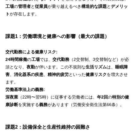
工場
の
管理者
と
従業員
が乗り越えるべき
構造的な課題
と
デメリッ
ト
が存在します。
課題1：労働環境と健康への影響（最大の課題）
交代勤務による健康リスク:
24時間稼働
の
工場
では、
交代勤務
（2交替制、3交替制など）が必
須となり、
夜勤
が伴います。この不規則な
生活リズム
は、
睡眠障
害
、
消化器系の疾患
、
精神的疲労
といった
健康リスク
を増大させ
ます。
労働基準法上の義務:
深夜業
（22時〜翌5時）に従事する労働者には、
年2回
の
特別の健
康診断
を実施する
義務
があります（労働安全衛生法第66条）。
課題2：設備保全と生産性維持の困難さ