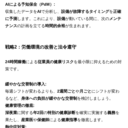
AIによる予知保全（PdM）:
収集したデータを
AI
で分析し、
設備が故障するタイミング
を
正確
に予測
します。これにより、
設備
が動いている間に、次の
メンテ
ナンス
の計画を立てる
時間的余裕
が生まれます。
戦略2：労働環境の改善と法令遵守
24時間稼働
による
従業員の健康リスク
を最小限に抑えるための対
策です。
緩やかな交替制の導入:
毎週シフトが変わるよりも、
2週間ごと
や
月ごと
にシフトが変わ
るなど、
身体への負担が緩やかな交替制
を検討しましょう。
健康管理の徹底:
深夜業
に関する
年2回
の
特別の健康診断
を確実に実施する
義務
を
果たし、
産業医
や
保健師
による
健康指導
を徹底します。
熱中症対策: