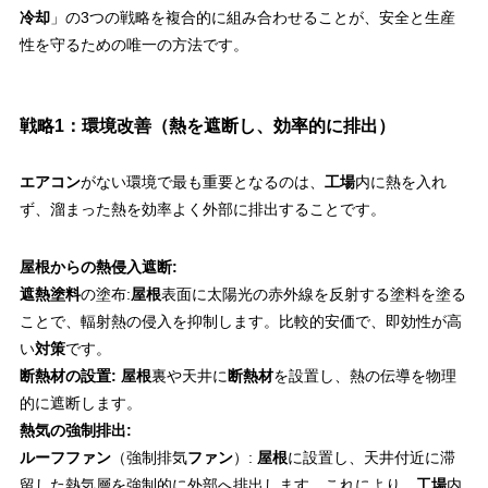
冷却
」の3つの戦略を複合的に組み合わせることが、安全と生産
性を守るための唯一の方法です。
戦略1：環境改善（熱を遮断し、効率的に排出）
エアコン
がない環境で最も重要となるのは、
工場
内に熱を入れ
ず、溜まった熱を効率よく外部に排出することです。
屋根からの熱侵入遮断:
遮熱塗料
の塗布:
屋根
表面に太陽光の赤外線を反射する塗料を塗る
ことで、輻射熱の侵入を抑制します。比較的安価で、即効性が高
い
対策
です。
断熱材の設置:
屋根
裏や天井に
断熱材
を設置し、熱の伝導を物理
的に遮断します。
熱気の強制排出:
ルーフファン
（強制排気
ファン
）:
屋根
に設置し、天井付近に滞
留した熱気層を強制的に外部へ排出します。これにより、
工場
内