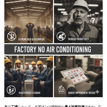
夏の
工場
にとって、
エアコン
は理想的な
暑さ対策設備
ですが、広