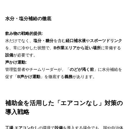
水分・塩分補給の徹底
飲み物の戦略的提供:
水だけでなく、
塩分・糖分
を含む
経口補水液
や
スポーツドリンク
を、常に冷やした状態で、
B作業エリアから近い場所
に常備する
設備
が必要です。
声かけ運動:
管理監督者やチームリーダーが、「
のどが渇く前
」に水分補給を
促す「
B声かけ運動
」を徹底する
義務
があります。
補助金を活用した「エアコンなし」対策の
導入戦略
工場 エアコンなし
の環境で
設備
を導入する場合でも、国や自治体