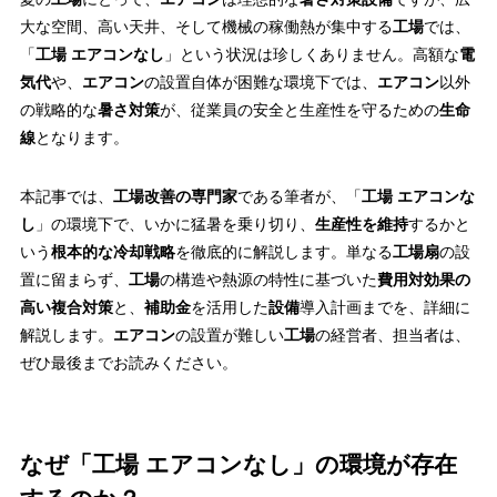
大な空間、高い天井、そして機械の稼働熱が集中する
工場
では、
「
工場 エアコンなし
」という状況は珍しくありません。高額な
電
気代
や、
エアコン
の設置自体が困難な環境下では、
エアコン
以外
の戦略的な
暑さ対策
が、従業員の安全と生産性を守るための
生命
線
となります。
本記事では、
工場改善の専門家
である筆者が、「
工場 エアコンな
し
」の環境下で、いかに猛暑を乗り切り、
生産性を維持
するかと
いう
根本的な冷却戦略
を徹底的に解説します。単なる
工場扇
の設
置に留まらず、
工場
の構造や熱源の特性に基づいた
費用対効果の
高い複合対策
と、
補助金
を活用した
設備
導入計画までを、詳細に
解説します。
エアコン
の設置が難しい
工場
の経営者、担当者は、
ぜひ最後までお読みください。
なぜ「工場 エアコンなし」の環境が存在