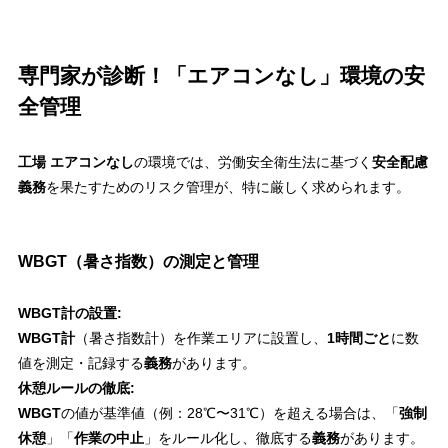
専門家が診断！「エアコンなし」環境の安
全管理
工場 エアコンなし
の環境では、労働安全衛生法に基づく
安全配慮
義務
を果たすためのリスク管理が、特に厳しく求められます。
WBGT（暑さ指数）の測定と管理
WBGT計の設置:
WBGT計
（暑さ指数計）を作業エリアに設置し、
1時間ごと
に数
値を測定・記録する
義務
があります。
休憩ルールの徹底:
WBGT
の値が基準値（例：28℃〜31℃）を超える場合は、「
強制
休憩
」「
作業の中止
」をルール化し、徹底する
義務
があります。