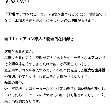
するのか？
「
工場 エアコンなし
」という環境が生まれるのには、感情論では
なく、
工場
の構造と経済性に基づく明確な
理由
があります。
理由1：エアコン導入の物理的な困難さ
容積と天井の高さ:
工場
は天井が高く、空間が広大であるため、一般的な
エアコン
で
は空間全体を冷やしきるだけの能力が不足しています。
産業用
エアコン
を導入すると、その能力に見合った
巨大な室外機
や
電源
が必要となり、設置工事が大掛かりになります。
熱源の集中:
炉、溶接機、大型モーターなど、特定の場所に
高い熱源
が集中し
ているため、
エアコン
の冷気がその熱に打ち消されてしまい、効
果が局所的になります。