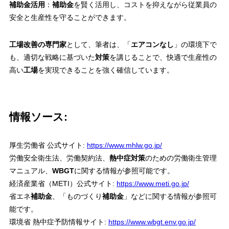
補助金活用
：
補助金
を賢く活用し、コストを抑えながら従業員の
安全と生産性を守ることができます。
工場改善の専門家
として、筆者は、「
エアコンなし
」の環境下で
も、適切な戦略に基づいた
対策
を講じることで、快適で生産性の
高い
工場
を実現できることを強く確信しています。
情報ソース:
厚生労働省 公式サイト:
https://www.mhlw.go.jp/
労働安全衛生法、労働契約法、
熱中症対策
のための労働衛生管理
マニュアル、
WBGT
に関する情報が参照可能です。
経済産業省（METI）公式サイト:
https://www.meti.go.jp/
省エネ
補助金
、「ものづくり
補助金
」などに関する情報が参照可
能です。
環境省 熱中症予防情報サイト:
https://www.wbgt.env.go.jp/