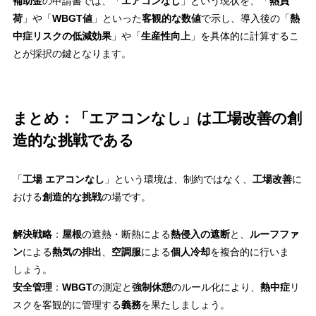
補助金
の申請書では、「
エアコンなし
」という現状を、「
熱負
荷
」や「
WBGT値
」といった
客観的な数値
で示し、導入後の「
熱
中症リスクの低減効果
」や「
生産性向上
」を具体的に計算するこ
とが採択の鍵となります。
まとめ：「エアコンなし」は工場改善の創
造的な挑戦である
「
工場 エアコンなし
」という環境は、制約ではなく、
工場改善
に
おける
創造的な挑戦
の場です。
解決戦略
：
屋根
の遮熱・断熱による
熱侵入の遮断
と、
ルーフファ
ン
による
熱気の排出
、
空調服
による
個人冷却
を複合的に行いま
しょう。
安全管理
：
WBGT
の測定と
強制休憩
のルール化により、
熱中症
リ
スクを客観的に管理する
義務
を果たしましょう。