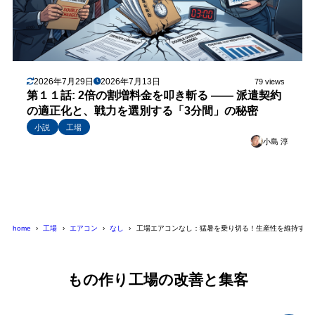
2026年7月29日
2026年7月13日
79 views
第１１話: 2倍の割増料金を叩き斬る —— 派遣契約
の適正化と、戦力を選別する「3分間」の秘密
小説
工場
小島 淳
home
工場
エアコン
なし
工場エアコンなし：猛暑を乗り切る！生産性を維持する冷
もの作り工場の改善と集客