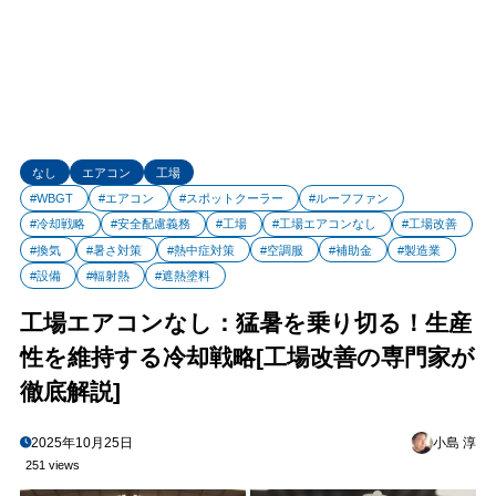
なし
エアコン
工場
#WBGT
#エアコン
#スポットクーラー
#ルーフファン
#冷却戦略
#安全配慮義務
#工場
#工場エアコンなし
#工場改善
#換気
#暑さ対策
#熱中症対策
#空調服
#補助金
#製造業
#設備
#輻射熱
#遮熱塗料
工場エアコンなし：猛暑を乗り切る！生産
性を維持する冷却戦略[工場改善の専門家が
徹底解説]
2025年10月25日
小島 淳
251 views