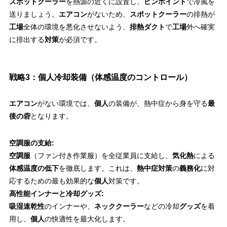
スポットクーラー
を熱源の近くに設置し、
ピンポイント
で冷風を
送りましょう。
エアコン
がないため、
スポットクーラー
の排熱が
工場
全体の環境を悪化させないよう、
排熱ダクト
で
工場
外へ確実
に排出する
対策
が必須です。
戦略3：個人冷却装備（体感温度のコントロール）
エアコン
がない環境では、
個人
の装備が、熱中症から身を守る
最
後の砦
となります。
空調服の支給:
空調服
（ファン付き作業服）を全従業員に支給し、
気化熱
による
体感温度の低下
を徹底します。これは、
熱中症対策
の
義務化
に対
応するための最も効果的な
個人
対策です。
高性能インナーと冷却グッズ:
吸湿速乾性
のインナーや、
ネッククーラー
などの冷却
グッズ
を着
用し、
個人
の快適性を最大化します。