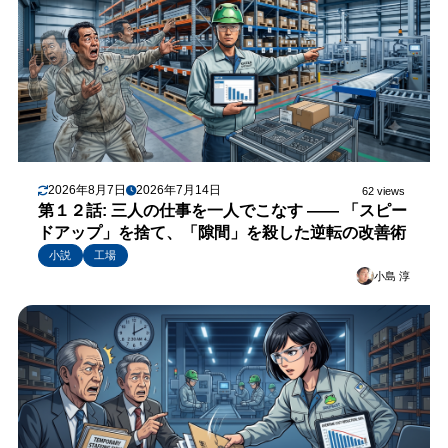
2026年8月7日
2026年7月14日
62 views
第１２話: 三人の仕事を一人でこなす —— 「スピー
ドアップ」を捨て、「隙間」を殺した逆転の改善術
小説
工場
小島 淳