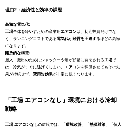
理由2：経済性と効率の課題
高額な電気代:
工場
全体を冷やすための産業用
エアコン
は、初期投資だけでな
く、ランニングコストである
電気代
が
経営を圧迫
するほどの高額
になります。
開放的な構造:
搬入・搬出のためにシャッターや扉が頻繁に開閉される
工場
で
は、冷気がすぐに逃げてしまい、
エアコン
を稼働させてもその効
果が持続せず、
費用対効果
が非常に低くなります。
「工場 エアコンなし」環境における冷却
戦略
工場 エアコンなし
の環境では、「
環境改善
」「
熱源対策
」「
個人