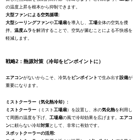
の温度上昇を根本から抑制できます。
大型ファンによる空気循環:
大型シーリングファン
や
工場扇
を導入し、
工場
全体の空気を攪
拌。
温度ムラ
を解消することで、空気が澱むことによる不快感を
軽減します。
戦略2：熱源対策（冷却をピンポイントに）
エアコン
がないからこそ、冷気を
ピンポイント
で生み出す
設備
が
重要になります。
ミストクーラー（気化熱冷却）:
ミストクーラー
（ミスト
工場扇
）を設置し、水の
気化熱
を利用し
て周囲の温度を下げ、
工場扇
の風で冷却効果を広げます。
エアコ
ン
に頼らない冷却
対策
として、非常に有効です。
スポットクーラーの活用: