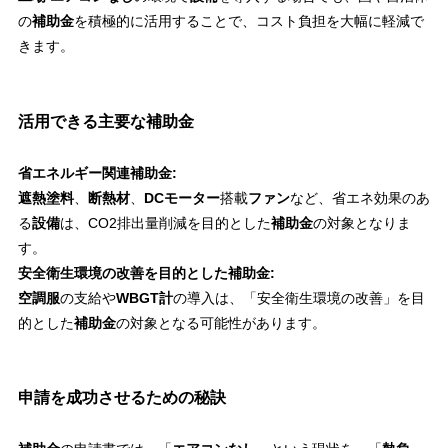
の
補助金
を積極的に活用することで、コスト負担を大幅に軽減で
きます。
活用できる主要な補助金
省エネルギー関連補助金:
遮熱塗料
、
断熱材
、
DCモーター
搭載
ファン
など、省エネ効果のあ
る
設備
は、CO2排出量削減を目的とした
補助金
の対象となりま
す。
安全衛生環境の改善を目的とした補助金:
空調服
の支給や
WBGT計
の導入は、「安全衛生環境の改善」を目
的とした
補助金
の対象となる可能性があります。
申請を成功させるための秘訣