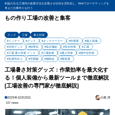
利益の出る工場内の改善方法を定着させ社内を活性化し、Webでターゲティングを
考えた仕事作りを行う
もの作り工場の改善と集客
グッズ
工場
暑さ対策
#インナー
#グッズ
#ネッククーラー
#作業着
#個人装備
#冷却グッズ
#効率化
#塩分補給
#安全対策
#工場
#工場 暑さ対策 グッズ
#工場改善
#暑さ対策
#熱中症対策
#生産性向上
#空調服
#補助金
#製造業
工場暑さ対策グッズ：作業効率を最大化す
る！個人装備から最新ツールまで徹底解説
[工場改善の専門家が徹底解説]
2025年10月20日
小島 淳
157 views