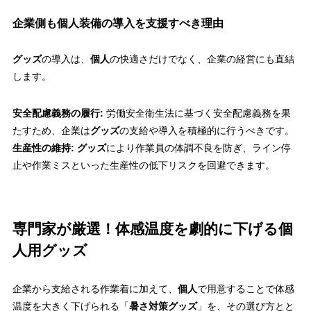
企業側も個人装備の導入を支援すべき理由
グッズ
の導入は、
個人
の快適さだけでなく、企業の経営にも直結
します。
安全配慮義務の履行:
労働安全衛生法に基づく安全配慮義務を果
たすため、企業は
グッズ
の支給や導入を積極的に行うべきです。
生産性の維持:
グッズ
により作業員の体調不良を防ぎ、ライン停
止や作業ミスといった生産性の低下リスクを回避できます。
専門家が厳選！体感温度を劇的に下げる個
人用グッズ
企業から支給される作業着に加えて、
個人
で用意することで体感
温度を大きく下げられる「
暑さ対策グッズ
」を、その選び方とと