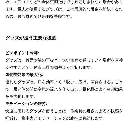
め、エアコンなどの全体空調だけでは対応しきれない場合があり
ます。
個人
が使用する
グッズ
は、この局所的な
暑さ
を解決するた
めの、最も身近で効果的な手段です。
グッズが担う主要な役割
ピンポイント冷却:
グッズ
は、首元や脇の下など、太い血管が通っている場所を直接
冷やすことで、体温上昇を効率よく抑制します。
気化熱効果の最大化:
優れた
グッズ
は、汗を効率よく「吸い、広げ、蒸発させる」こと
で、
服
と体の間に空気の流れを作り出し、
気化熱
による冷却効果
を最大化します。
モチベーションの維持:
快適に感じる
グッズ
を使うことは、作業員の
暑さ
による不快感を
軽減し、集中力とモチベーションの維持に直結します。