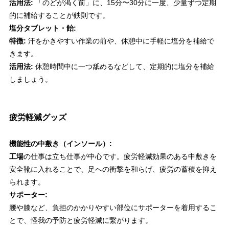
活用法:
「のどが渇く前」に、15分〜30分に一度、少量ずつ定期
的に補給することが鉄則です。
塩分タブレット・飴:
特徴:
汗をかきやすい作業の前や、休憩中に手軽に塩分を補給で
きます。
活用法:
休憩時間中に一つ舐めるなどして、定期的に塩分を補給
しましょう。
疲労軽減グッズ
機能性の中敷き（インソール）:
工場
の仕事は立ち仕事が中心です。疲労軽減効果のある中敷きを
安全靴に入れることで、足への衝撃を和らげ、疲労の蓄積を抑え
られます。
サポーター:
腰や膝など、負担のかかりやすい部位にサポーターを着用するこ
とで、怪我の予防と疲労軽減に繋がります。