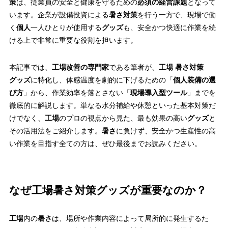
策
は、従業員の安全と健康を守るための
必須の経営課題
となって
います。企業が設備投資による
暑さ対策
を行う一方で、現場で働
く
個人
一人ひとりが使用する
グッズ
も、安全かつ快適に作業を続
ける上で非常に重要な役割を担います。
本記事では、
工場改善の専門家
である筆者が、
工場 暑さ対策
グッズ
に特化し、体感温度を劇的に下げるための「
個人装備の選
び方
」から、作業効率を落とさない「
現場導入型ツール
」までを
徹底的に解説します。単なる水分補給や休憩といった基本対策だ
けでなく、
工場
のプロの視点から見た、最も効果の高い
グッズ
と
その活用法をご紹介します。
暑さ
に負けず、安全かつ生産性の高
い作業を目指す全ての方は、ぜひ最後までお読みください。
なぜ工場暑さ対策グッズが重要なのか？
工場
内の
暑さ
は、場所や作業内容によって局所的に発生するた