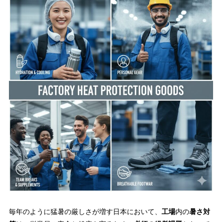
毎年のように猛暑の厳しさが増す日本において、
工場
内の
暑さ対