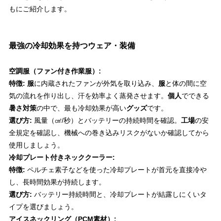
もにご紹介します。
最強の冷却効果を持つウェア・装備
空調服（ファン付き作業服）:
特徴:
服
に内蔵されたファンが外気を取り込み、
服
と体の間に空
気の流れを作り出し、汗を効率よく蒸発させます。
個人
でできる
暑さ対策
の中で、最も冷却効果が高い
グッズ
です。
選び方:
風量（㎤/秒）とバッテリーの持続時間を確認。
工場
の安
全規定を確認し、機械への巻き込みリスクがないか確認してから
使用しましょう。
冷却プレート付きネッククーラー:
特徴:
ペルチェ素子などを使った冷却プレートが首元を直接冷や
し、長時間効果が持続します。
選び方:
バッテリー持続時間と、冷却プレートが結露しにくいタ
イプを選びましょう。
アイスネックリング（PCM素材）: