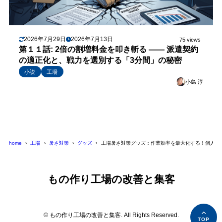
2026年7月29日
2026年7月13日
75 views
第１１話: 2倍の割増料金を叩き斬る —— 派遣契約
の適正化と、戦力を選別する「3分間」の秘密
小説
工場
小島 淳
home
工場
暑さ対策
グッズ
工場暑さ対策グッズ：作業効率を最大化する！個人装備
もの作り工場の改善と集客
© もの作り工場の改善と集客. All Rights Reserved.