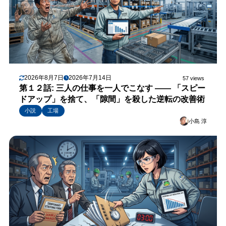
2026年8月7日
2026年7月14日
57 views
第１２話: 三人の仕事を一人でこなす —— 「スピー
ドアップ」を捨て、「隙間」を殺した逆転の改善術
小説
工場
小島 淳