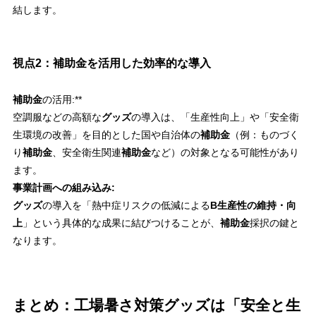
結します。
視点2：補助金を活用した効率的な導入
補助金
の活用:**
空調服などの高額な
グッズ
の導入は、「生産性向上」や「安全衛
生環境の改善」を目的とした国や自治体の
補助金
（例：ものづく
り
補助金
、安全衛生関連
補助金
など）の対象となる可能性があり
ます。
事業計画への組み込み:
グッズ
の導入を「熱中症リスクの低減による
B生産性の維持・向
上
」という具体的な成果に結びつけることが、
補助金
採択の鍵と
なります。
まとめ：工場暑さ対策グッズは「安全と生