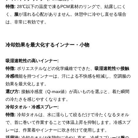
特徴:
28℃以下の温度で凍るPCM素材のリングで、結露しにく
く、
服
が濡れる心配がありません。休憩中に冷やし直せる場合
は、非常に有効です。
冷却効果を最大化するインナー・小物
吸湿速乾性の高いインナー:
特徴:
ポリエステルなどの化学繊維でできた、
吸湿速乾性
や
接触
冷感
機能を持つインナーは、汗による不快感を軽減し、空調服の
効果を最大化します。
選び方:
接触冷感度（Q-max値）が高いものを選ぶと、着た瞬間
の冷たさを感じやすくなります。
冷却タオル・冷感スプレー:
特徴:
冷却タオルは、水に濡らして絞るだけで冷たくなるタオル
で、首に巻いて作業することで体温上昇を抑制します。冷感スプ
レーは、作業着やインナーに吹き付けて使用します。
活用法:
冷却タオルは休憩中に冷やし直す、冷感スプレーは
服
の