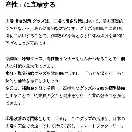
産性」に直結する
工場 暑さ対策 グッズ
は、
工場
の
暑さ対策
において、最も基礎的
でありながら、最も効果的な対策です。
グッズ
を戦略的に選び、
適切に活用することで、作業効率を落とさずに体感温度を劇的に
下げることが可能です。
空調服、冷却グッズ、高性能インナー
を組み合わせることで、
個
人
の対策を最大化できます。
水分・塩分補給グッズ
を戦略的に活用し、「のどが渇く前」の予
防的な補給を徹底しましょう。
企業は、
補助金
を賢く活用し、高機能な
グッズ
の支給を
標準装備
とすることで、従業員の安全と健康を守り、企業の競争力を強化
できます。
工場改善の専門家
として、筆者は、この
グッズ
の活用が、日本の
工場
を安全で快適、そして持続可能な「スマートファクトリー」