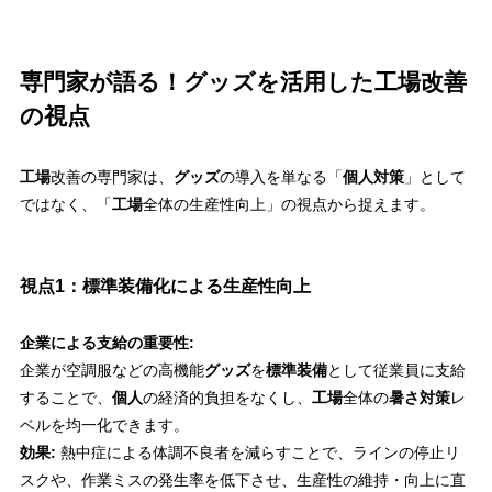
専門家が語る！グッズを活用した工場改善
の視点
工場
改善の専門家は、
グッズ
の導入を単なる「
個人対策
」として
ではなく、「
工場
全体の生産性向上」の視点から捉えます。
視点1：標準装備化による生産性向上
企業による支給の重要性:
企業が空調服などの高機能
グッズ
を
標準装備
として従業員に支給
することで、
個人
の経済的負担をなくし、
工場
全体の
暑さ対策
レ
ベルを均一化できます。
効果:
熱中症による体調不良者を減らすことで、ラインの停止リ
スクや、作業ミスの発生率を低下させ、生産性の維持・向上に直