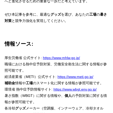
へと進化させるための重要な一歩だと考えています。
ぜひ本記事を参考に、最適な
グッズ
を選び、あなたの
工場
の
暑さ
対策
と競争力強化を実現してください。
情報ソース:
厚生労働省 公式サイト:
https://www.mhlw.go.jp/
職場における熱中症予防対策、労働安全衛生法に関する情報が参
照可能です。
経済産業省（METI）公式サイト:
https://www.meti.go.jp/
補助金
情報や
工場
のスマート化に関する情報が参照可能です。
環境省 熱中症予防情報サイト:
https://www.wbgt.env.go.jp/
暑さ指数（WBGT）に関する情報や、
個人
の予防対策に関する情
報が参照可能です。
各冷却
グッズ
メーカー（空調服、インナーウェア、冷却タオル