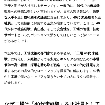
不安と期待が入り混じるテーマです。一般的に、
40代
での
未経験
職種への転職は難しいと言われますが、日本の製造業は今、
深刻
な人手不足
と
技術継承の課題
に直面しており、
40代 未経験
者を
正
社員
として積極的に採用する企業が増加しています。これは、
40
代
が持つ
社会経験
、
責任感
、そして
安定性
を、
工場
の
管理・技術
サポート
といったポジションで活かしてほしいという強いニーズ
があるからです。
本記事では、
工場改善の専門家
である筆者が、「
工場 40代 未経
験
」に特化し、
未経験
からでも
安定
と
キャリア
を掴むための
市場
価値の高い職種
、
採用を勝ち取る戦略
、そして
体力的な課題
を克
服するための具体的なロードマップを徹底的に解説します。
40代
から
工場
で新たなキャリアを築きたい全ての方に役立つ情報をご
紹介します。
なぜ工場は「40代未経験」を正社員として