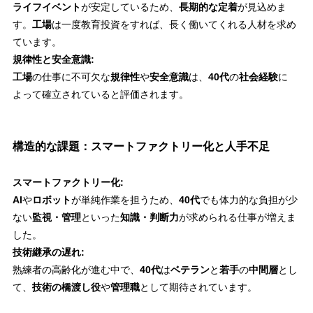
ライフイベント
が安定しているため、
長期的な定着
が見込めま
す。
工場
は一度教育投資をすれば、長く働いてくれる人材を求め
ています。
規律性と安全意識:
工場
の仕事に不可欠な
規律性
や
安全意識
は、
40代
の
社会経験
に
よって確立されていると評価されます。
構造的な課題：スマートファクトリー化と人手不足
スマートファクトリー化:
AI
や
ロボット
が単純作業を担うため、
40代
でも体力的な負担が少
ない
監視・管理
といった
知識・判断力
が求められる仕事が増えま
した。
技術継承の遅れ:
熟練者の高齢化が進む中で、
40代
は
ベテラン
と
若手
の
中間層
とし
て、
技術の橋渡し役
や
管理職
として期待されています。