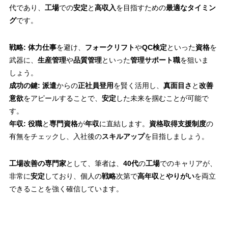
代であり、
工場
での
安定
と
高収入
を目指すための
最適なタイミン
グ
です。
戦略:
体力仕事
を避け、
フォークリフト
や
QC検定
といった
資格
を
武器に、
生産管理
や
品質管理
といった
管理サポート職
を狙いま
しょう。
成功の鍵:
派遣
からの
正社員登用
を賢く活用し、
真面目さ
と
改善
意欲
をアピールすることで、
安定
した未来を掴むことが可能で
す。
年収:
役職
と
専門資格
が
年収
に直結します。
資格取得支援制度
の
有無をチェックし、入社後の
スキルアップ
を目指しましょう。
工場改善の専門家
として、筆者は、
40代
の
工場
でのキャリアが、
非常に
安定
しており、個人の
戦略
次第で
高年収
と
やりがい
を両立
できることを強く確信しています。