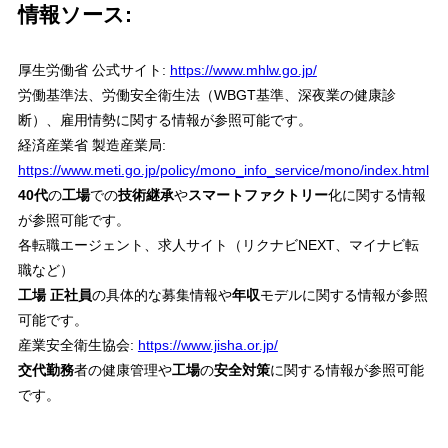
情報ソース:
厚生労働省 公式サイト:
https://www.mhlw.go.jp/
労働基準法、労働安全衛生法（WBGT基準、深夜業の健康診
断）、雇用情勢に関する情報が参照可能です。
経済産業省 製造産業局:
https://www.meti.go.jp/policy/mono_info_service/mono/index.html
40代
の
工場
での
技術継承
や
スマートファクトリー
化に関する情報
が参照可能です。
各転職エージェント、求人サイト（リクナビNEXT、マイナビ転
職など）
工場 正社員
の具体的な募集情報や
年収
モデルに関する情報が参照
可能です。
産業安全衛生協会:
https://www.jisha.or.jp/
交代勤務
者の健康管理や
工場
の
安全対策
に関する情報が参照可能
です。