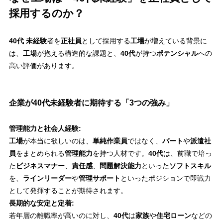
採用するのか？
40代 未経験
者を
正社員
として採用する
工場
が増えている背景に
は、
工場
が抱える構造的な課題と、
40代
が持つ
ポテンシャル
への
高い評価があります。
企業が40代未経験者に期待する「3つの強み」
管理能力と社会人経験:
工場
が本当に欲しいのは、
単純作業員
ではなく、
パート
や
派遣社
員
をまとめられる
管理能力
を持つ人材です。
40代
は、前職で培っ
た
ビジネスマナー
、
責任感
、
問題解決能力
といった
ソフトスキル
を、
ラインリーダー
や
管理サポート
といったポジションで即戦力
として発揮することが期待されます。
長期的な安定と定着:
若年層の離職率が高いのに対し、
40代
は
家族
や
住宅ローン
などの