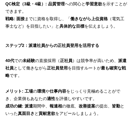
QC検定（3級・4級）:
品質管理
への関心と
学習意欲
を示すことが
できます。
戦略:
面接
までに資格を取得し、「
働きながら上位資格
（電気工
事士など）を目指したい」と
具体的な目標
を伝えましょう。
ステップ2：派遣社員からの正社員登用を活用する
40代
での
未経験
の直接採用（
正社員
）は競争率が高いため、
派遣
社員
として働きながら
正社員登用
を目指すルートが
最も確実な戦
略
です。
メリット:
工場
の
環境
や
仕事内容
をじっくり見極めることがで
き、企業側もあなたの
適性
を評価しやすいです。
成功の鍵:
派遣
期間中、
報連相
の徹底、
改善提案
の提出、
皆勤
と
いった
真面目さ
と
貢献意欲
をアピールしましょう。