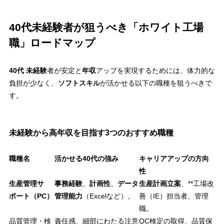
40代未経験者が狙うべき「ホワイト工場
職」ロードマップ
40代 未経験
者が安定と
年収
アップを実現するためには、体力的な
負担が少なく、
ソフトスキル
が活かせる以下の職種を狙うべきで
す。
未経験から高年収を目指す3つのおすすめ職種
職種名
活かせる40代の強み
キャリアアップの方向
性
生産管理サ
事務経験
、
計画性
、
データ
生産計画立案
、**工場改
ポート（PC）
管理能力
（Excelなど）。
善（IE）担当者、管理
職。
品質管理・検
責任感、細部にわたる注意
QC検定の取得、品質保