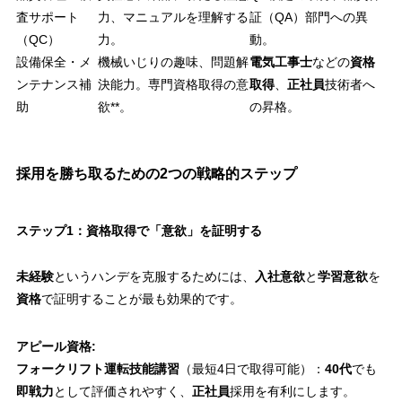
査サポート
力、マニュアルを理解する
証（QA）部門への異
（QC）
力。
動。
設備保全・メ
機械いじりの趣味、問題解
電気工事士
などの
資格
ンテナンス補
決能力。専門資格取得の意
取得
、
正社員
技術者へ
助
欲**。
の昇格。
採用を勝ち取るための2つの戦略的ステップ
ステップ1：資格取得で「意欲」を証明する
未経験
というハンデを克服するためには、
入社意欲
と
学習意欲
を
資格
で証明することが最も効果的です。
アピール資格:
フォークリフト運転技能講習
（最短4日で取得可能）：
40代
でも
即戦力
として評価されやすく、
正社員
採用を有利にします。