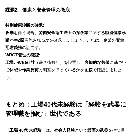
課題2：健康と安全管理の徹底
特別健康診断の確認:
夜勤
を伴う場合、
労働安全衛生法
上の
深夜業
に関する
特別健康診
断
が
年2回
実施されるかを確認しましょう。これは、企業の
安全
配慮義務
の証です。
WBGT管理の確認:
工場
が
WBGT計
（暑さ指数計）を設置し、
客観的な数値
に基づい
て
休憩
や
作業負荷
の調整を行っているかを
面接
で確認しましょ
う。
まとめ：工場40代未経験は「経験を武器に
管理職を掴む」世代である
「
工場 40代 未経験
」は、
社会人経験
という
最高の武器
を持つ世