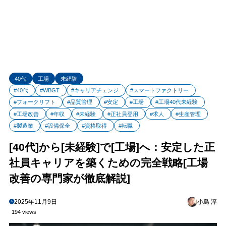
40代
工場
未経験
#40代
#WBGT
#キャリアチェンジ
#スマートファクトリー
#フォークリフト
#品質管理
#安定
#工場
#工場40代未経験
#工場改善
#年収
#未経験
#正社員登用
#求人
#生産管理
#製造業
#設備保全
#資格取得
#転職
[40代]から[未経験]で[工場]へ：安定した正
社員キャリアを築くための完全戦略[工場
改善の専門家が徹底解説]
2025年11月9日
小島 淳
194 views