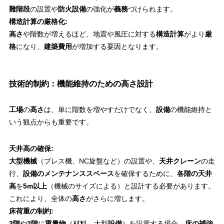
難階段
の設置や
防火設備
の強化が
義務
づけられます。
構造計算の厳格化:
高さ
や階数が増えるほど、地震や風圧に対する
構造計算
がより
厳
格
になり、
建築費用
が増加する要因となります。
技術的制約：機能維持のための高さ設計
工場
の
高さ
は、単に階数を増やすだけでなく、
設備
の機能維持と
いう観点からも重要です。
天井高の確保:
大型機械
（プレス機、NC旋盤など）の設置や、
天井クレーン
の走
行、
設備のメンテナンススペース
を確保するために、
各階の天井
高
を
5m以上
（機械のサイズによる）と設計する必要があります。
これにより、全体の
高さ
がさらに増します。
床荷重の制約:
3階
や
2階
に
重量物
（材料、大型
設備
）を設置する場合、
床の補強