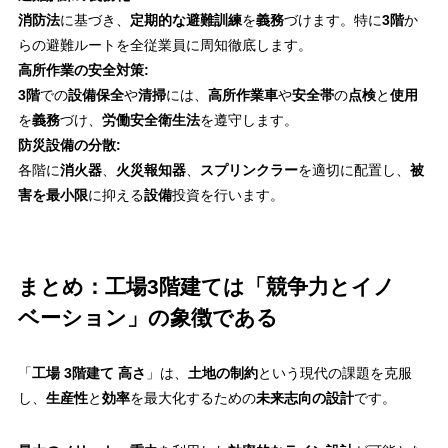
消防法
に基づき、
定期的な避難訓練
を
義務
づけます。特に
3階
か
らの避難ルートを全従業員に周知徹底します。
高所作業の安全対策:
3階
での
設備保全
や
清掃
には、
高所作業車
や
安全帯
の
点検
と
使用
を
義務
づけ、
労働安全衛生法
を遵守します。
防災設備の分散:
各階に
消火器
、
火災報知器
、
スプリンクラー
を適切に配置し、
被
害を最小限
に抑える
設備
投資を行います。
まとめ：工場3階建ては「競争力とイノ
ベーション」の象徴である
「
工場 3階建て 高さ
」は、
土地の制約
という現代の課題を克服
し、
生産性
と
効率
を最大化するための
未来志向の設計
です。