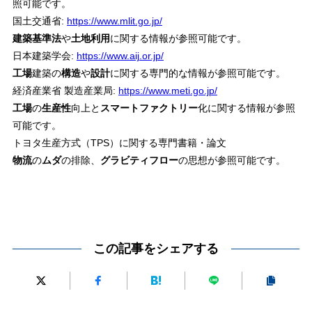
照可能です。
国土交通省:
https://www.mlit.go.jp/
建築基準法
や
土地利用
に関する情報が参照可能です。
日本建築学会:
https://www.aij.or.jp/
工場
建築の
構造
や
設計
に関する専門的な情報が参照可能です。
経済産業省 製造産業局:
https://www.meti.go.jp/
工場
の
生産性
向上と
スマートファクトリー
化に関する情報が参照
可能です。
トヨタ生産方式（TPS）に関する専門書籍・論文
物流
の
ムダ
の排除、
グラビティフロー
の思想が参照可能です。
この記事をシェアする