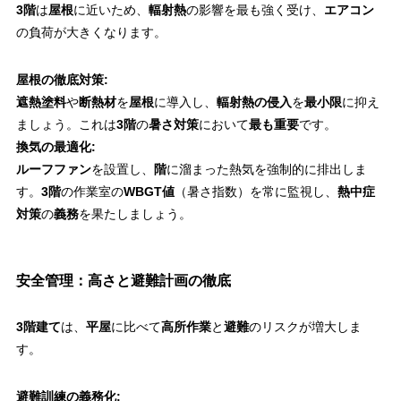
3階
は
屋根
に近いため、
輻射熱
の影響を最も強く受け、
エアコン
の負荷が大きくなります。
屋根の徹底対策:
遮熱塗料
や
断熱材
を
屋根
に導入し、
輻射熱の侵入
を
最小限
に抑え
ましょう。これは
3階
の
暑さ対策
において
最も重要
です。
換気の最適化:
ルーフファン
を設置し、
階
に溜まった熱気を強制的に排出しま
す。
3階
の作業室の
WBGT値
（暑さ指数）を常に監視し、
熱中症
対策
の
義務
を果たしましょう。
安全管理：高さと避難計画の徹底
3階建て
は、
平屋
に比べて
高所作業
と
避難
のリスクが増大しま
す。
避難訓練の義務化: