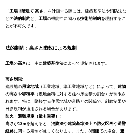
「
工場 3階建て 高さ
」を計画する際には、建築基準法や消防法な
どの
法的制約
と、
工場
の機能性に関わる
技術的制約
を理解するこ
とが不可欠です。
法的制約：高さと階数による規制
工場
の
高さ
は、主に
建築基準法
によって規制されます。
高さ制限:
建設地の
用途地域
（工業地域、準工業地域など）によって、
建物
の高さ
や
容積率
（敷地面積に対する延べ床面積の割合）が制限さ
れます。特に、隣接する住居地域や道路との関係で、斜線制限や
日影規制が適用される場合があります。
防火・避難規定（最も重要）:
高さ
が
13m
を超えると、
消防法
や
建築基準法
上の
防火区画
や
避難
経路
に関する規制が厳しくなります。また、
3階建て
の場合、
避