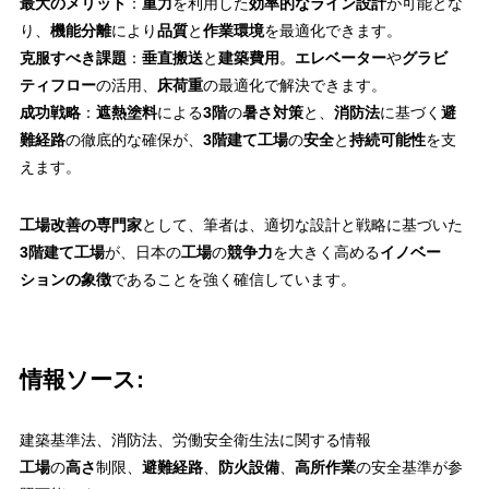
最大のメリット
：
重力
を利用した
効率的なライン設計
が可能とな
り、
機能分離
により
品質
と
作業環境
を最適化できます。
克服すべき課題
：
垂直搬送
と
建築費用
。
エレベーター
や
グラビ
ティフロー
の活用、
床荷重
の最適化で解決できます。
成功戦略
：
遮熱塗料
による
3階
の
暑さ対策
と、
消防法
に基づく
避
難経路
の徹底的な確保が、
3階建て工場
の
安全
と
持続可能性
を支
えます。
工場改善の専門家
として、筆者は、適切な設計と戦略に基づいた
3階建て工場
が、日本の
工場
の
競争力
を大きく高める
イノベー
ションの象徴
であることを強く確信しています。
情報ソース:
建築基準法、消防法、労働安全衛生法に関する情報
工場
の
高さ
制限、
避難経路
、
防火設備
、
高所作業
の安全基準が参