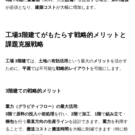
が必須となり、
建築コスト
が大幅に増加します。
工場3階建てがもたらす戦略的メリットと
課題克服戦略
工場 3階建て
は、
土地
の
有効活用
という最大の
メリット
を活かす
ために、
平屋
では不可能な
戦略的レイアウト
を可能にします。
3階建ての戦略的メリット
重力（グラビティフロー）の最大活用:
3階
で
原料の投入
や
前処理
を行い、
2階
で
加工
、
1階
で
組み立て
・
梱包
を行う
垂直方向の生産ライン
を設計できます。
重力
を利用す
ることで、
搬送コスト
と
搬送時間
を大幅に削減できます（特に粉