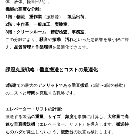
体、液体、軽量部品）。
機能の高度な分離:
1階
：
物流
、
重作業
（振動源）、
製品出荷
。
2階
：
中作業
、
一般加工
、
実験室
。
3階
：
クリーンルーム
、
精密検査
、
事務室
。
この分離により、
騒音
や
振動
、
汚れ
といった悪影響を最小限に抑
え、
品質管理
と
作業環境
を最適化できます。
課題克服戦略：垂直搬送とコストの最適化
3階建て
の最大の
デメリット
である
垂直搬送
（1階〜3階の移動）
の
コスト
と
時間
を克服する戦略です。
エレベーター・リフトの計画:
搬送する製品の
重量
、
サイズ
、
頻度
を事前に計算し、
大容量
で
高
速
な
垂直搬送機
（エレベーター、リフト）を導入します。
搬送待
ち
の
ムダ
が発生しないよう、
複数台
の設置も検討します。