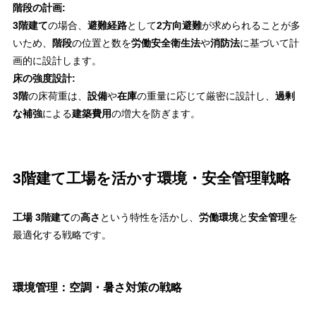
階段の計画:
3階建て
の場合、
避難経路
として
2方向避難
が求められることが多
いため、
階段
の位置と数を
労働安全衛生法
や
消防法
に基づいて計
画的に設計します。
床の強度設計:
3階
の床荷重は、
設備
や
在庫
の重量に応じて厳密に設計し、
過剰
な補強
による
建築費用
の増大を防ぎます。
3階建て工場を活かす環境・安全管理戦略
工場 3階建て
の
高さ
という特性を活かし、
労働環境
と
安全管理
を
最適化する戦略です。
環境管理：空調・暑さ対策の戦略