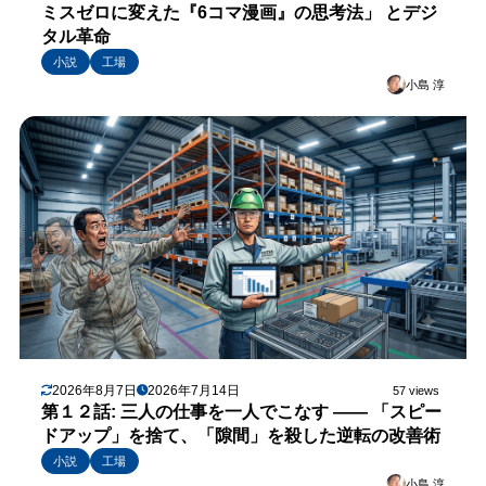
ミスゼロに変えた『6コマ漫画』の思考法」 とデジ
タル革命
小説
工場
小島 淳
2026年8月7日
2026年7月14日
57 views
第１２話: 三人の仕事を一人でこなす —— 「スピー
ドアップ」を捨て、「隙間」を殺した逆転の改善術
小説
工場
小島 淳