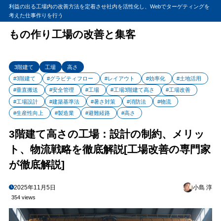
利益の出る工場内の改善方法を定着させ社内を活性化し、Webでターゲティングを
考えた仕事作りを行う
もの作り工場の改善と集客
3階建て
工場
高さ
#3階建て
#グラビティフロー
#レイアウト
#効率化
#土地活用
#垂直搬送
#安全管理
#工場
#工場3階建て高さ
#工場改善
#工場設計
#建築基準法
#暑さ対策
#消防法
#物流
#生産性向上
#製造業
#避難経路
#高さ
3階建て高さの工場：設計の制約、メリッ
ト、物流戦略を徹底解説[工場改善の専門家
が徹底解説]
2025年11月5日
小島 淳
354 views