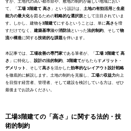
すが、土地代の高い都市部や、敷地の制約が厳しい地域におい
て、「
工場 3階建て 高さ
」という設計は、
土地の有効活用
と
生産
能力の最大化
を図るための
戦略的な選択肢
として注目されていま
す。しかし、建物を
3階建て
にするということは、単に
高さ
を増
すだけでなく、
建築基準法
や
消防法
といった
法的制約
、そして
物
流
や
構造
に関する
技術的な課題
を伴います。
本記事では、
工場改善の専門家
である筆者が、「
工場 3階建て 高
さ
」に特化し、
設計の法的制約
、
3階建て
がもたらす
メリット
・
デメリット
、そして
高さ
を活かした
効率的なレイアウト設計戦略
を徹底的に解説します。土地の制約を克服し、
工場
の
収益力
向上
を目指す経営者、管理者、そして建設を検討している方は、ぜひ
最後までお読みください。
工場3階建ての「高さ」に関する法的・技
術的制約