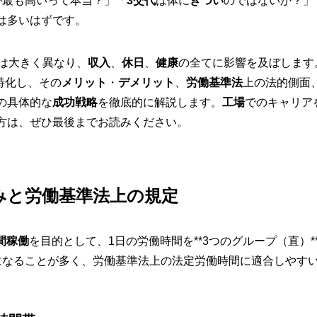
が最も高いって本当？」「
3交代
は体に
きつい
のではないか？」
は多いはずです。
は大きく異なり、
収入
、
休日
、
健康
の全てに影響を及ぼします
特化し、その
メリット
・
デメリット
、
労働基準法
上の法的側面
の具体的な
成功戦略
を徹底的に解説します。
工場
でのキャリア
方は、ぜひ最後までお読みください。
みと労働基準法上の規定
間稼働
を目的として、1日の労働時間を**3つのグループ（直）
になることが多く、労働基準法上の法定労働時間に適合しやす