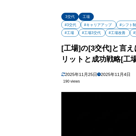
3交代
工場
#3交代
#キャリアアップ
#シフト
#工場
#工場3交代
#工場改善
[工場]の[3交代]
リットと成功戦略[工
2025年11月25日
2025年11月4日
190 views