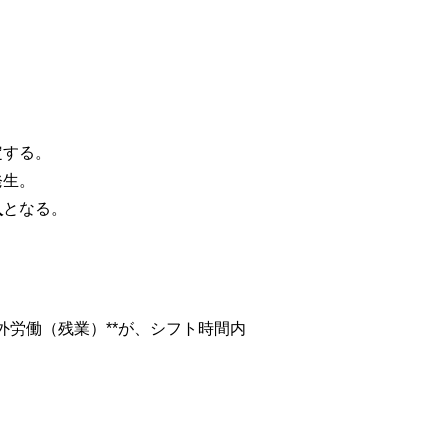
定する。
発生。
入
となる。
外労働（残業）**が、シフト時間内