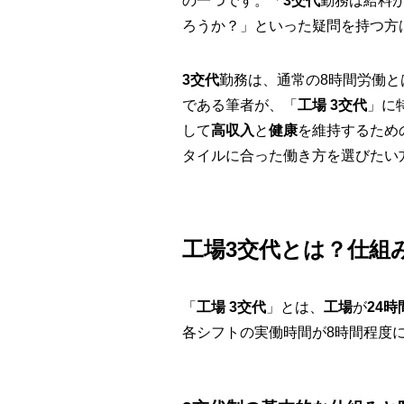
の一つです。「
3交代
勤務は給料
ろうか？」といった疑問を持つ方
3交代
勤務は、通常の8時間労働と
である筆者が、「
工場 3交代
」に
して
高収入
と
健康
を維持するため
タイルに合った働き方を選びたい
工場3交代とは？仕組
「
工場 3交代
」とは、
工場
が
24時
各シフトの実働時間が8時間程度