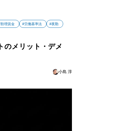
#割増賃金
#労働基準法
#夜勤
フトのメリット・デメ
小島 淳