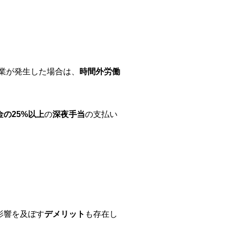
業が発生した場合は、
時間外労働
金の25%以上
の
深夜手当
の支払い
影響を及ぼす
デメリット
も存在し