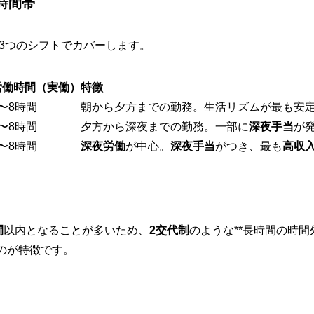
時間帯
に3つのシフトでカバーします。
労働時間（実働）
特徴
7〜8時間
朝から夕方までの勤務。生活リズムが最も安
7〜8時間
夕方から深夜までの勤務。一部に
深夜手当
が
7〜8時間
深夜労働
が中心。
深夜手当
がつき、最も
高収
間
以内となることが多いため、
2交代制
のような**長時間の時間
のが特徴です。