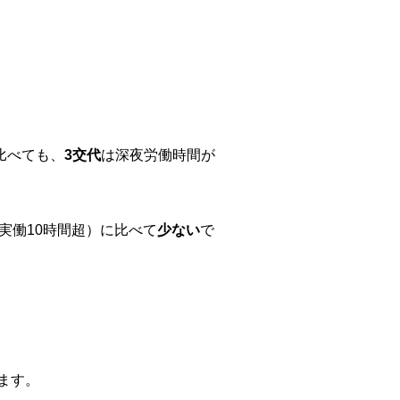
比べても、
3交代
は深夜労働時間が
実働10時間超）に比べて
少ない
で
ます。