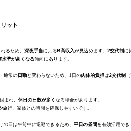
メリット
まれるため、
深夜手当
による
B高収入
が見込めます。
2交代制
に
与水準が高くなる
傾向にあります。
、通常の
日勤
と変わらないため、1日の
肉体的負担
は
2交代制
（
組まれ、
休日の日数が多く
なる場合があります。
や旅行、家族との時間を確保しやすいです。
けの日は午前中に退勤できるため、
平日の昼間
を有効活用でき