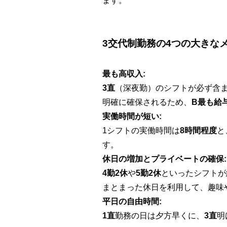
ます。
3交代制勤務の4つの大きな
最も高収入:
3直
（深夜勤）のシフトが必ず含
明確に確保されるため、
B最も給
実働時間が短い:
1シフトの実働時間は
8時間程度
と
す。
休日の増加とプライベートの確保:
4勤2休
や
5勤2休
といったシフトが
まとまった休日を利用して、趣味
平日の自由時間:
1直
勤務の日は夕方早くに、
3直
明