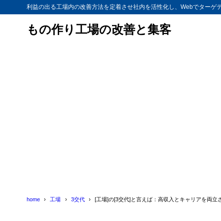
利益の出る工場内の改善方法を定着させ社内を活性化し、Webでターゲ
もの作り工場の改善と集客
home
工場
3交代
[工場]の[3交代]と言えば：高収入とキャリアを両