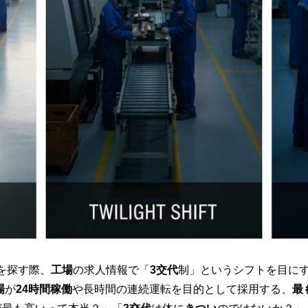
を探す際、
工場
の求人情報で「
3交代
制」というシフトを目に
場
が
24時間稼働
や長時間の連続運転を目的として採用する、
最