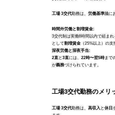
工場 3交代
勤務は、
労働基準法
に
時間外労働と割増賃金:
3交代制は実働8時間以内で組ま
として
割増賃金
（25%以上）の
深夜労働と深夜手当:
2直
と
3直
には、
22時〜翌5時
まで
が
義務
づけられています。
工場3交代勤務のメリ
工場 3交代
勤務は、
高収入
と
休日