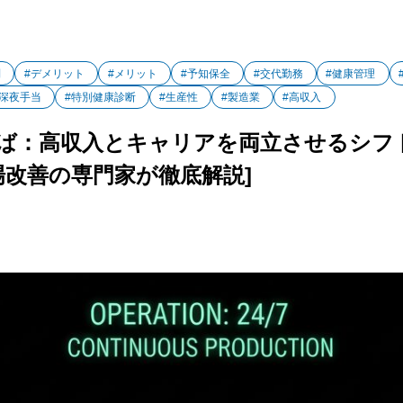
制
#デメリット
#メリット
#予知保全
#交代勤務
#健康管理
#深夜手当
#特別健康診断
#生産性
#製造業
#高収入
と言えば：高収入とキャリアを両立させるシ
場改善の専門家が徹底解説]