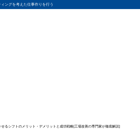
ティングを考えた仕事作りを行う
立させるシフトのメリット・デメリットと成功戦略[工場改善の専門家が徹底解説]