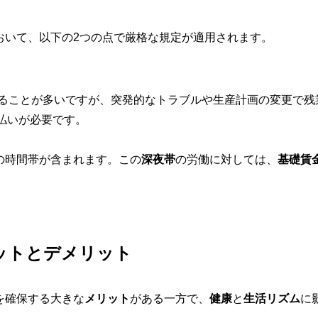
おいて、以下の2つの点で厳格な規定が適用されます。
れることが多いですが、突発的なトラブルや生産計画の変更で残
支払いが必要です。
の時間帯が含まれます。この
深夜帯
の労働に対しては、
基礎賃
ットとデメリット
を確保する大きな
メリット
がある一方で、
健康
と
生活リズム
に