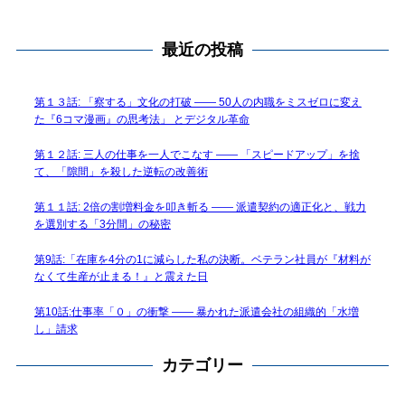
最近の投稿
第１３話: 「察する」文化の打破 —— 50人の内職をミスゼロに変え
た『6コマ漫画』の思考法」 とデジタル革命
第１２話: 三人の仕事を一人でこなす —— 「スピードアップ」を捨
て、「隙間」を殺した逆転の改善術
第１１話: 2倍の割増料金を叩き斬る —— 派遣契約の適正化と、戦力
を選別する「3分間」の秘密
第9話:「在庫を4分の1に減らした私の決断。ベテラン社員が『材料が
なくて生産が止まる！』と震えた日
第10話:仕事率「０」の衝撃 —— 暴かれた派遣会社の組織的「水増
し」請求
カテゴリー