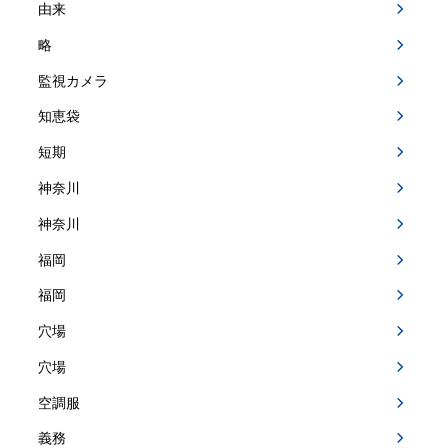
由来
略
監視カメラ
知恵袋
短期
神奈川
神奈川
福岡
福岡
穴場
穴場
空調服
義務