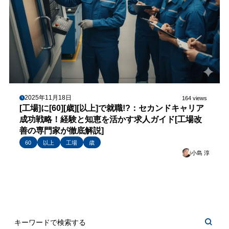
2025年11月18日
164 views
[工場]に[60][歳][以上]で就職!?：セカンドキャリア
成功戦略！経験と知恵を活かす求人ガイド[工場改
善の専門家が徹底解説]
60
以上
工場
歳
小島 淳