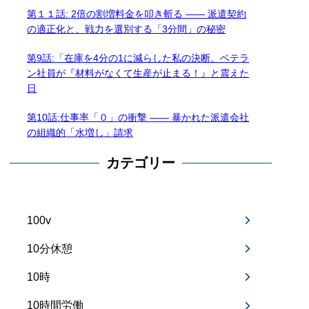
第１１話: 2倍の割増料金を叩き斬る —— 派遣契約
の適正化と、戦力を選別する「3分間」の秘密
第9話:「在庫を4分の1に減らした私の決断。ベテラ
ン社員が『材料がなくて生産が止まる！』と震えた
日
第10話:仕事率「０」の衝撃 —— 暴かれた派遣会社
の組織的「水増し」請求
カテゴリー
100v
10分休憩
10時
10時間労働