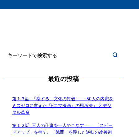
最近の投稿
第１３話: 「察する」文化の打破 —— 50人の内職を
ミスゼロに変えた『6コマ漫画』の思考法」 とデジ
タル革命
第１２話: 三人の仕事を一人でこなす —— 「スピー
ドアップ」を捨て、「隙間」を殺した逆転の改善術