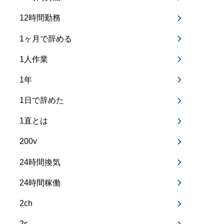
12時間勤務
1ヶ月で辞める
1人作業
1年
1日で辞めた
1直とは
200v
24時間換気
24時間稼働
2ch
2s