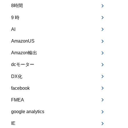
8時間
9 時
AI
AmazonUS
Amazon輸出
dcモーター
DX化
facebook
FMEA
google analytics
IE