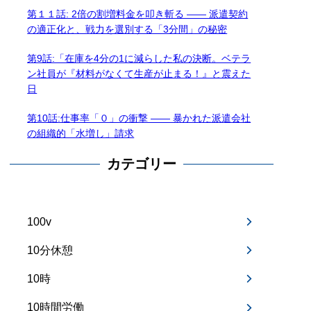
第１１話: 2倍の割増料金を叩き斬る —— 派遣契約
の適正化と、戦力を選別する「3分間」の秘密
第9話:「在庫を4分の1に減らした私の決断。ベテラ
ン社員が『材料がなくて生産が止まる！』と震えた
日
第10話:仕事率「０」の衝撃 —— 暴かれた派遣会社
の組織的「水増し」請求
カテゴリー
100v
10分休憩
10時
10時間労働