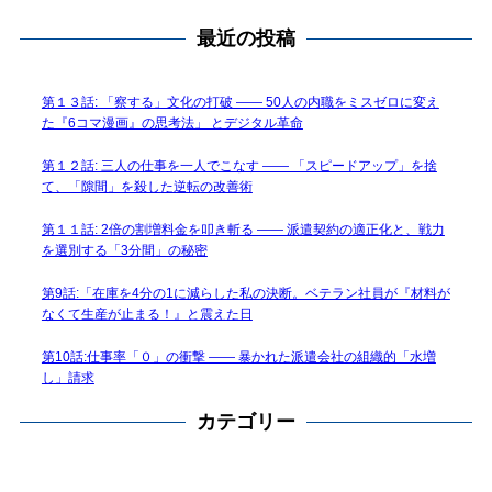
最近の投稿
第１３話: 「察する」文化の打破 —— 50人の内職をミスゼロに変え
た『6コマ漫画』の思考法」 とデジタル革命
第１２話: 三人の仕事を一人でこなす —— 「スピードアップ」を捨
て、「隙間」を殺した逆転の改善術
第１１話: 2倍の割増料金を叩き斬る —— 派遣契約の適正化と、戦力
を選別する「3分間」の秘密
第9話:「在庫を4分の1に減らした私の決断。ベテラン社員が『材料が
なくて生産が止まる！』と震えた日
第10話:仕事率「０」の衝撃 —— 暴かれた派遣会社の組織的「水増
し」請求
カテゴリー