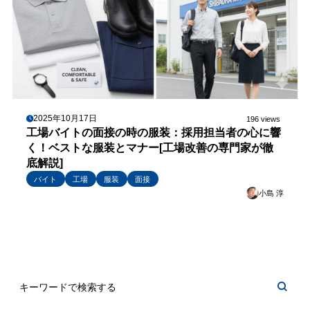
2025年10月17日
196 views
工場バイトの面接の時の服装：採用担当者の心に響
く！ベストな服装とマナー[工場改善の専門家が徹
底解説]
バイト
工場
服装
面接
小島 淳