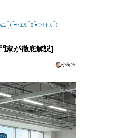
埼玉
#埼玉県
#工場求人
門家が徹底解説]
小島 淳