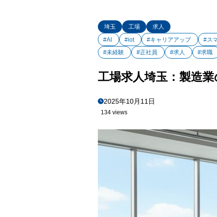
埼玉
工場
求人
#AI
#iot
#キャリアアップ
#ス
#未経験
#正社員
#求人
#求職
工場求人埼玉：製造業
2025年10月11日
134 views