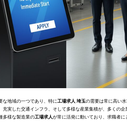
要な地域の一つであり、特に
工場求人 埼玉
の需要は常に高い水
、充実した交通インフラ、そして多様な産業集積が、多くの企
種多様な製造業の
工場求人
が常に活発に動いており、求職者に