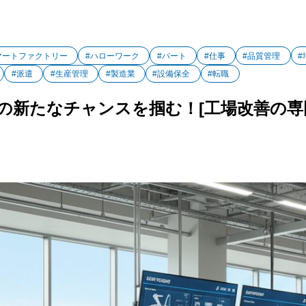
マートファクトリー
#ハローワーク
#パート
#仕事
#品質管理
#
#派遣
#生産管理
#製造業
#設備保全
#転職
の新たなチャンスを掴む！[工場改善の専