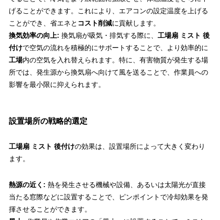
げることができます。これにより、エアコンの設定温度を上げる
ことができ、省エネと
コスト削減
に貢献します。
換気効率の向上:
換気扇が吸気・排気する際に、
工場扇 ミスト 後
付け
で空気の流れを積極的にサポートすることで、より効率的に
工場
内の空気を入れ替えられます。特に、有害物質が発生する場
所では、発生源から換気扇へ向けて風を送ることで、作業員への
影響を最小限に抑えられます。
設置場所の戦略的選定
工場扇 ミスト 後付け
の効果は、設置場所によって大きく変わり
ます。
熱源の近く:
熱を発生させる機械や設備、あるいは太陽光が直接
当たる窓際などに設置することで、ピンポイントで冷却効果を発
揮させることができます。