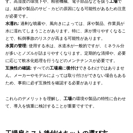
す。高湿度の環境下や、精密機械、電子部品などを扱う
工場
で
は、結露や製品のサビ・カビの原因になる可能性があるため注意
が必要です。
水濡れ:
過剰な噴霧や、風向きによっては、床や製品、作業員が
水に濡れてしまうことがあります。特に、床が滑りやすくなるこ
とで、転倒事故のリスクが高まる可能性があります。
水質の管理:
使用する水は、水道水が一般的ですが、ミネラル分
が多いとノズルが詰まりやすくなります。定期的な清掃や、必要
に応じて軟水化処理を行うなどのメンテナンスが必要です。
互換性の確認:
すべての
工場扇
に
後付け
できるわけではありませ
ん。メーカーやモデルによっては取り付けができない場合もある
ため、事前に必ず互換性を確認する必要があります。
これらのデメリットを理解し、
工場
の環境や製品の特性に合わせ
て、導入を慎重に検討することが重要ですです。