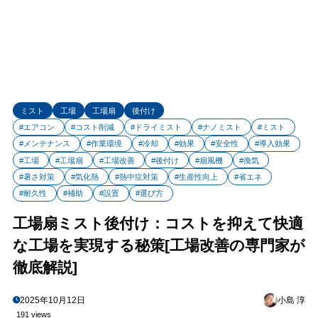
ミスト
工場
工場扇
後付け
#エアコン
#コスト削減
#ドライミスト
#ナノミスト
#ミスト
#メンテナンス
#作業環境
#冷却
#効果
#安全性
#導入効果
#工場
#工場扇
#工場改善
#後付け
#扇風機
#換気
#暑さ対策
#気化熱
#熱中症対策
#生産性向上
#省エネ
#耐久性
#補助
#設置
#選び方
工場扇ミスト後付け：コストを抑えて快適
な工場を実現する秘策[工場改善の専門家が
徹底解説]
2025年10月12日
小島 淳
191 views