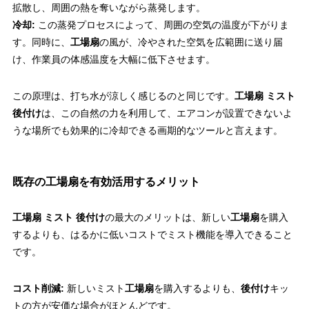
拡散し、周囲の熱を奪いながら蒸発します。
冷却:
この蒸発プロセスによって、周囲の空気の温度が下がりま
す。同時に、
工場扇
の風が、冷やされた空気を広範囲に送り届
け、作業員の体感温度を大幅に低下させます。
この原理は、打ち水が涼しく感じるのと同じです。
工場扇 ミスト
後付け
は、この自然の力を利用して、エアコンが設置できないよ
うな場所でも効果的に冷却できる画期的なツールと言えます。
既存の工場扇を有効活用するメリット
工場扇 ミスト 後付け
の最大のメリットは、新しい
工場扇
を購入
するよりも、はるかに低いコストでミスト機能を導入できること
です。
コスト削減:
新しいミスト
工場扇
を購入するよりも、
後付け
キッ
トの方が安価な場合がほとんどです。