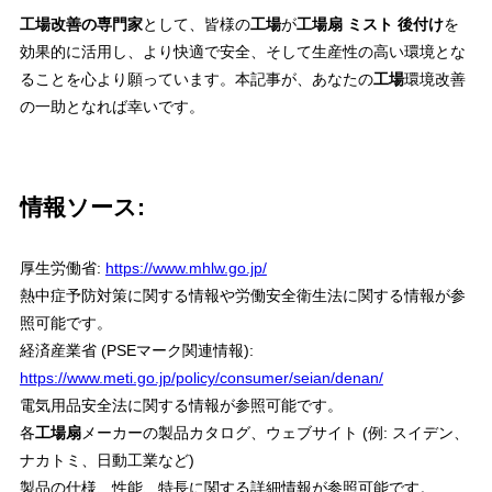
工場改善の専門家
として、皆様の
工場
が
工場扇 ミスト 後付け
を
効果的に活用し、より快適で安全、そして生産性の高い環境とな
ることを心より願っています。本記事が、あなたの
工場
環境改善
の一助となれば幸いです。
情報ソース:
厚生労働省:
https://www.mhlw.go.jp/
熱中症予防対策に関する情報や労働安全衛生法に関する情報が参
照可能です。
経済産業省 (PSEマーク関連情報):
https://www.meti.go.jp/policy/consumer/seian/denan/
電気用品安全法に関する情報が参照可能です。
各
工場扇
メーカーの製品カタログ、ウェブサイト (例: スイデン、
ナカトミ、日動工業など)
製品の仕様、性能、特長に関する詳細情報が参照可能です。