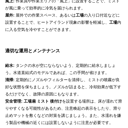
風上:
作業員や作業エリアの「風上」に設置することで、ミスト
が風に乗って効率的に冷気を届けられます。
屋外:
屋外での作業スペース、あるいは
工場
の入り口付近などに
設置することで、ヒートアイランド現象の影響を軽減し、
工場
内
に入る空気を冷やすことができます。
適切な運用とメンテナンス
給水:
タンクの水が空にならないよう、定期的に給水しましょ
う。水道直結式のモデルであれば、この手間が省けます。
清掃:
定期的にノズルやフィルターを清掃し、ミストの噴霧が良
好な状態を保ちましょう。ノズルが詰まると、冷却効果が低下す
るだけでなく、故障の原因にもなります。
安全管理:
工場扇 ミスト 後付け
を設置する場所は、床が濡れて滑
りやすくなる可能性があるため、注意喚起の表示をしたり、滑り
止めマットを敷くなどの対策を講じましょう。また、水濡れを嫌
う製品や機械の近くには設置しないように注意が必要です。