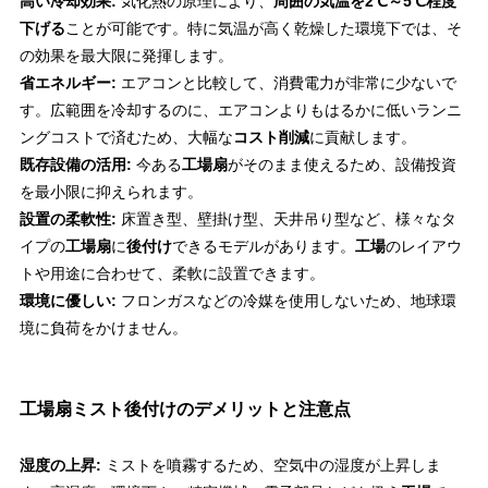
高い冷却効果:
気化熱の原理により、
周囲の気温を2℃～5℃程度
下げる
ことが可能です。特に気温が高く乾燥した環境下では、そ
の効果を最大限に発揮します。
省エネルギー:
エアコンと比較して、消費電力が非常に少ないで
す。広範囲を冷却するのに、エアコンよりもはるかに低いランニ
ングコストで済むため、大幅な
コスト削減
に貢献します。
既存設備の活用:
今ある
工場扇
がそのまま使えるため、設備投資
を最小限に抑えられます。
設置の柔軟性:
床置き型、壁掛け型、天井吊り型など、様々なタ
イプの
工場扇
に
後付け
できるモデルがあります。
工場
のレイアウ
トや用途に合わせて、柔軟に設置できます。
環境に優しい:
フロンガスなどの冷媒を使用しないため、地球環
境に負荷をかけません。
工場扇ミスト後付けのデメリットと注意点
湿度の上昇:
ミストを噴霧するため、空気中の湿度が上昇しま