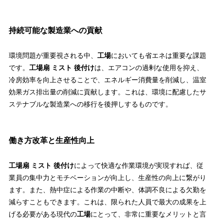
持続可能な製造業への貢献
環境問題が重要視される中、
工場
においても省エネは重要な課題
です。
工場扇 ミスト 後付け
は、エアコンの過剰な使用を抑え、
冷房効率を向上させることで、エネルギー消費量を削減し、温室
効果ガス排出量の削減に貢献します。これは、環境に配慮したサ
ステナブルな製造業への移行を後押しするものです。
働き方改革と生産性向上
工場扇 ミスト 後付け
によって快適な作業環境が実現すれば、従
業員の集中力とモチベーションが向上し、生産性の向上に繋がり
ます。また、熱中症による作業の中断や、体調不良による欠勤を
減らすこともできます。これは、限られた人員で最大の成果を上
げる必要がある現代の
工場
にとって、非常に重要なメリットと言