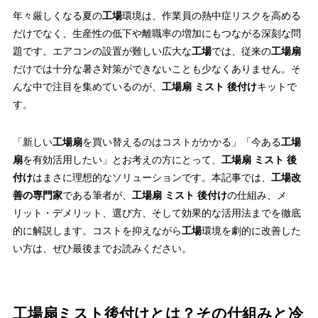
年々厳しくなる夏の
工場
環境は、作業員の熱中症リスクを高める
だけでなく、生産性の低下や離職率の増加にもつながる深刻な問
題です。エアコンの設置が難しい広大な
工場
では、従来の
工場扇
だけでは十分な暑さ対策ができないことも少なくありません。そ
んな中で注目を集めているのが、
工場扇 ミスト 後付け
キットで
す。
「新しい
工場扇
を買い替えるのはコストがかかる」「今ある
工場
扇
を有効活用したい」とお考えの方にとって、
工場扇 ミスト 後
付け
はまさに理想的なソリューションです。本記事では、
工場改
善の専門家
である筆者が、
工場扇 ミスト 後付け
の仕組み、メ
リット・デメリット、選び方、そして効果的な活用法までを徹底
的に解説します。コストを抑えながら
工場
環境を劇的に改善した
い方は、ぜひ最後までお読みください。
工場扇ミスト後付けとは？その仕組みと冷