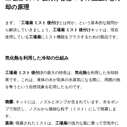
却の原理
まず、「
工場扇 ミスト 後付け
とは何か」という基本的な疑問か
ら解決していきましょう。
工場扇 ミスト 後付け
キットは、現在
使用している
工場扇
にミスト機能をプラスするための製品です。
気化熱を利用した冷却の仕組み
工場扇 ミスト 後付け
の最大の特長は、
気化熱
を利用した冷却効
果です。これは、液体の水が気体の水蒸気になる際に、周囲の熱
を奪うという自然現象を応用したものです。
噴霧:
キットには、ノズルとポンプが含まれています。水をポン
プで加圧し、ノズルから微細な粒子（ミスト）にして噴霧しま
す。
蒸発:
噴霧されたミストは、
工場扇
の強力な風に乗って空気中に