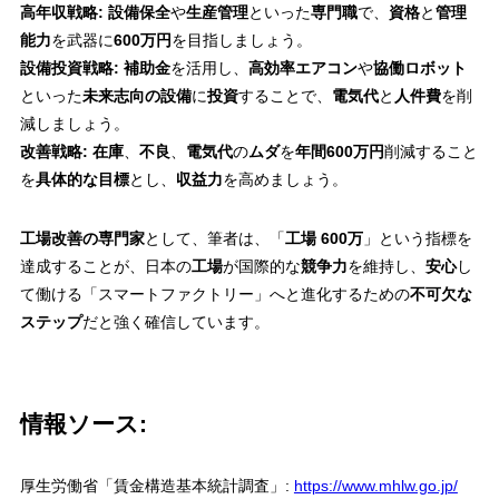
高年収戦略:
設備保全
や
生産管理
といった
専門職
で、
資格
と
管理
能力
を武器に
600万円
を目指しましょう。
設備投資戦略:
補助金
を活用し、
高効率エアコン
や
協働ロボット
といった
未来志向の設備
に
投資
することで、
電気代
と
人件費
を削
減しましょう。
改善戦略:
在庫
、
不良
、
電気代
の
ムダ
を
年間600万円
削減すること
を
具体的な目標
とし、
収益力
を高めましょう。
工場改善の専門家
として、筆者は、「
工場 600万
」という指標を
達成することが、日本の
工場
が国際的な
競争力
を維持し、
安心
し
て働ける「スマートファクトリー」へと進化するための
不可欠な
ステップ
だと強く確信しています。
情報ソース:
厚生労働省「賃金構造基本統計調査」:
https://www.mhlw.go.jp/