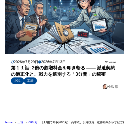
2026年7月29日
2026年7月13日
72 views
第１１話: 2倍の割増料金を叩き斬る —— 派遣契約
の適正化と、戦力を選別する「3分間」の秘密
小説
工場
小島 淳
home
工場
600 万
[工場]で年収[600万]：高年収、設備投資、改善効果が示す経営戦