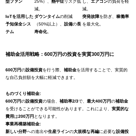
型ファン
25%）、
熱中症
リスク低
し、
エアコン
の負荷を軽
減。
減。
IoTを活用した
ダウンタイム
の削減
突発故障
を防ぎ、
稼働率
予知保全シス
（50%以上）、
設備
の
長
を最大化。
テム
寿命化
。
補助金活用戦略：600万円の投資を実質300万円に
600万円
の
設備投資
を行う際、
補助金
を活用することで、実質的
な自己負担額を大幅に軽減できます。
ものづくり補助金:
600万円
の
設備投資
の場合、
補助率2/3
で、
最大400万円
の
補助金
を受けることができる可能性があります。これにより、
実質的な
費用
は
200万円
となります。
事業再構築補助金:
新しい分野
への進出や
生産ライン
の
大規模な再編
に必要な
設備投