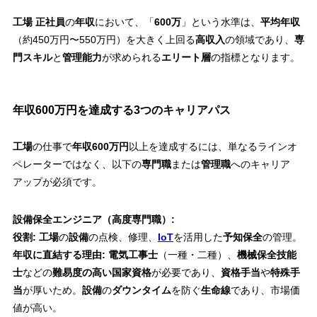
工場 正社員
の
年収
において、「
600万
」という水準は、
平均年収
（約450万円〜550万円）を大きく上回る
高収入
の領域であり、
専
門スキル
と
管理能力
が求められる
エリート層
の指標となります。
年収600万円を達成する3つのキャリアパス
工場
の仕事で
年収600万円
以上を達成するには、単なるラインオ
ペレーターではなく、以下の
専門職
または
管理職
へのキャリア
アップが必須です。
設備保全エンジニア（高度専門職）:
役割:
工場
の
設備
の点検、修理、
IoT
を活用した
予知保全
の管理。
年収に直結する理由:
電気工事士
（一種・二種）、
機械保全技能
士
などの
難易度の高い国家資格
が必要であり、
資格手当
や
特殊手
当
が厚いため。
設備
の
ダウンタイム
を防ぐ
生命線
であり、市場価
値が高い。