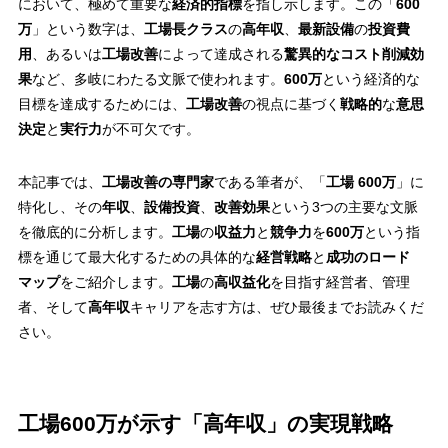
において、極めて重要な
経済的指標
を指し示します。この「
600
万
」という数字は、
工場長クラス
の
高年収
、
最新設備
の
投資費
用
、あるいは
工場改善
によって達成される
驚異的なコスト削減効
果
など、多岐にわたる文脈で使われます。
600万
という経済的な
目標を達成するためには、
工場改善
の視点に基づく
戦略的
な
意思
決定
と
実行力
が不可欠です。
本記事では、
工場改善の専門家
である筆者が、「
工場 600万
」に
特化し、その
年収
、
設備投資
、
改善効果
という3つの主要な文脈
を徹底的に分析します。
工場
の
収益力
と
競争力
を
600万
という指
標を通じて最大化するための具体的な
経営戦略
と
成功のロード
マップ
をご紹介します。
工場
の
高収益化
を目指す経営者、管理
者、そして
高年収
キャリアを志す方は、ぜひ最後までお読みくだ
さい。
工場600万が示す「高年収」の実現戦略