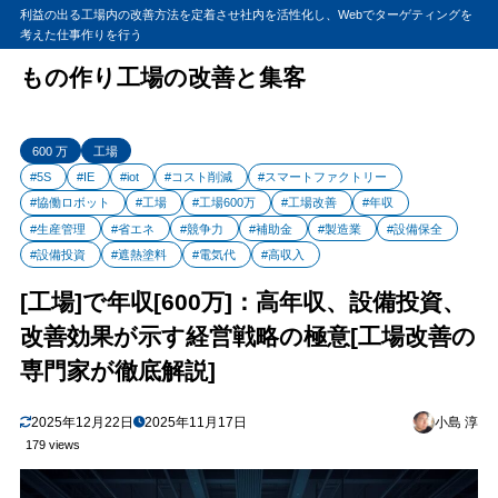
利益の出る工場内の改善方法を定着させ社内を活性化し、Webでターゲティングを
考えた仕事作りを行う
もの作り工場の改善と集客
600 万
工場
#5S
#IE
#iot
#コスト削減
#スマートファクトリー
#協働ロボット
#工場
#工場600万
#工場改善
#年収
#生産管理
#省エネ
#競争力
#補助金
#製造業
#設備保全
#設備投資
#遮熱塗料
#電気代
#高収入
[工場]で年収[600万]：高年収、設備投資、
改善効果が示す経営戦略の極意[工場改善の
専門家が徹底解説]
2025年12月22日
2025年11月17日
小島 淳
179 views