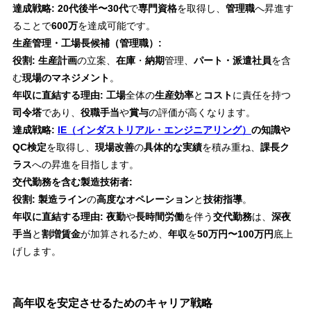
達成戦略:
20代後半〜30代
で
専門資格
を取得し、
管理職
へ昇進す
ることで
600万
を達成可能です。
生産管理・工場長候補（管理職）:
役割:
生産計画
の立案、
在庫
・
納期
管理、
パート・派遣社員
を含
む
現場のマネジメント
。
年収に直結する理由:
工場
全体の
生産効率
と
コスト
に責任を持つ
司令塔
であり、
役職手当
や
賞与
の評価が高くなります。
達成戦略:
IE（インダストリアル・エンジニアリング）
の知識や
QC検定
を取得し、
現場改善
の
具体的な実績
を積み重ね、
課長ク
ラス
への昇進を目指します。
交代勤務を含む製造技術者:
役割:
製造ライン
の
高度なオペレーション
と
技術指導
。
年収に直結する理由:
夜勤
や
長時間労働
を伴う
交代勤務
は、
深夜
手当
と
割増賃金
が加算されるため、
年収
を
50万円〜100万円
底上
げします。
高年収を安定させるためのキャリア戦略