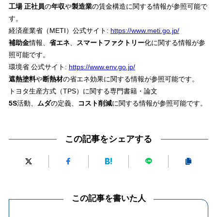
工場 正社員
の
年収
や
製造業
の賃金構造に関する情報が参照可能で
す。
経済産業省（METI）公式サイト:
https://www.meti.go.jp/
補助金
情報、
省エネ
、
スマートファクトリー
化に関する情報が参
照可能です。
環境省 公式サイト:
https://www.env.go.jp/
遮熱塗料
や
断熱材
の省エネ効果に関する情報が参照可能です。
トヨタ生産方式（TPS）に関する専門書籍・論文
5S
活動、
ムダ
の定義、
コスト削減
に関する情報が参照可能です。
この記事をシェアする
この記事を書いた人