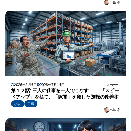
小島 淳
2026年8月6日
2026年7月14日
54 views
第１２話: 三人の仕事を一人でこなす —— 「スピー
ドアップ」を捨て、「隙間」を殺した逆転の改善術
小説
工場
小島 淳