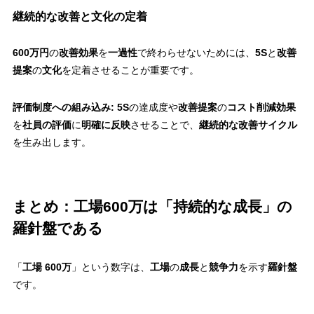
継続的な改善と文化の定着
600万円
の
改善効果
を
一過性
で終わらせないためには、
5S
と
改善
提案
の
文化
を定着させることが重要です。
評価制度への組み込み:
5S
の達成度や
改善提案
の
コスト削減効果
を
社員の評価
に
明確に反映
させることで、
継続的な改善サイクル
を生み出します。
まとめ：工場600万は「持続的な成長」の
羅針盤である
「
工場 600万
」という数字は、
工場
の
成長
と
競争力
を示す
羅針盤
です。