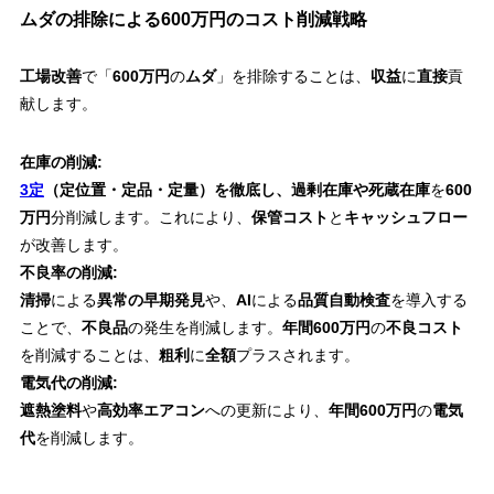
ムダの排除による600万円のコスト削減戦略
工場改善
で「
600万円
の
ムダ
」を排除することは、
収益
に
直接
貢
献します。
在庫の削減:
3定
（定位置・定品・定量）を徹底し、過剰在庫や死蔵在庫
を
600
万円
分削減します。これにより、
保管コスト
と
キャッシュフロー
が改善します。
不良率の削減:
清掃
による
異常の早期発見
や、
AI
による
品質自動検査
を導入する
ことで、
不良品
の発生を削減します。
年間600万円
の
不良コスト
を削減することは、
粗利
に
全額
プラスされます。
電気代の削減:
遮熱塗料
や
高効率エアコン
への更新により、
年間600万円
の
電気
代
を削減します。