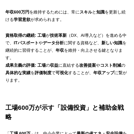
年収600万円
を維持するためには、常に
スキル
と
知識
を更新し続
ける
学習意欲
が求められます。
資格取得の継続:
工場
が
技術革新
（DX、AI導入など）を進める中
で、
ITパスポート
や
データ分析
に関する資格など、
新しい知識
を
継続的に習得することが、
年収
を維持・向上させる鍵となりま
す。
成果主義の評価:
工場
の
収益
に直結する
改善提案
や
コスト削減
の
具体的な実績
を
評価制度
で
可視化
することが、
年収アップ
に繋が
ります。
工場600万が示す「設備投資」と補助金戦
略
「
工場 600万
」は、中小企業にとって
最新の省エネ・安全設備
を