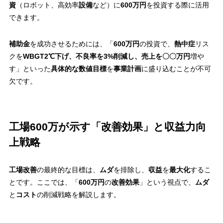
資
（ロボット、高効率
設備
など）に
600万円
を投資する際に活用
できます。
補助金
を成功させるためには、「
600万円
の投資で、
熱中症
リス
クを
WBGT2℃下げ、不良率を3%削減し、売上を〇〇万円
増や
す」といった
具体的な数値目標
を
事業計画
に盛り込むことが不可
欠です。
工場600万が示す「改善効果」と収益力向
上戦略
工場改善
の最終的な目標は、
ムダ
を排除し、
収益
を
最大化
するこ
とです。ここでは、「
600万円
の
改善効果
」という視点で、
ムダ
と
コスト
の削減戦略を解説します。