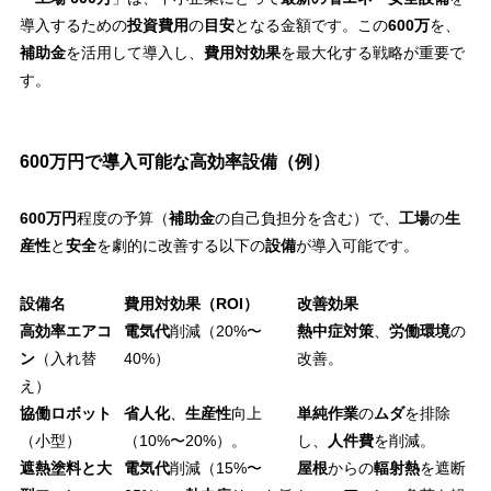
導入するための
投資費用
の
目安
となる金額です。この
600万
を、
補助金
を活用して導入し、
費用対効果
を最大化する戦略が重要で
す。
600万円で導入可能な高効率設備（例）
600万円
程度の予算（
補助金
の自己負担分を含む）で、
工場
の
生
産性
と
安全
を劇的に改善する以下の
設備
が導入可能です。
設備名
費用対効果（ROI）
改善効果
高効率エアコ
電気代
削減（20%〜
熱中症対策
、
労働環境
の
ン
（入れ替
40%）
改善。
え）
協働ロボット
省人化
、
生産性
向上
単純作業
の
ムダ
を排除
（小型）
（10%〜20%）。
し、
人件費
を削減。
遮熱塗料と大
電気代
削減（15%〜
屋根
からの
輻射熱
を遮断