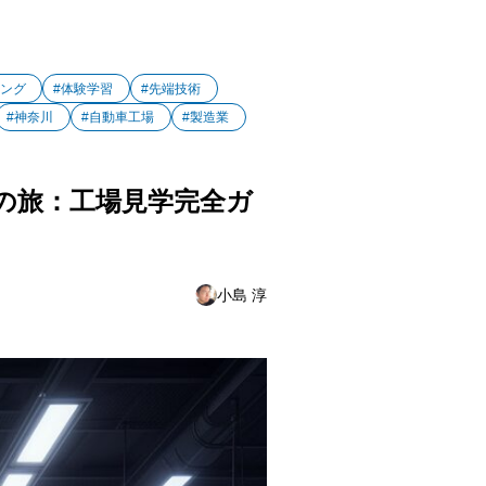
ィング
#体験学習
#先端技術
#神奈川
#自動車工場
#製造業
の旅：工場見学完全ガ
小島 淳