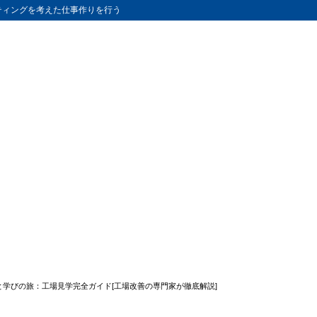
ティングを考えた仕事作りを行う
学びの旅：工場見学完全ガイド[工場改善の専門家が徹底解説]