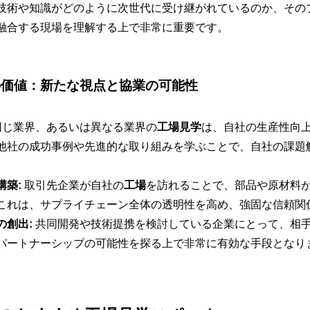
技術や知識がどのように次世代に受け継がれているのか、その
融合する現場を理解する上で非常に重要です。
の価値：新たな視点と協業の可能性
じ業界、あるいは異なる業界の
工場見学
は、自社の生産性向
他社の成功事例や先進的な取り組みを学ぶことで、自社の課題
構築:
取引先企業が自社の
工場
を訪れることで、部品や原材料
これは、サプライチェーン全体の透明性を高め、強固な信頼関
の創出:
共同開発や技術提携を検討している企業にとって、相
パートナーシップの可能性を探る上で非常に有効な手段となり