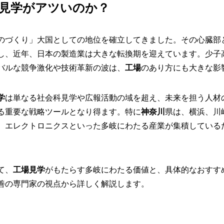
見学がアツいのか？
のづくり」大国としての地位を確立してきました。その心臓部
し、近年、日本の製造業は大きな転換期を迎えています。少子
バルな競争激化や技術革新の波は、
工場
のあり方にも大きな影
学
は単なる社会科見学や広報活動の域を超え、未来を担う人材
る重要な戦略ツールとなり得ます。特に
神奈川
県は、横浜、川
、エレクトロニクスといった多岐にわたる産業が集積している
て、
工場見学
がもたらす多岐にわたる価値と、具体的なおすす
善の専門家の視点から詳しく解説します。