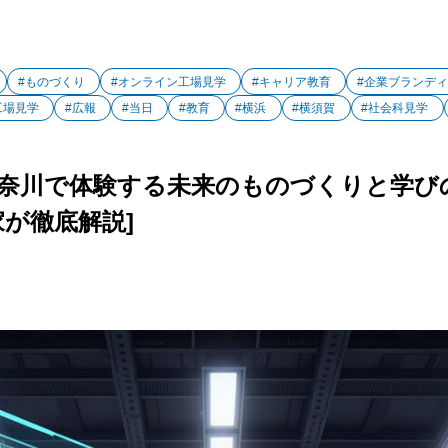
#ものづくり
#オンライン工場見学
#キャリア教育
#企業ブランデ
工場見学
#広報
#当日
#教育
#横浜
#横須賀
#社会科見学
奈川で体験する未来のものづくりと学び
が徹底解説]