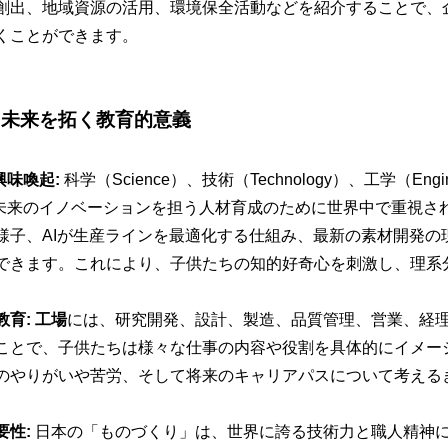
創出、地域資源の活用、環境保全活動などを紹介することで、
くことができます。
：未来を拓く教育的意義
興味喚起:
科学（Science）、技術（Technology）、工学（Engine
、未来のイノベーションを担う人材育成のために世界中で重視さ
様子、AIが生産ラインを最適化する仕組み、最新の素材開発の
できます。これにより、子供たちの知的好奇心を刺激し、理系
教育:
工場
には、研究開発、設計、製造、品質管理、営業、経
ことで、子供たちは様々な仕事の内容や役割を具体的にイメー
のやりがいや苦労、そして将来のキャリアパスについて考える
要性:
日本の「ものづくり」は、世界に誇る技術力と職人精神