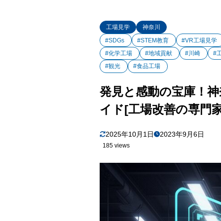
工場見学
神奈川
#SDGs
#STEM教育
#VR工場見学
#化学工場
#地域貢献
#川崎
#
#観光
#食品工場
発見と感動の宝庫！神
イド[工場改善の専門家
2025年10月1日
2023年9月6日
185 views