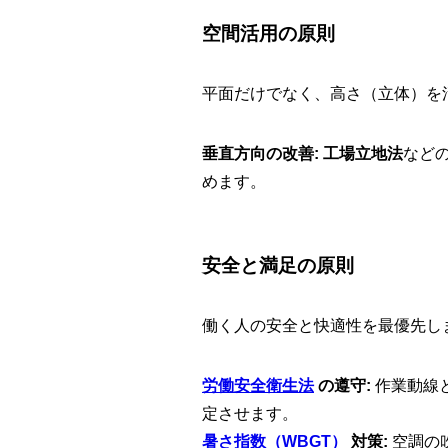
空間活用の原則
平面だけでなく、高さ（立体）を
垂直方向の改善:
工場立地法
など
めます。
安全と満足の原則
働く人の安全と快適性を最優先し
労働安全衛生法
の遵守:
作業動線
定させます。
暑さ指数（WBGT）
対策:
空調の