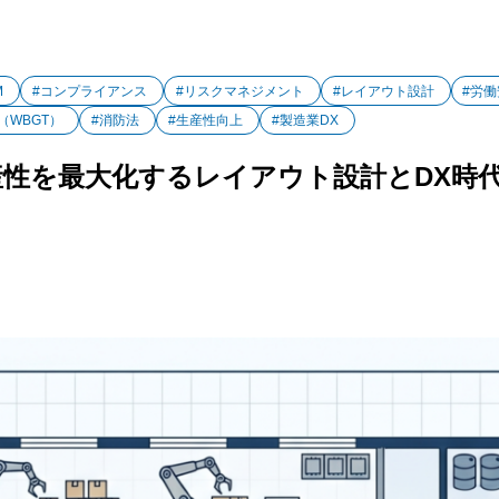
M
#コンプライアンス
#リスクマネジメント
#レイアウト設計
#労
（WBGT）
#消防法
#生産性向上
#製造業DX
生産性を最大化するレイアウト設計とDX時