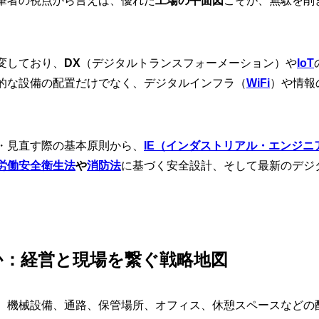
筆者の視点から言えば、優れた
工場の平面図
こそが、無駄を削
変しており、
DX
（デジタルトランスフォーメーション）や
IoT
的な設備の配置だけでなく、デジタルインフラ（
WiFi
）や情報
・見直す際の基本原則から、
IE（インダストリアル・エンジニ
労働安全衛生法
や
消防法
に基づく安全設計、そして最新のデジ
か：経営と現場を繋ぐ戦略地図
、機械設備、通路、保管場所、オフィス、休憩スペースなどの