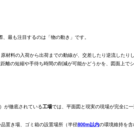
る
際、最も注目するのは「物の動き」です。
原材料の入荷から出荷までの動線が、交差したり逆流したり
搬距離の短縮や手待ち時間の削減が可能かどうかを、図面上で
）が徹底されている
工場
では、平面図と現実の現場が完全に一
掛品置き場、ゴミ箱の設置場所（半径
800m以内
の環境維持を含