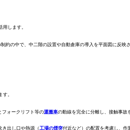
活用します。
の制約の中で、中二階の設置や自動倉庫の導入を平面図に反映
ます。
とフォークリフト等の
運搬車
の動線を完全に分離し、接触事故
吹き出し口や熱源（
工場の煙突
付近など）の配置を考慮し、作