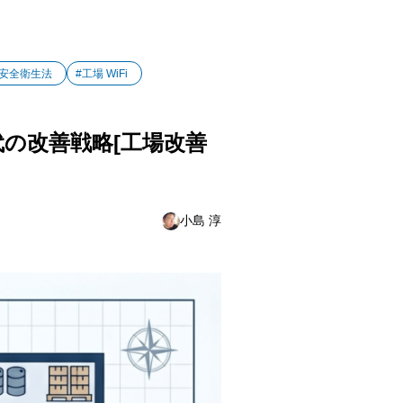
働安全衛生法
#工場 WiFi
代の改善戦略[工場改善
小島 淳