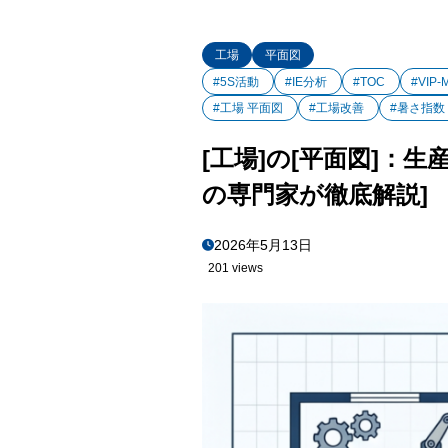
工場
平面図
#5S活動
#IE分析
#TOC
#VIP-
#工場 平面図
#工場改善
#暑さ指数
[工場]の[平面図]：
の専門家が徹底解説]
2026年5月13日
201 views