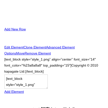
Add New Row
Edit Element
Clone Element
Advanced Element
Options
Move
Remove Element
[text_block style=”style_1.png” align=”center” font_size=”14″
font_color=”%23a8a8a8″ top_padding=”15″]Copyright © 2010
kapagate Ltd.[/text_block]
Add Element