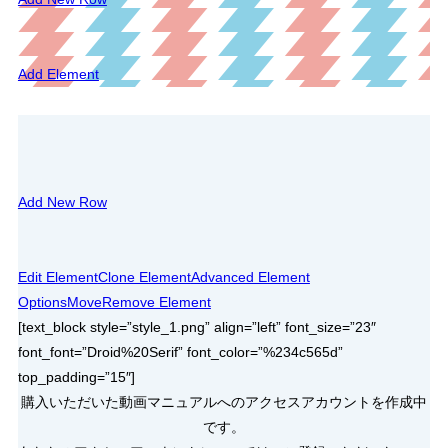
Add Element
Add New Row
Edit Element
Clone Element
Advanced Element
Options
Move
Remove Element
[text_block style=”style_1.png” align=”left” font_size=”23″
font_font=”Droid%20Serif” font_color=”%234c565d”
top_padding=”15″]
購入いただいた動画マニュアルへのアクセスアカウントを作成中
です。