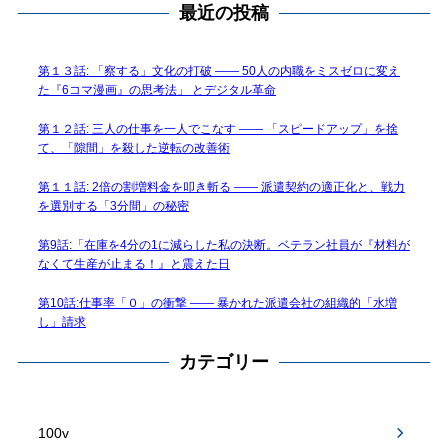
最近の投稿
第１３話: 「察する」文化の打破 —— 50人の内職をミスゼロに変え
た『6コマ漫画』の思考法」 とデジタル革命
第１２話: 三人の仕事を一人でこなす —— 「スピードアップ」を捨
て、「隙間」を殺した逆転の改善術
第１１話: 2倍の割増料金を叩き斬る —— 派遣契約の適正化と、戦力
を選別する「3分間」の秘密
第9話:「在庫を4分の1に減らした私の決断。ベテラン社員が『材料が
なくて生産が止まる！』と震えた日
第10話:仕事率「０」の衝撃 —— 暴かれた派遣会社の組織的「水増
し」請求
カテゴリー
100v