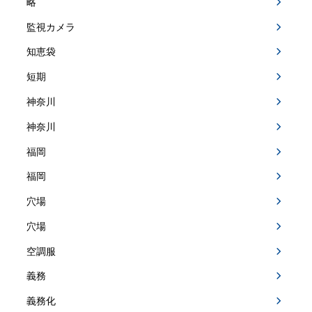
略
監視カメラ
知恵袋
短期
神奈川
神奈川
福岡
福岡
穴場
穴場
空調服
義務
義務化