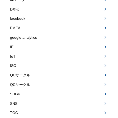
DX化
facebook
FMEA
google analytics
IE
IoT
ISO
QCサークル
QCサークル
SDGs
SNS
TOC