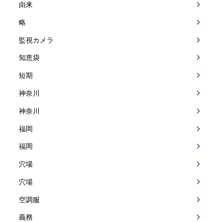
由来
略
監視カメラ
知恵袋
短期
神奈川
神奈川
福岡
福岡
穴場
穴場
空調服
義務