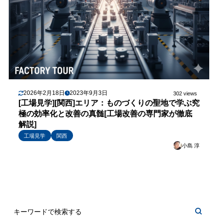
2026年2月18日
2023年9月3日
302 views
[工場見学][関西]エリア：ものづくりの聖地で学ぶ究
極の効率化と改善の真髄[工場改善の専門家が徹底
解説]
工場見学
関西
小島 淳