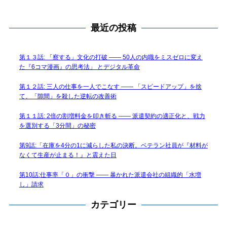
最近の投稿
第１３話: 「察する」文化の打破 —— 50人の内職をミスゼロに変え
た『6コマ漫画』の思考法」 とデジタル革命
第１２話: 三人の仕事を一人でこなす —— 「スピードアップ」を捨
て、「隙間」を殺した逆転の改善術
第１１話: 2倍の割増料金を叩き斬る —— 派遣契約の適正化と、戦力
を選別する「3分間」の秘密
第9話:「在庫を4分の1に減らした私の決断。ベテラン社員が『材料が
なくて生産が止まる！』と震えた日
第10話:仕事率「０」の衝撃 —— 暴かれた派遣会社の組織的「水増
し」請求
カテゴリー