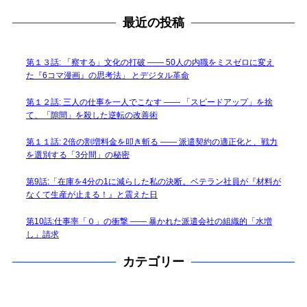
最近の投稿
第１３話: 「察する」文化の打破 —— 50人の内職をミスゼロに変え
た『6コマ漫画』の思考法」 とデジタル革命
第１２話: 三人の仕事を一人でこなす —— 「スピードアップ」を捨
て、「隙間」を殺した逆転の改善術
第１１話: 2倍の割増料金を叩き斬る —— 派遣契約の適正化と、戦力
を選別する「3分間」の秘密
第9話:「在庫を4分の1に減らした私の決断。ベテラン社員が『材料が
なくて生産が止まる！』と震えた日
第10話:仕事率「０」の衝撃 —— 暴かれた派遣会社の組織的「水増
し」請求
カテゴリー