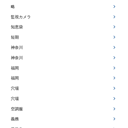
略
監視カメラ
知恵袋
短期
神奈川
神奈川
福岡
福岡
穴場
穴場
空調服
義務