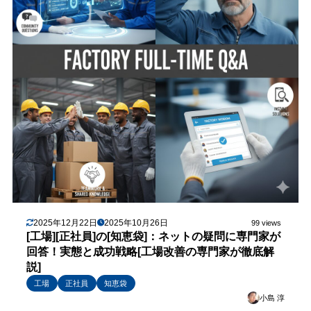
2025年12月22日
2025年10月26日
99 views
[工場][正社員]の[知恵袋]：ネットの疑問に専門家が
回答！実態と成功戦略[工場改善の専門家が徹底解
説]
工場
正社員
知恵袋
小島 淳