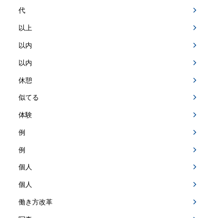
代
以上
以内
以内
休憩
似てる
体験
例
例
個人
個人
働き方改革