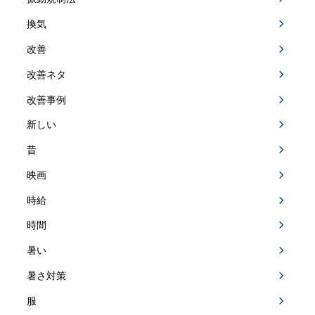
換気
改善
改善ネタ
改善事例
新しい
昔
映画
時給
時間
暑い
暑さ対策
服