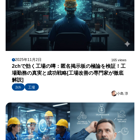
2025年11月2日
165 views
2chで効く工場の噂：匿名掲示板の極論を検証！工
場勤務の真実と成功戦略[工場改善の専門家が徹底
解説]
2ch
工場
小島 淳