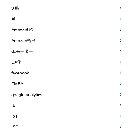
9 時
AI
AmazonUS
Amazon輸出
dcモーター
DX化
facebook
FMEA
google analytics
IE
IoT
ISO