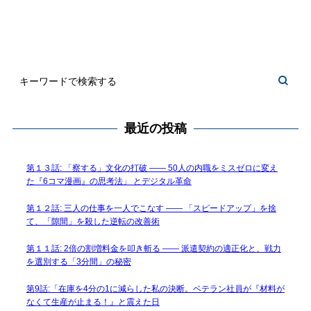
最近の投稿
第１３話: 「察する」文化の打破 —— 50人の内職をミスゼロに変え
た『6コマ漫画』の思考法」 とデジタル革命
第１２話: 三人の仕事を一人でこなす —— 「スピードアップ」を捨
て、「隙間」を殺した逆転の改善術
第１１話: 2倍の割増料金を叩き斬る —— 派遣契約の適正化と、戦力
を選別する「3分間」の秘密
第9話:「在庫を4分の1に減らした私の決断。ベテラン社員が『材料が
なくて生産が止まる！』と震えた日