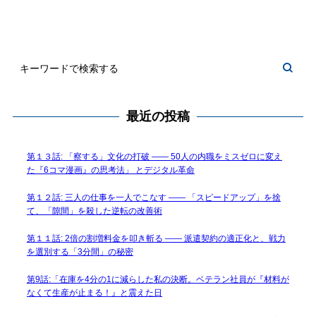
最近の投稿
第１３話: 「察する」文化の打破 —— 50人の内職をミスゼロに変え
た『6コマ漫画』の思考法」 とデジタル革命
第１２話: 三人の仕事を一人でこなす —— 「スピードアップ」を捨
て、「隙間」を殺した逆転の改善術
第１１話: 2倍の割増料金を叩き斬る —— 派遣契約の適正化と、戦力
を選別する「3分間」の秘密
第9話:「在庫を4分の1に減らした私の決断。ベテラン社員が『材料が
なくて生産が止まる！』と震えた日