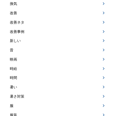
換気
改善
改善ネタ
改善事例
新しい
昔
映画
時給
時間
暑い
暑さ対策
服
服装