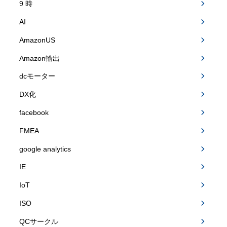
9 時
AI
AmazonUS
Amazon輸出
dcモーター
DX化
facebook
FMEA
google analytics
IE
IoT
ISO
QCサークル