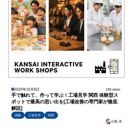
2025年10月8日
159 views
手で触れて、作って学ぶ！工場見学 関西 体験型ス
ポットで最高の思い出を[工場改善の専門家が徹底
解説]
体験
工場見学
関西
小島 淳