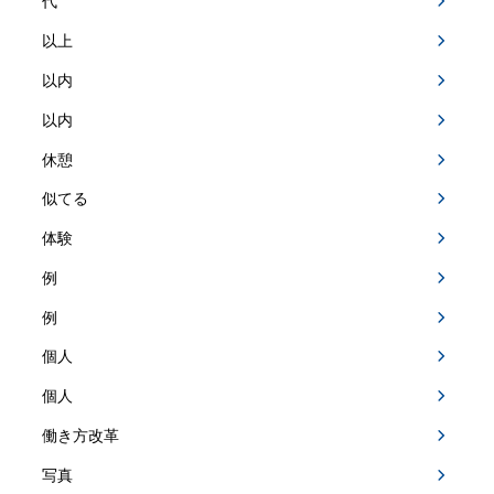
代
以上
以内
以内
休憩
似てる
体験
例
例
個人
個人
働き方改革
写真