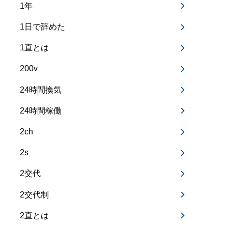
1年
1日で辞めた
1直とは
200v
24時間換気
24時間稼働
2ch
2s
2交代
2交代制
2直とは