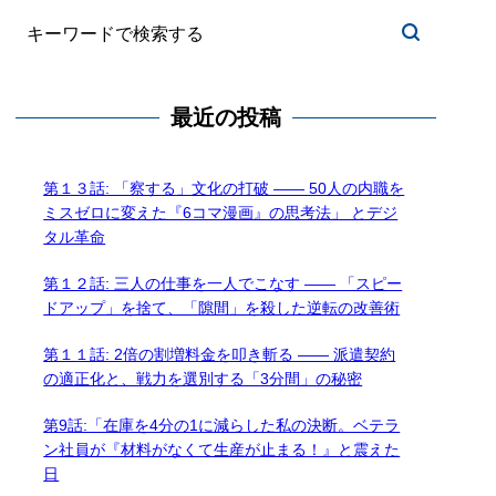
最近の投稿
第１３話: 「察する」文化の打破 —— 50人の内職を
ミスゼロに変えた『6コマ漫画』の思考法」 とデジ
タル革命
第１２話: 三人の仕事を一人でこなす —— 「スピー
ドアップ」を捨て、「隙間」を殺した逆転の改善術
第１１話: 2倍の割増料金を叩き斬る —— 派遣契約
の適正化と、戦力を選別する「3分間」の秘密
第9話:「在庫を4分の1に減らした私の決断。ベテラ
ン社員が『材料がなくて生産が止まる！』と震えた
日